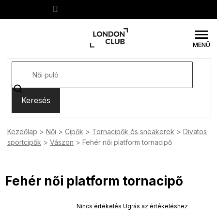
Ugrás
a
fő
tartalomhoz
Keresés
Kezdőlap
Női
Cipők
Tornacipők és sneakerek
Divatos
sportcipők
Vászon
Fehér női platform tornacipő
Fehér női platform tornacipő
SUMMER SALE -35% ?
MMER35:35:HUF:P:f!2026-
A
Nincs értékelés
Ugrás az értékeléshez
-04-09:01,2026-08-10-
termék
09:00