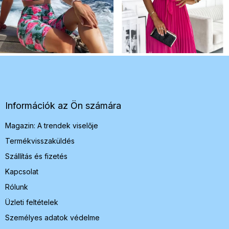
L
á
b
l
é
Információk az Ön számára
c
Magazin: A trendek viselője
Termékvisszaküldés
Szállítás és fizetés
Kapcsolat
Rólunk
Üzleti feltételek
Személyes adatok védelme