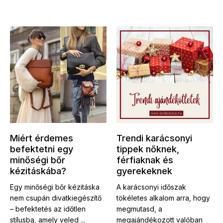
Miért érdemes
Trendi karácsonyi
befektetni egy
tippek nőknek,
minőségi bőr
férfiaknak és
kézitáskába?
gyerekeknek
Egy minőségi bőr kézitáska
A karácsonyi időszak
nem csupán divatkiegészítő
tökéletes alkalom arra, hogy
– befektetés az időtlen
megmutasd, a
stílusba, amely veled ...
megajándékozott valóban