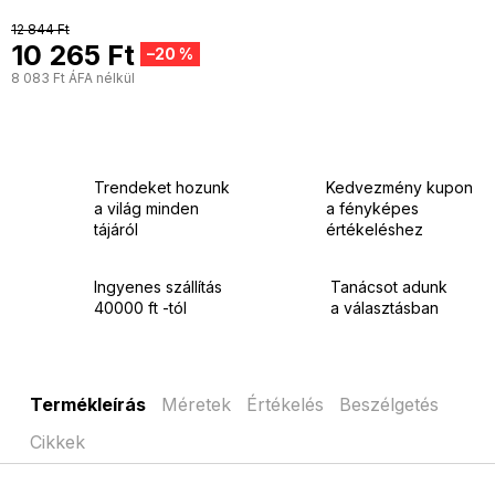
12 844 Ft
10 265 Ft
–20 %
8 083 Ft ÁFA nélkül
E
Trendeket hozunk
Kedvezmény kupon
a világ minden
a fényképes
tájáról
értékeléshez
Ingyenes szállítás
Tanácsot adunk
40000 ft -tól
a választásban
Termékleírás
Méretek
Értékelés
Beszélgetés
Cikkek