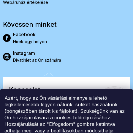
Webáruház értékelése
Kövessen minket
Facebook
Hírek egy helyen
Instagram
Divatihlet az Ön számára
Kapcsolat
Azért, hogy az Ön vásárlási élménye a lehető
EasyStock s.r.o.
legkellemesebb legyen nálunk, sütiket használunk
(böngészőben tárolt kis fájlokat). Szükségünk van az
Ön hozzájárulására a cookies feldolgozásához.
ID: 07727402, Adószám: CZ07727402
Hozzájárulását az "Elfogadom" gombra kattintva
info@londonclub.hu
adhatja meg, vagy a beállításokban módosíthatja.