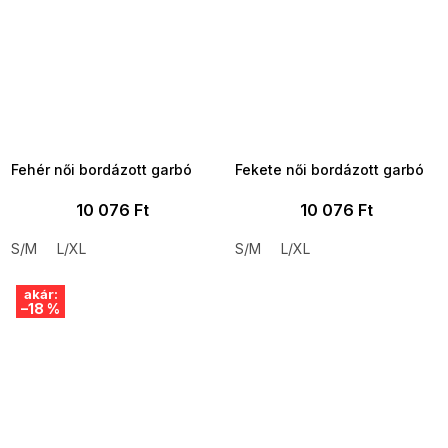
SUMMER SALE -35% ?
SUMMER SALE -35% ?
MMER35:35:HUF:P:f!2026-
G_SUMMER35:35:HUF:P:f!2026-
8-04-09:01,2026-08-10-
08-04-09:01,2026-08-10-
09:00
09:00
Fehér női bordázott garbó
Fekete női bordázott garbó
10 076 Ft
10 076 Ft
S/M
L/XL
S/M
L/XL
akár:
–18 %