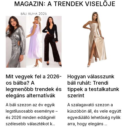
MAGAZIN: A TRENDEK VISELŐJE
Mit vegyek fel a 2026-
Hogyan válasszunk
os bálba? A
báli ruhát: Trendi
legmenőbb trendek és
tippek a testalkatunk
elegáns alternatívák
szerint
A báli szezon az év egyik
A szalagavató szezon a
legstílusosabb eseménye –
küszöbön áll, és vele együtt
és 2026 minden eddiginél
egyedülálló lehetőség nyílik
szélesebb választékot k...
arra, hogy elegáns ...