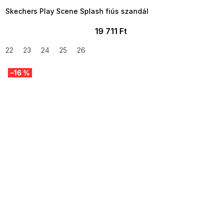
Skechers Play Scene Splash fiús szandál
19 711 Ft
22
23
24
25
26
–16 %