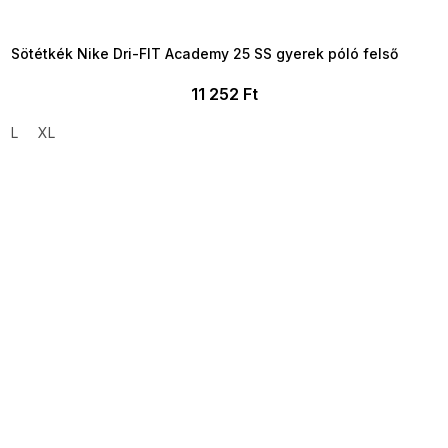
8-04-09:01,2026-08-10-
09:00
Sötétkék Nike Dri-FIT Academy 25 SS gyerek póló felső
11 252 Ft
L
XL