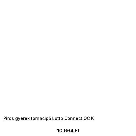
SUMMER SALE -35% ?
MMER35:35:HUF:P:f!2026-
8-04-09:01,2026-08-10-
09:00
Piros gyerek tornacipő Lotto Connect OC K
10 664 Ft