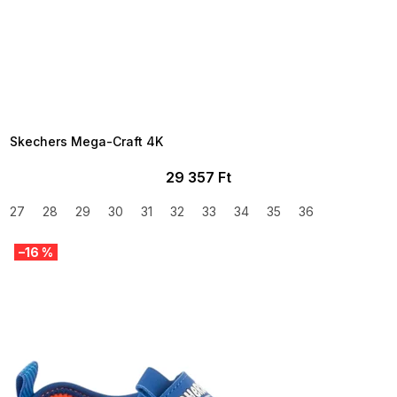
SUMMER SALE -35% ?
MMER35:35:HUF:P:f!2026-
8-04-09:01,2026-08-10-
09:00
Skechers Mega-Craft 4K
29 357 Ft
27
28
29
30
31
32
33
34
35
36
–16 %