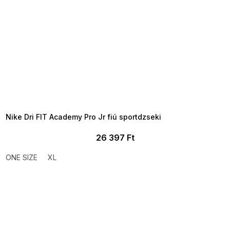
SUMMER SALE -35% ?
MMER35:35:HUF:P:f!2026-
8-04-09:01,2026-08-10-
09:00
Nike Dri FIT Academy Pro Jr fiú sportdzseki
26 397 Ft
ONE SIZE
XL