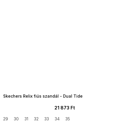
SUMMER SALE -35% ?
MMER35:35:HUF:P:f!2026-
8-04-09:01,2026-08-10-
09:00
Skechers Relix fiús szandál - Dual Tide
21 873 Ft
29
30
31
32
33
34
35