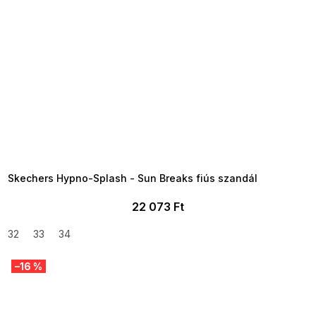
SUMMER SALE -35% ?
MMER35:35:HUF:P:f!2026-
8-04-09:01,2026-08-10-
09:00
Skechers Hypno-Splash - Sun Breaks fiús szandál
22 073 Ft
32
33
34
–16 %