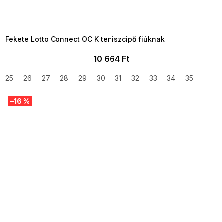
SUMMER SALE -35% ?
MMER35:35:HUF:P:f!2026-
8-04-09:01,2026-08-10-
09:00
Fekete Lotto Connect OC K teniszcipő fiúknak
10 664 Ft
25
26
27
28
29
30
31
32
33
34
35
–16 %