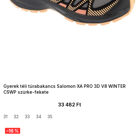
SUMMER SALE -35% ?
MMER35:35:HUF:P:f!2026-
8-04-09:01,2026-08-10-
09:00
Gyerek téli túrabakancs Salomon XA PRO 3D V8 WINTER
CSWP szürke-fekete
33 482 Ft
31
32
33
34
35
–16 %