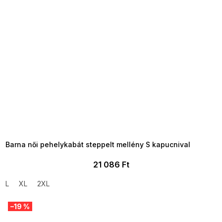
SUMMER SALE -35% ?
MMER35:35:HUF:P:f!2026-
8-04-09:01,2026-08-10-
09:00
Barna női pehelykabát steppelt mellény S kapucnival
21 086 Ft
L
XL
2XL
–19 %