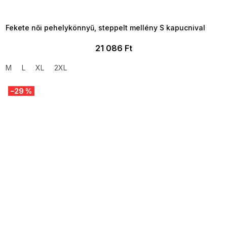
8-04-09:01,2026-08-10-
09:00
Fekete női pehelykönnyű, steppelt mellény S kapucnival
21 086 Ft
M
L
XL
2XL
–29 %