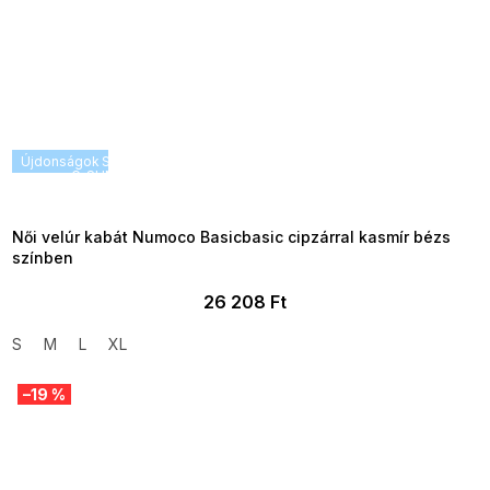
Újdonságok
SUMMER SALE -35% ?
G_SUMMER35:35:HUF:P:f!2026-
08-04-09:01,2026-08-10-
09:00
Női velúr kabát Numoco Basicbasic cipzárral kasmír bézs
színben
26 208 Ft
S
M
L
XL
–19 %