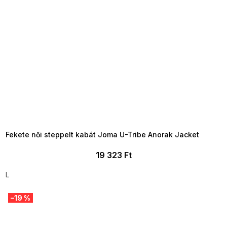
SUMMER SALE -35% ?
MMER35:35:HUF:P:f!2026-
8-04-09:01,2026-08-10-
09:00
Fekete női steppelt kabát Joma U-Tribe Anorak Jacket
19 323 Ft
L
–19 %