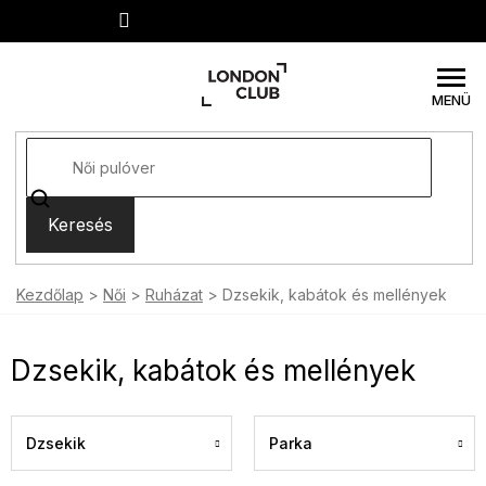
Ugrás
a
fő
tartalomhoz
Keresés
Kezdőlap
Női
Ruházat
Dzsekik, kabátok és mellények
Dzsekik, kabátok és mellények
Dzsekik
Parka