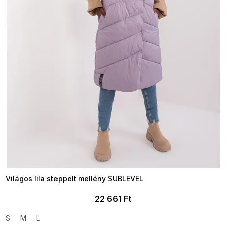
Világos lila steppelt mellény SUBLEVEL
22 661 Ft
S
M
L