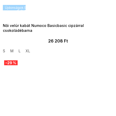
Újdonságok
SUMMER SALE -35% ?
G_SUMMER35:35:HUF:P:f!2026-
08-04-09:01,2026-08-10-
09:00
Női velúr kabát Numoco Basicbasic cipzárral
csokoládébarna
26 208 Ft
S
M
L
XL
–29 %