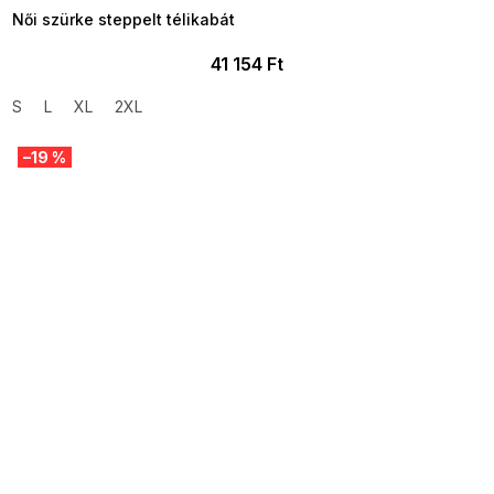
Női szürke steppelt télikabát
41 154 Ft
S
L
XL
2XL
–19 %