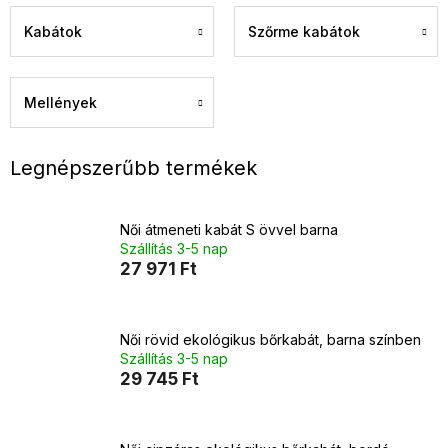
Kabátok
Szőrme kabátok
Mellények
Legnépszerűbb termékek
Női átmeneti kabát S övvel barna
Szállítás 3-5 nap
27 971 Ft
Női rövid ekológikus bőrkabát, barna színben
Szállítás 3-5 nap
29 745 Ft