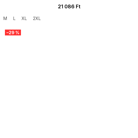
21 086 Ft
M
L
XL
2XL
–29 %