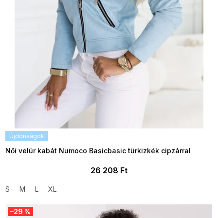
a
Újdonságok
Női velúr kabát Numoco Basicbasic türkizkék cipzárral
26 208 Ft
S
M
L
XL
–29 %