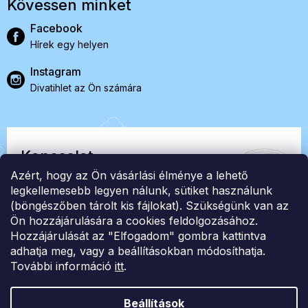
Kövessen minket
Facebook
Hírek egy helyen
Instagram
Divatihlet az Ön számára
Kapcsolat
Azért, hogy az Ön vásárlási élménye a lehető
EasyStock s.r.o.
legkellemesebb legyen nálunk, sütiket használunk
(böngészőben tárolt kis fájlokat). Szükségünk van az
Ön hozzájárulására a cookies feldolgozásához.
ID: 07727402, Adószám: CZ07727402
Hozzájárulását az "Elfogadom" gombra kattintva
info@londonclub.hu
adhatja meg, vagy a beállításokban módosíthatja.
További információ
itt
.
Beállítások