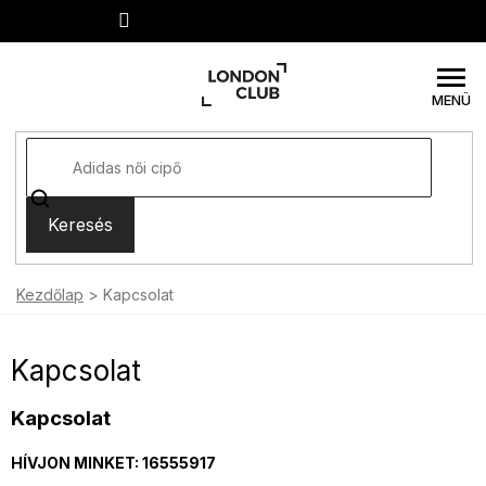
Ugrás
a
fő
tartalomhoz
Keresés
Kezdőlap
Kapcsolat
Kapcsolat
Kapcsolat
HÍVJON MINKET: 16555917