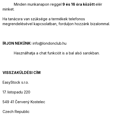
Minden munkanapon reggel
9 és 16 óra között
elér
minket.
Ha tanácsra van szüksége a termékek telefonos
megrendelésével kapcsolatban, forduljon hozzánk bizalommal.
ÍRJON NEKÜNK:
info@londonclub.hu
Használhatja a chat funkciót is a bal alsó sarokban.
VISSZAKÜLDÉSI CÍM
EasyStock s.r.o.
17. listopadu 220
549 41 Červený Kostelec
Czech Republic