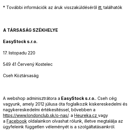
* További információk az áruk visszaküldéséről
itt.
találhatók
A TÁRSASÁG SZÉKHELYE
EasyStock s.r.o.
17. listopadu 220
549 41 Červený Kostelec
Cseh Köztársaság
A webshop adminisztrátora a
EasyStock s.r.o.
. Cseh cég
vagyunk, amely 2012 júliusa óta foglalkozik kiskereskedelmi és
nagykereskedelmi értékesítéssel, bővebben a
https://www.londonclub.sk/o-nas/
. a
Heureka.cz
vagy
a
Facebook
oldalainkon olvashat rólunk, illetve megtalálja az
ügyfeleink független véleményét is a szolgáltatásainkról.