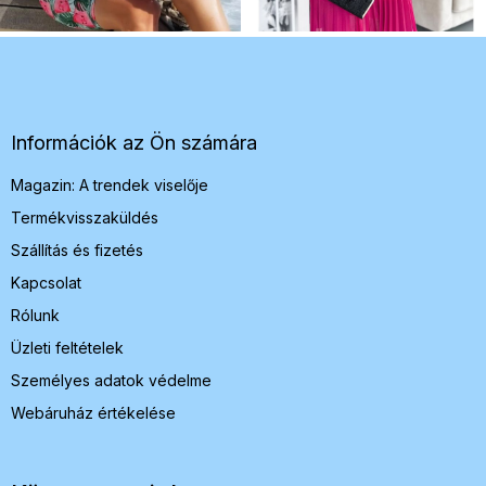
L
á
b
l
é
Információk az Ön számára
c
Magazin: A trendek viselője
Termékvisszaküldés
Szállítás és fizetés
Kapcsolat
Rólunk
Üzleti feltételek
Személyes adatok védelme
Webáruház értékelése