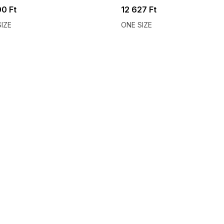
00 Ft
12 627 Ft
IZE
ONE SIZE
 SALE -35% ?
SUMMER SALE -35% ?