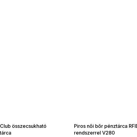
 SALE -35% ?
SUMMER SALE -35% ?
:35:HUF:P:f!2026-
G_SUMMER35:35:HUF:P:f!2026-
:01,2026-08-10-
08-04-09:01,2026-08-10-
09:00
09:00
 Club összecsukható
Piros női bőr pénztárca RFI
tárca
rendszerrel V280