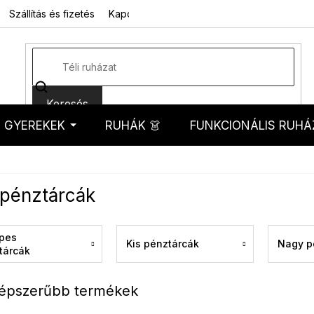
Szállítás és fizetés
Kapcsolat
Rólunk
Üzleti feltételek
Sz
Keresés
GYEREKEK
RUHÁK 👗
FUNKCIONÁLIS RUHÁ
kosár
 pénztárcák
pes
Kis pénztárcák
Nagy p
tárcák
épszerűbb termékek