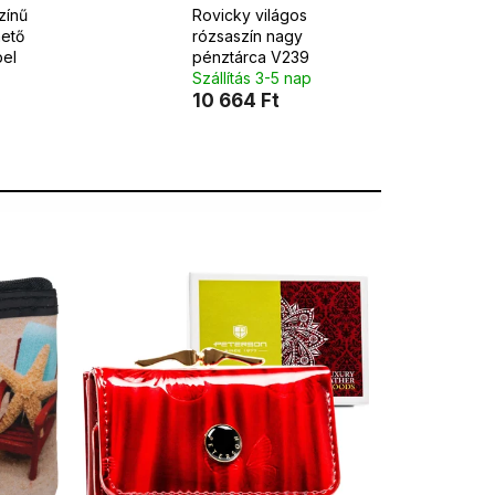
zínű
Rovicky világos
hető
rózsaszín nagy
bel
pénztárca V239
Szállítás 3-5 nap
p
10 664 Ft