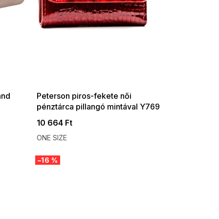
SUMMER SALE -35% ?
G_SUMMER35:35:HUF:P:f!2026-
08-04-09:01,2026-08-10-
09:00
and
Peterson piros-fekete női
pénztárca pillangó mintával Y769
10 664 Ft
ONE SIZE
–16 %