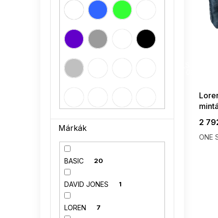
á
j
a
SUMMER
G_SUMMER35
08-04-09
Lore
mint
2 79
Márkák
ONE S
BASIC
20
DAVID JONES
1
LOREN
7