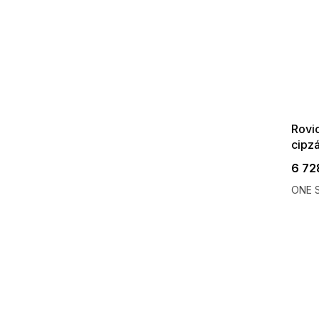
SUMMER
G_SUMMER35
08-04-09
Rovic
cipz
6 72
ONE S