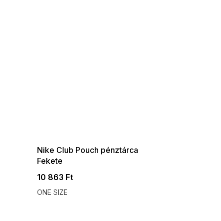
SUMMER SALE -35% ?
G_SUMMER35:35:HUF:P:f!2026-
08-04-09:01,2026-08-10-
09:00
Nike Club Pouch pénztárca
Fekete
10 863 Ft
ONE SIZE