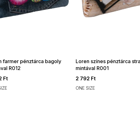
 SALE -35% ?
SUMMER SALE -35% ?
:35:HUF:P:f!2026-
G_SUMMER35:35:HUF:P:f!2026-
:01,2026-08-10-
08-04-09:01,2026-08-10-
09:00
09:00
n farmer pénztárca bagoly
Loren színes pénztárca str
ával R012
mintával R001
2 Ft
2 792 Ft
IZE
ONE SIZE