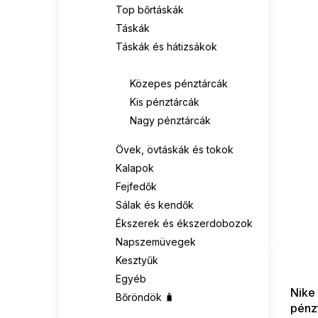
Top bőrtáskák
Táskák
Táskák és hátizsákok
Pénztárcák
Közepes pénztárcák
Kis pénztárcák
Nagy pénztárcák
Övek, övtáskák és tokok
Kalapok
Fejfedők
Sálak és kendők
Ékszerek és ékszerdobozok
SUMMER
Napszemüvegek
G_SUMMER35
08-04-09
Kesztyűk
Egyéb
Nike
Bőröndök 🧳
pénz