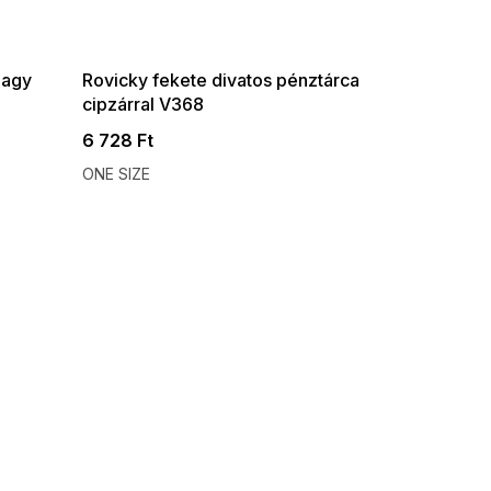
G_SUMMER35:35:HUF:P:f!2026-
08-04-09:01,2026-08-10-
09:00
nagy
Rovicky fekete divatos pénztárca
cipzárral V368
6 728 Ft
ONE SIZE