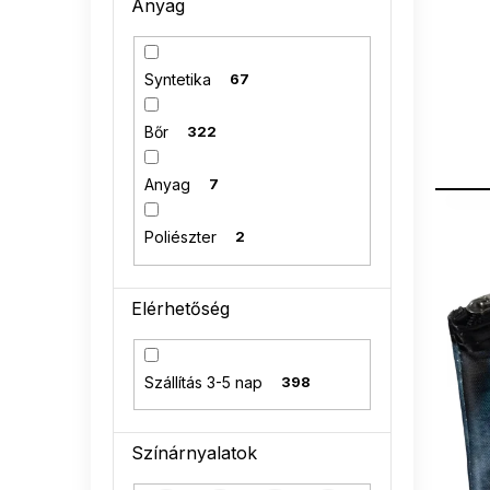
Anyag
n
e
l
Syntetika
67
Bőr
322
Anyag
7
T
Poliészter
2
e
r
m
Elérhetőség
é
k
e
Szállítás 3-5 nap
398
k
l
i
Színárnyalatok
s
t