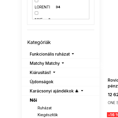
LORENTI
34
NIKE
2
PETERSON
236
Kategóriák
Kategóriák
átugrása
PIERRE CARDIN
3
Funkcionális ruházat
ROVICKY
95
SUMMER
Matchy Matchy
G_SUMMER35
08-04-09
Kiárusítás‼️
Rovi
Újdonságok
pénz
Karácsonyi ajándékok 🎄
12 6
Női
ONE S
Ruházat
–16 
Kiegészítők