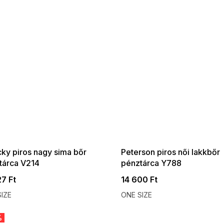
 SALE -35% ?
SUMMER SALE -35% ?
:35:HUF:P:f!2026-
G_SUMMER35:35:HUF:P:f!2026-
:01,2026-08-10-
08-04-09:01,2026-08-10-
09:00
09:00
cky piros nagy sima bőr
Peterson piros női lakkbőr
tárca V214
pénztárca Y788
27 Ft
14 600 Ft
IZE
ONE SIZE
%