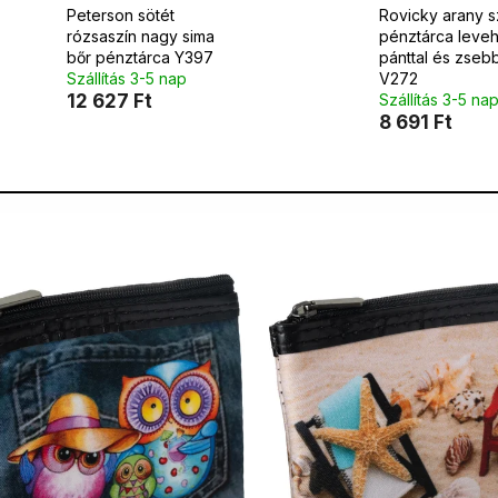
Peterson sötét
Rovicky arany s
rózsaszín nagy sima
pénztárca leve
bőr pénztárca Y397
pánttal és zseb
Szállítás 3-5 nap
V272
12 627 Ft
Szállítás 3-5 na
8 691 Ft