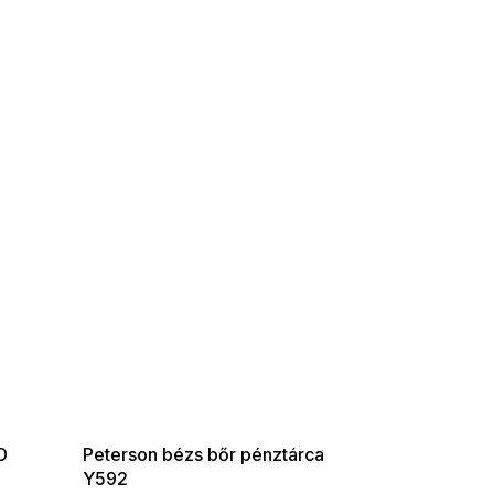
SUMMER SALE -35% ?
G_SUMMER35:35:HUF:P:f!2026-
08-04-09:01,2026-08-10-
09:00
D
Peterson bézs bőr pénztárca
Y592