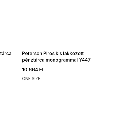
SUMMER SALE -35% ?
G_SUMMER35:35:HUF:P:f!2026-
08-04-09:01,2026-08-10-
09:00
ztárca
Peterson Piros kis lakkozott
pénztárca monogrammal Y447
10 664 Ft
ONE SIZE