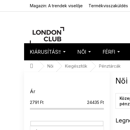
Ugrás
Magazin: A trendek viselője
Termékvisszaküldés
a
fő
tartalomhoz
KIÁRUSÍTÁS‼️
NŐI
FÉRFI
Kosár
Üres 
Kezdőlap
Női
Kiegészítők
Pénztárcák
O
Női
l
d
Ár
a
Köze
l
2791
Ft
24435
Ft
pénz
s
ó
p
Legn
a