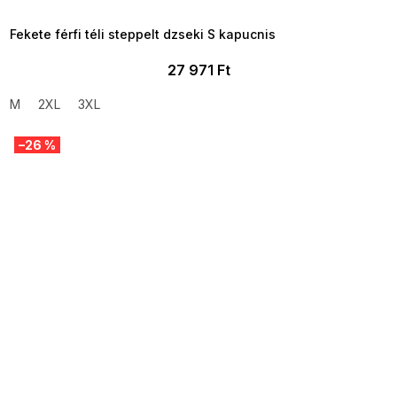
09:00
09:00
Fekete férfi téli steppelt dzseki S kapucnis
27 971 Ft
M
2XL
3XL
–26 %