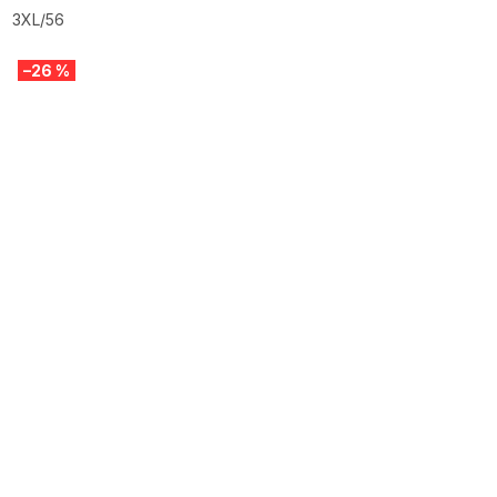
3XL/56
–26 %