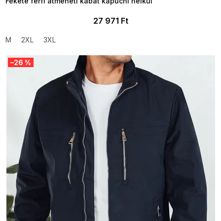
Fekete férfi átmeneti kabát kapucni nélkül
27 971 Ft
M
2XL
3XL
–26 %