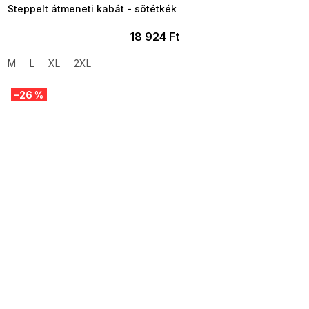
Steppelt átmeneti kabát - sötétkék
18 924 Ft
M
L
XL
2XL
–26 %