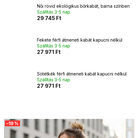
Női rövid ekológikus bőrkabát, barna színben
Szállítás 3-5 nap
29 745 Ft
Fekete férfi átmeneti kabát kapucni nélkül
Szállítás 3-5 nap
27 971 Ft
Sötétkék férfi átmeneti kabát kapucni nélkül
Szállítás 3-5 nap
27 971 Ft
T
–19 %
e
r