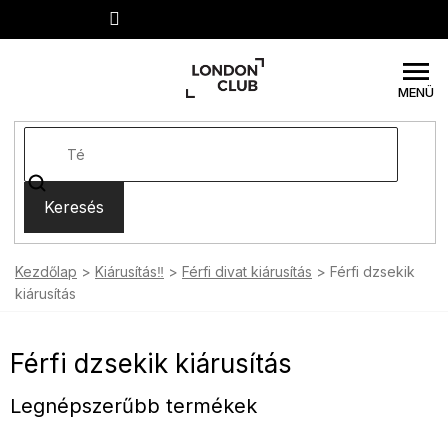
Ugrás
a
fő
tartalomhoz
Keresés
Kezdőlap
Kiárusítás‼️
Férfi divat kiárusítás
Férfi dzsekik
kiárusítás
Férfi dzsekik kiárusítás
Legnépszerűbb termékek