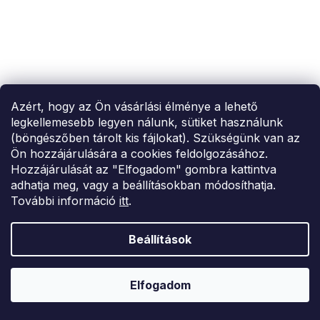
Azért, hogy az Ön vásárlási élménye a lehető
legkellemesebb legyen nálunk, sütiket használunk
(böngészőben tárolt kis fájlokat). Szükségünk van az
Ön hozzájárulására a cookies feldolgozásához.
Hozzájárulását az "Elfogadom" gombra kattintva
adhatja meg, vagy a beállításokban módosíthatja.
További információ
itt
.
Beállítások
Elfogadom
SUMMER SALE -35% ?
FLASH SALE -35% ?
MMER35:35:HUF:P:f!2026-
G_FLS35:35:HUF:P:f!2026-