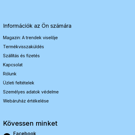
á
b
l
é
Információk az Ön számára
c
Magazin: A trendek viselője
Termékvisszaküldés
Szállítás és fizetés
Kapcsolat
Rólunk
Üzleti feltételek
Személyes adatok védelme
Webáruház értékelése
Kövessen minket
Facebook