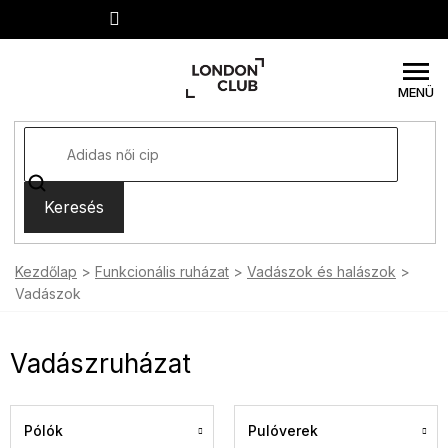
Ugrás
a
fő
tartalomhoz
Keresés
Kezdőlap
Funkcionális ruházat
Vadászok és halászok
Vadászok
Vadászruházat
Pólók
Pulóverek