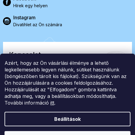
Hírek egy helyen
Instagram
Divatihlet az Ön számára
Kapcsolat
Azért, hogy az Ön vásárlási élménye a lehető
EasyStock s.r.o.
legkellemesebb legyen nálunk, sütiket használunk
(böngészőben tárolt kis fájlokat). Szükségünk van az
Ön hozzájárulására a cookies feldolgozásához.
ID: 07727402, Adószám: CZ07727402
Hozzájárulását az "Elfogadom" gombra kattintva
info@londonclub.hu
adhatja meg, vagy a beállításokban módosíthatja.
További információ
itt
.
Beállítások
Shoptet Premium készítette