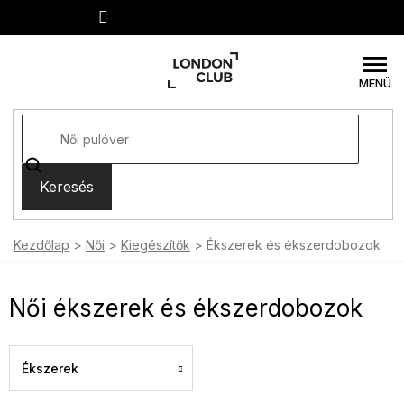
Ugrás
a
fő
tartalomhoz
Keresés
Kezdőlap
Női
Kiegészítők
Ékszerek és ékszerdobozok
Női ékszerek és ékszerdobozok
Ékszerek