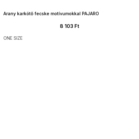
8-04-09:01,2026-08-10-
09:00
Arany karkötő fecske motívumokkal PAJARO
8 103 Ft
ONE SIZE