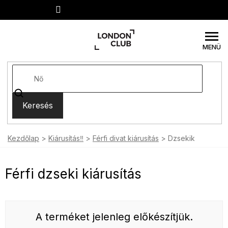
Ugrás
a
fő
tartalomhoz
Keresés
Kezdőlap
Kiárusítás‼️
Férfi divat kiárusítás
Dzsekik
Férfi dzseki kiárusítás
A terméket jelenleg előkészítjük.