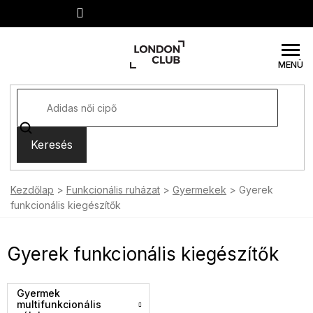
Ugrás
a
fő
tartalomhoz
Keresés
Kezdőlap
Funkcionális ruházat
Gyermekek
Gyerek
funkcionális kiegészítők
Gyerek funkcionális kiegészítők
Gyermek
multifunkcionális