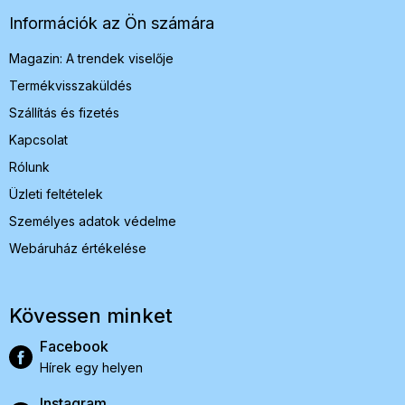
l
é
Információk az Ön számára
c
Magazin: A trendek viselője
Termékvisszaküldés
Szállítás és fizetés
Kapcsolat
Rólunk
Üzleti feltételek
Személyes adatok védelme
Webáruház értékelése
Kövessen minket
Facebook
Hírek egy helyen
Instagram