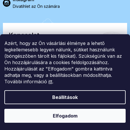
Divatihlet az Ön számára
Kapcsolat
Azért, hogy az Ön vásárlási élménye a lehető
EasyStock s.r.o.
legkellemesebb legyen nálunk, sütiket használunk
(böngészőben tárolt kis fájlokat). Szükségünk van az
Ön hozzájárulására a cookies feldolgozásához.
ID: 07727402, Adószám: CZ07727402
Hozzájárulását az "Elfogadom" gombra kattintva
info@londonclub.hu
adhatja meg, vagy a beállításokban módosíthatja.
További információ
itt
.
Beállítások
Shoptet Premium készítette
Elfogadom
Copyright 2026
London Club
. Minden jog fenntartva.