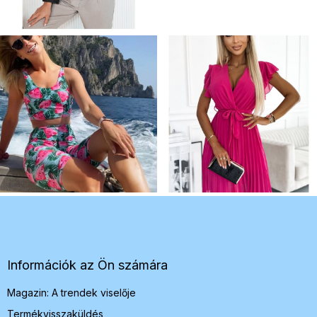
L
á
b
l
é
Információk az Ön számára
c
Magazin: A trendek viselője
Termékvisszaküldés