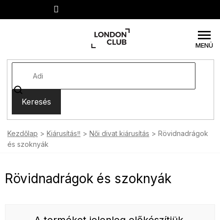
Ugrás
a
fő
tartalomhoz
Keresés
Kezdőlap
Kiárusítás‼️
Női divat kiárusítás
Rövidnadrágok
és szoknyák
Rövidnadrágok és szoknyák
A terméket jelenleg előkészítjük.