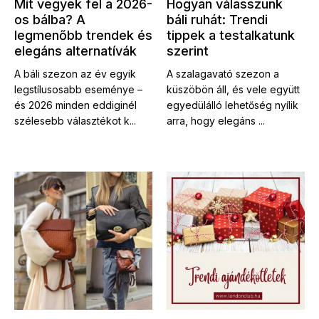
Mit vegyek fel a 2026-
Hogyan válasszunk
os bálba? A
báli ruhát: Trendi
legmenőbb trendek és
tippek a testalkatunk
elegáns alternatívák
szerint
A báli szezon az év egyik
A szalagavató szezon a
legstílusosabb eseménye –
küszöbön áll, és vele együtt
és 2026 minden eddiginél
egyedülálló lehetőség nyílik
szélesebb választékot k...
arra, hogy elegáns ...