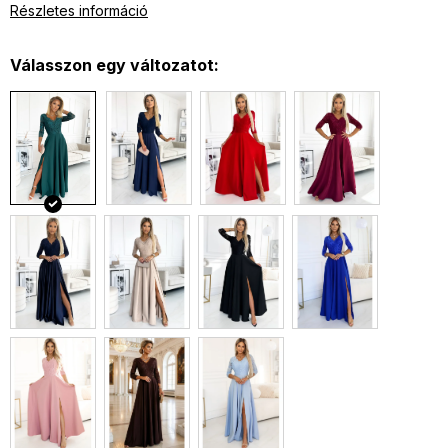
Csipke felső
Részletes információ
Gazdag szoknya kivágással
A ruha alkalmas céges, báli, esküvői stb
Válasszon egy változatot:
Anyaga: 95% poliészter, 5% elasztán
A képen látható modell 170 cm magas, mérete S