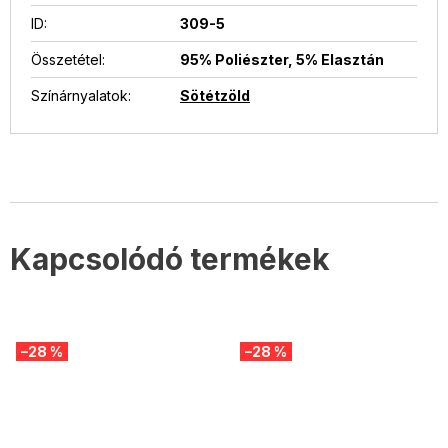
ID
:
309-5
Összetétel
:
95% Poliészter, 5% Elasztán
Színárnyalatok
:
Sötétzöld
Kapcsolódó termékek
–28 %
–28 %