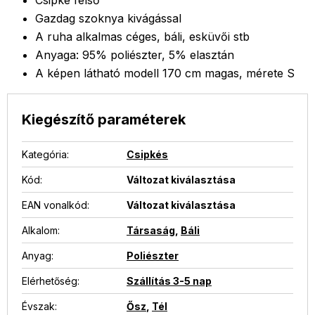
Csipke felső
Gazdag szoknya kivágással
A ruha alkalmas céges, báli, esküvői stb
Anyaga: 95% poliészter, 5% elasztán
A képen látható modell 170 cm magas, mérete S
Kiegészítő paraméterek
Kategória
:
Csipkés
Kód:
Változat kiválasztása
EAN vonalkód
:
Változat kiválasztása
Alkalom
:
Társaság
,
Báli
Anyag
:
Poliészter
Elérhetőség
:
Szállítás 3-5 nap
Évszak
:
Ősz
,
Tél