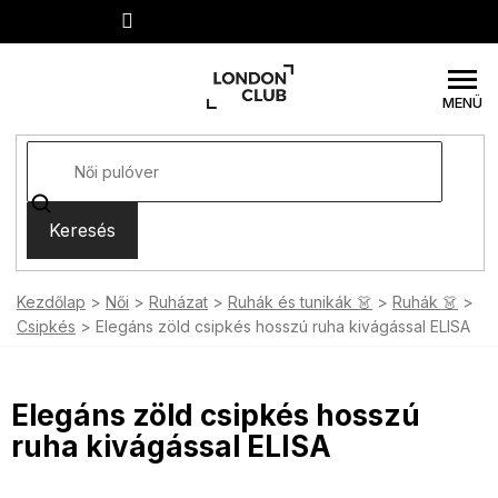
Ugrás
a
fő
tartalomhoz
Keresés
Kezdőlap
Női
Ruházat
Ruhák és tunikák 👗
Ruhák 👗
Csipkés
Elegáns zöld csipkés hosszú ruha kivágással ELISA
Elegáns zöld csipkés hosszú
ruha kivágással ELISA
SUMMER SALE -35% ?
MMER35:35:HUF:P:f!2026-