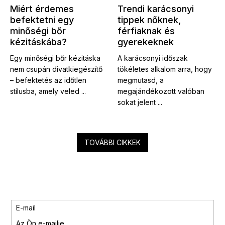
Miért érdemes
Trendi karácsonyi
befektetni egy
tippek nőknek,
minőségi bőr
férfiaknak és
kézitáskába?
gyerekeknek
Egy minőségi bőr kézitáska
A karácsonyi időszak
nem csupán divatkiegészítő
tökéletes alkalom arra, hogy
– befektetés az időtlen
megmutasd, a
stílusba, amely veled ...
megajándékozott valóban
sokat jelent ...
TOVÁBBI CIKKEK
E-mail