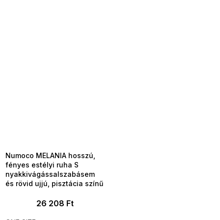
SUMMER SALE -35% ?
MMER35:35:HUF:P:f!2026-
8-04-09:01,2026-08-10-
09:00
Numoco MELANIA hosszú,
fényes estélyi ruha S
nyakkivágássalszabásem
és rövid ujjú, pisztácia színű
26 208 Ft