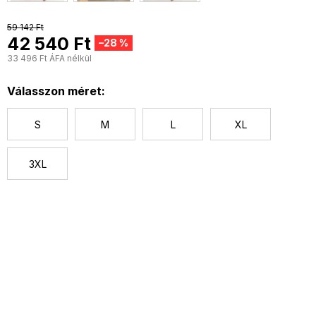
59 142 Ft
42 540 Ft
–28 %
33 496 Ft ÁFA nélkül
E
Válasszon méret:
S
M
L
XL
3XL