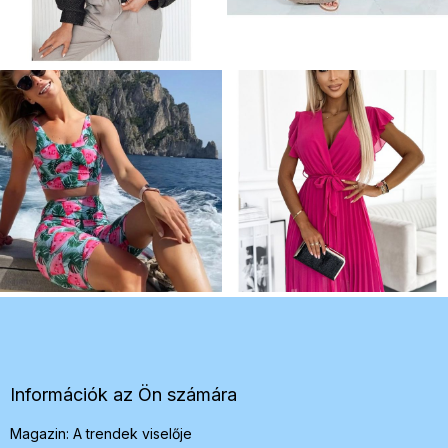
L
á
b
l
é
Információk az Ön számára
c
Magazin: A trendek viselője