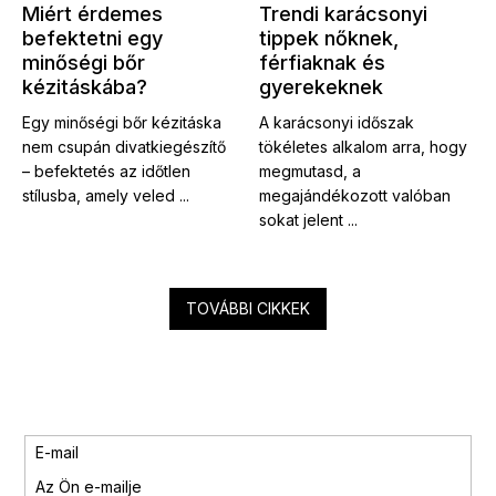
Miért érdemes
Trendi karácsonyi
befektetni egy
tippek nőknek,
minőségi bőr
férfiaknak és
kézitáskába?
gyerekeknek
Egy minőségi bőr kézitáska
A karácsonyi időszak
nem csupán divatkiegészítő
tökéletes alkalom arra, hogy
– befektetés az időtlen
megmutasd, a
stílusba, amely veled ...
megajándékozott valóban
sokat jelent ...
TOVÁBBI CIKKEK
E-mail