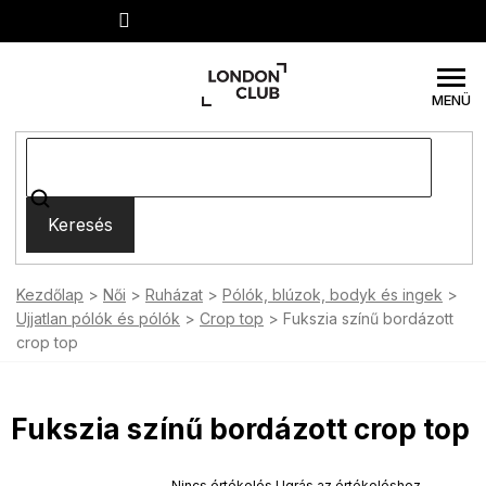
Ugrás
a
fő
tartalomhoz
Keresés
Kezdőlap
Női
Ruházat
Pólók, blúzok, bodyk és ingek
Ujjatlan pólók és pólók
Crop top
Fukszia színű bordázott
crop top
Fukszia színű bordázott crop top
SUMMER SALE -35% ?
MMER35:35:HUF:P:f!2026-
A
Nincs értékelés
Ugrás az értékeléshez