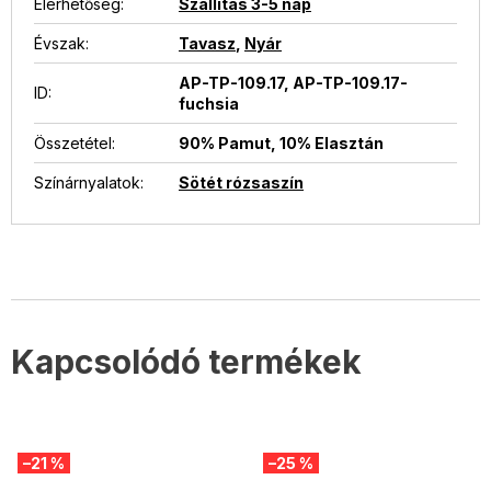
Elérhetőség
:
Szállítás 3-5 nap
Évszak
:
Tavasz
,
Nyár
AP-TP-109.17, AP-TP-109.17-
ID
:
fuchsia
Összetétel
:
90% Pamut, 10% Elasztán
Színárnyalatok
:
Sötét rózsaszín
Kapcsolódó termékek
–21 %
–25 %