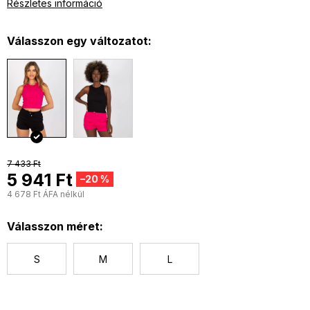
Részletes információ
Válasszon egy változatot:
7 433 Ft
5 941 Ft
–20 %
4 678 Ft ÁFA nélkül
E
Válasszon méret:
S
M
L