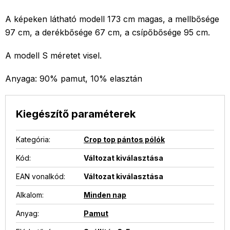
A képeken látható modell 173 cm magas, a mellbősége
97 cm, a derékbősége 67 cm, a csípőbősége 95 cm.
A modell S méretet visel.
Anyaga: 90% pamut, 10% elasztán
Kiegészítő paraméterek
Kategória
:
Crop top pántos pólók
Kód:
Változat kiválasztása
EAN vonalkód
:
Változat kiválasztása
Alkalom
:
Minden nap
Anyag
:
Pamut