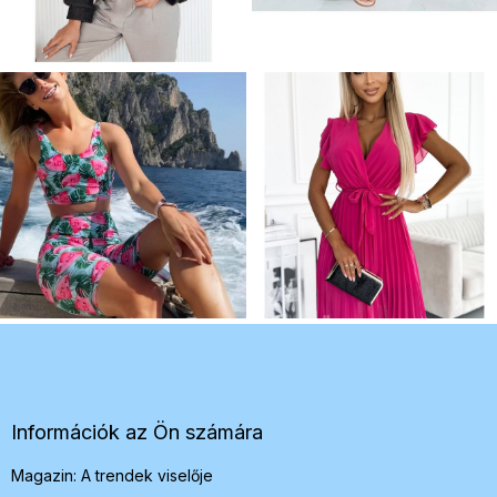
L
á
b
l
é
Információk az Ön számára
c
Magazin: A trendek viselője