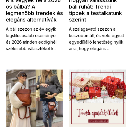
Mit vegyek fel a 2026-
Hogyan válasszunk
os bálba? A
báli ruhát: Trendi
legmenőbb trendek és
tippek a testalkatunk
elegáns alternatívák
szerint
A báli szezon az év egyik
A szalagavató szezon a
legstílusosabb eseménye –
küszöbön áll, és vele együtt
és 2026 minden eddiginél
egyedülálló lehetőség nyílik
szélesebb választékot k...
arra, hogy elegáns ...