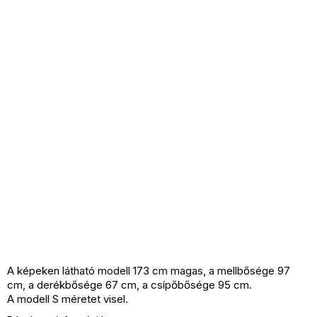
A képeken látható modell 173 cm magas, a mellbősége 97
cm, a derékbősége 67 cm, a csípőbősége 95 cm.
A modell S méretet visel.
Anyaga: 90% pamut, 10% elasztán