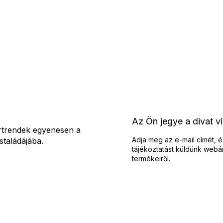
L
i
s
t
a
i
r
á
n
y
í
Az Ön jegye a divat v
t
rtrendek egyenesen a
á
Adja meg az e-mail címét, é
staládájába.
s
tájékoztatást küldünk webá
e
termékeiről.
l
e
m
e
i