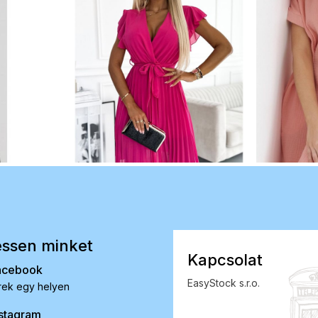
ssen minket
Kapcsolat
acebook
EasyStock s.r.o.
rek egy helyen
stagram