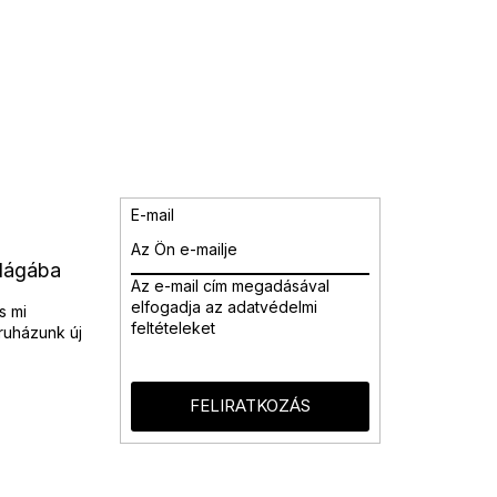
E-mail
ilágába
Az e-mail cím megadásával
elfogadja az adatvédelmi
s mi
feltételeket
ruházunk új
FELIRATKOZÁS