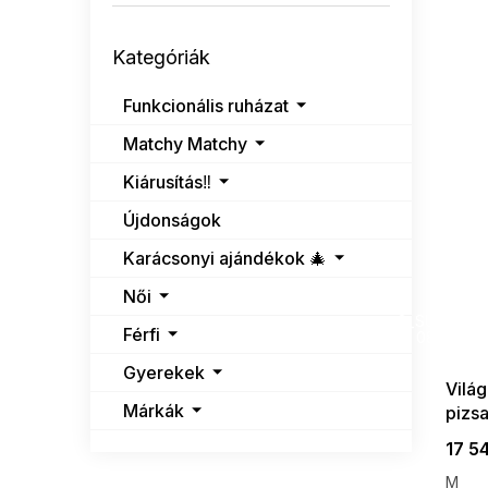
é
n
k
e
Kategóriák
e
l
Kategóriák
átugrása
k
l
Funkcionális ruházat
i
Matchy Matchy
s
t
Kiárusítás‼️
á
j
Újdonságok
a
Karácsonyi ajándékok 🎄
Női
SUMMER
G_SUMMER35
Férfi
08-04-09
Gyerekek
Világ
Márkák
pizs
17 5
M