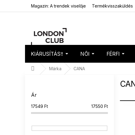
Ugrás
Magazin: A trendek viselője
Termékvisszaküldés
a
fő
tartalomhoz
KIÁRUSÍTÁS‼️
NŐI
FÉRFI
Kosár
Üres 
Kezdőlap
Márka
CANA
O
CA
l
d
Ár
a
l
17549
Ft
17550
Ft
T
s
e
ó
r
p
m
a