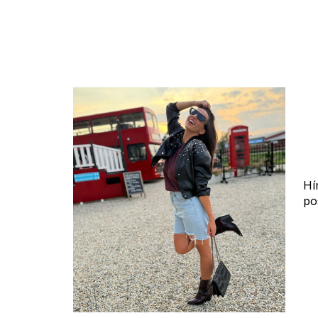
Hí
po