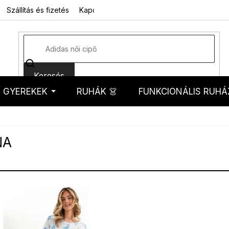
Szállítás és fizetés
Kapcsolat
Rólunk
Üzleti feltételek
Sz
Keresés
GYEREKEK
RUHÁK 👗
FUNKCIONÁLIS RUHÁ
kosár
NA