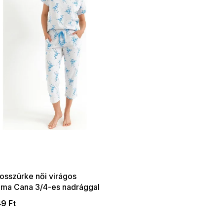
 SALE -35% ?
:35:HUF:P:f!2026-
:01,2026-08-10-
09:00
osszürke női virágos
ama Cana 3/4-es nadrággal
49 Ft