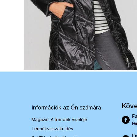
L
á
b
l
é
Köve
Információk az Ön számára
c
F
Magazin: A trendek viselője
Hí
Termékvisszaküldés
In