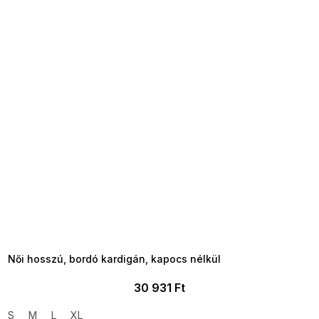
SUMMER SALE -35% ?
MMER35:35:HUF:P:f!2026-
8-04-09:01,2026-08-10-
09:00
Női hosszú, bordó kardigán, kapocs nélkül
30 931 Ft
S
M
L
XL