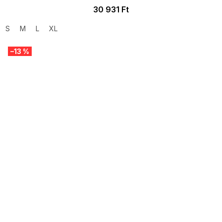
30 931 Ft
S
M
L
XL
–13 %