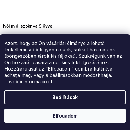
SUMMER SALE -35% ?
MMER35:35:HUF:P:f!2026-
8-04-09:01,2026-08-10-
09:00
Női midi szoknya S övvel
25 421 Ft
Azért, hogy az Ön vásárlási élménye a lehető
S
M
L
XL
legkellemesebb legyen nálunk, sütiket használunk
(böngészőben tárolt kis fájlokat). Szükségünk van az
Ön hozzájárulására a cookies feldolgozásához.
–23 %
Hozzájárulását az "Elfogadom" gombra kattintva
adhatja meg, vagy a beállításokban módosíthatja.
További információ
itt
.
Beállítások
Elfogadom