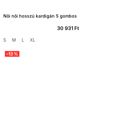
8-04-09:01,2026-08-10-
09:00
Női női hosszú kardigán S gombos
30 931 Ft
S
M
L
XL
–13 %