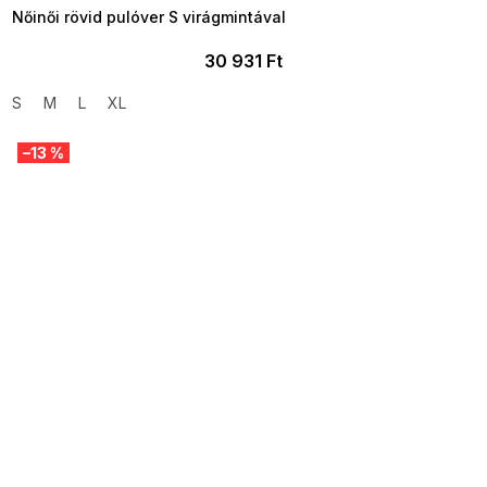
Nőinői rövid pulóver S virágmintával
30 931 Ft
S
M
L
XL
–13 %