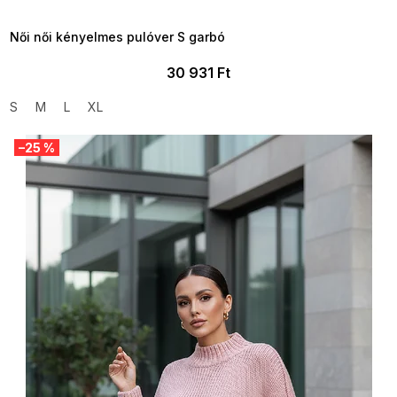
09:00
Női női kényelmes pulóver S garbó
30 931 Ft
S
M
L
XL
–25 %