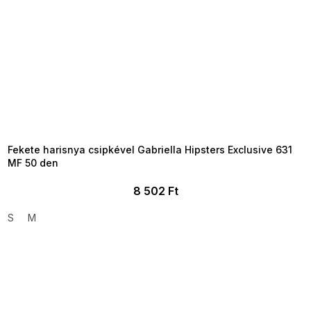
SUMMER SALE -35% ?
MMER35:35:HUF:P:f!2026-
8-04-09:01,2026-08-10-
09:00
Fekete harisnya csipkével Gabriella Hipsters Exclusive 631
MF 50 den
8 502 Ft
S
M