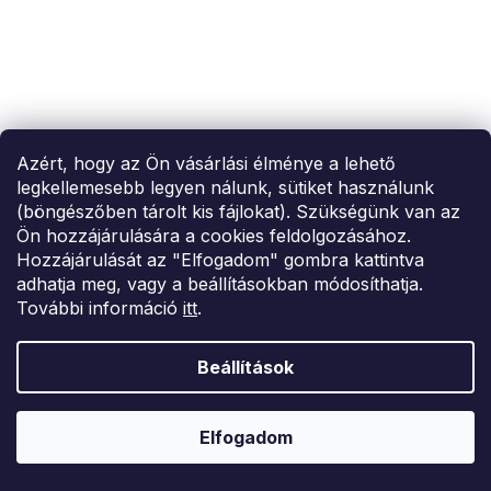
SUMMER SALE -35% ?
MMER35:35:HUF:P:f!2026-
8-04-09:01,2026-08-10-
09:00
Gabriella nylon térdmagasság 15 den
Azért, hogy az Ön vásárlási élménye a lehető
2 592 Ft
legkellemesebb legyen nálunk, sütiket használunk
(böngészőben tárolt kis fájlokat). Szükségünk van az
ONE SIZE
Ön hozzájárulására a cookies feldolgozásához.
Hozzájárulását az "Elfogadom" gombra kattintva
adhatja meg, vagy a beállításokban módosíthatja.
További információ
itt
.
Beállítások
Elfogadom