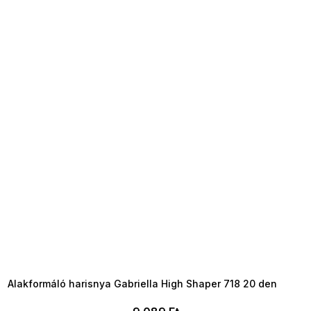
SUMMER SALE -35% ?
MMER35:35:HUF:P:f!2026-
8-04-09:01,2026-08-10-
09:00
Alakformáló harisnya Gabriella High Shaper 718 20 den