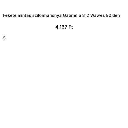
8-04-09:01,2026-08-10-
09:00
Fekete mintás szilonharisnya Gabriella 312 Wawes 80 den
4 167 Ft
S