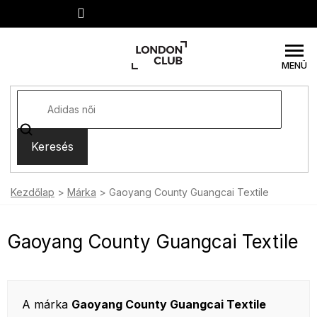
Ugrás
a
fő
tartalomhoz
Keresés
Kezdőlap
Márka
Gaoyang County Guangcai Textile
Gaoyang County Guangcai Textile
A márka
Gaoyang County Guangcai Textile