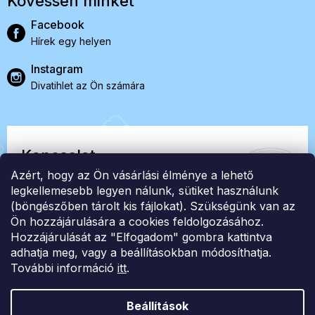
Kövessen minket
Facebook
Hírek egy helyen
Instagram
Divatihlet az Ön számára
Kapcsolat
Azért, hogy az Ön vásárlási élménye a lehető
EasyStock s.r.o.
legkellemesebb legyen nálunk, sütiket használunk
(böngészőben tárolt kis fájlokat). Szükségünk van az
Ön hozzájárulására a cookies feldolgozásához.
ID: 07727402, Adószám: CZ07727402
Hozzájárulását az "Elfogadom" gombra kattintva
info@londonclub.hu
adhatja meg, vagy a beállításokban módosíthatja.
További információ
itt
.
Beállítások