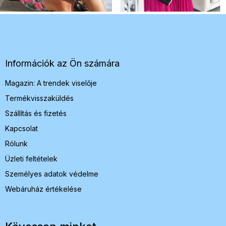
L
á
b
l
é
Információk az Ön számára
c
Magazin: A trendek viselője
Termékvisszaküldés
Szállítás és fizetés
Kapcsolat
Rólunk
Üzleti feltételek
Személyes adatok védelme
Webáruház értékelése