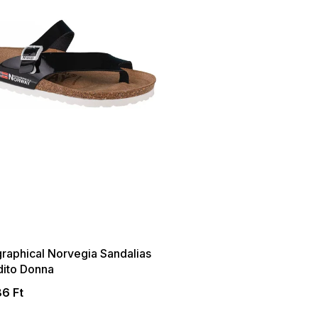
 SALE -35% ?
:35:HUF:P:f!2026-
:01,2026-08-10-
09:00
raphical Norvegia Sandalias
dito Donna
86 Ft