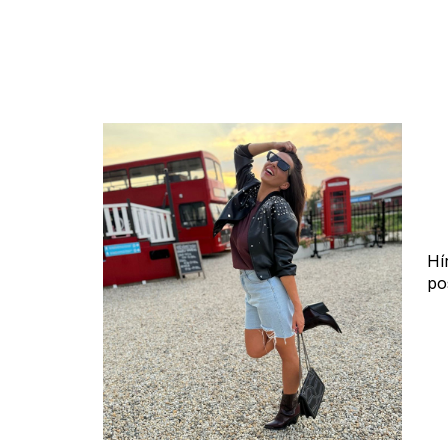
Hí
po