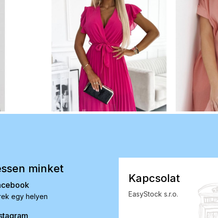
ssen minket
Kapcsolat
acebook
EasyStock s.r.o.
rek egy helyen
stagram