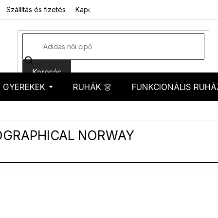
Szállítás és fizetés
Kapcsolat
Rólunk
Üzleti feltételek
Sz
Keresés
GYEREKEK
RUHÁK 👗
FUNKCIONÁLIS RUHÁ
kosár
OGRAPHICAL NORWAY