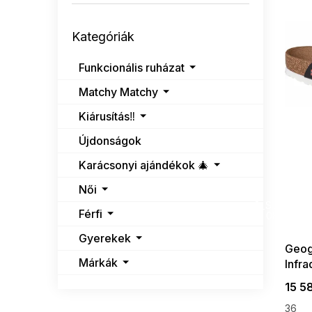
é
n
k
e
Kategóriák
e
l
Kategóriák
átugrása
k
l
Funkcionális ruházat
i
Matchy Matchy
s
t
Kiárusítás‼️
á
j
Újdonságok
a
Karácsonyi ajándékok 🎄
Női
SUMMER
G_SUMMER35
Férfi
08-04-09
Gyerekek
Geog
Márkák
Infra
15 5
36