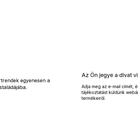
L
i
s
t
a
i
r
á
n
y
í
Az Ön jegye a divat v
t
rtrendek egyenesen a
á
Adja meg az e-mail címét, é
staládájába.
s
tájékoztatást küldünk webá
e
termékeiről.
l
e
m
e
i