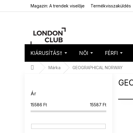
Ugrás
Magazin: A trendek viselője
Termékvisszaküldés
a
fő
tartalomhoz
KIÁRUSÍTÁS‼️
NŐI
FÉRFI
Kosár
Üres 
Kezdőlap
Márka
GEOGRAPHICAL NORWAY
O
GE
l
d
Ár
a
l
15586
Ft
15587
Ft
T
s
e
ó
r
p
m
a