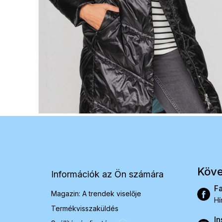
L
á
b
l
é
Köve
Információk az Ön számára
c
F
Magazin: A trendek viselője
Hí
Termékvisszaküldés
In