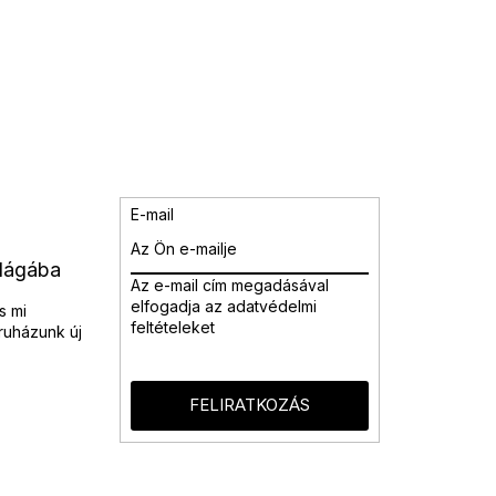
E-mail
ilágába
Az e-mail cím megadásával
elfogadja az adatvédelmi
s mi
feltételeket
ruházunk új
FELIRATKOZÁS