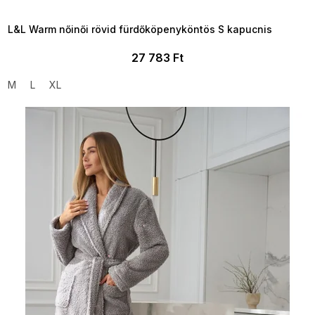
09:00
L&L Warm nőinői rövid fürdőköpenyköntös S kapucnis
27 783 Ft
M
L
XL