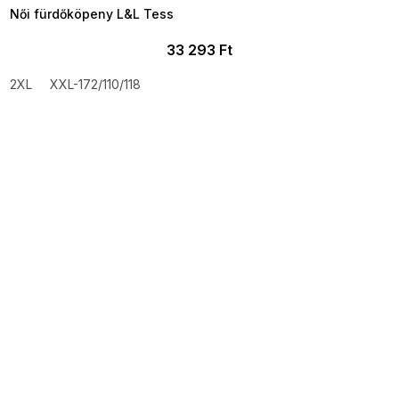
Női fürdőköpeny L&L Tess
33 293 Ft
2XL
XXL-172/110/118