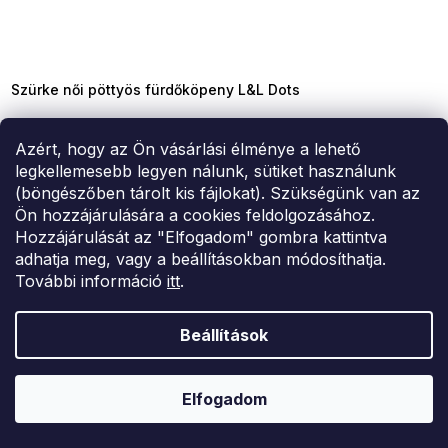
SUMMER SALE -35% ?
MMER35:35:HUF:P:f!2026-
8-04-09:01,2026-08-10-
09:00
Szürke női pöttyös fürdőköpeny L&L Dots
24 634 Ft
Azért, hogy az Ön vásárlási élménye a lehető
L
legkellemesebb legyen nálunk, sütiket használunk
(böngészőben tárolt kis fájlokat). Szükségünk van az
Ön hozzájárulására a cookies feldolgozásához.
összesen
18
termék
L
Hozzájárulását az "Elfogadom" gombra kattintva
i
adhatja meg, vagy a beállításokban módosíthatja.
s
További információ
itt
.
t
a
i
E-mail
Beállítások
r
á
n
Az e-mail cím megadásával
elfogadja az adatvédelmi
y
Elfogadom
feltételeket
í
t