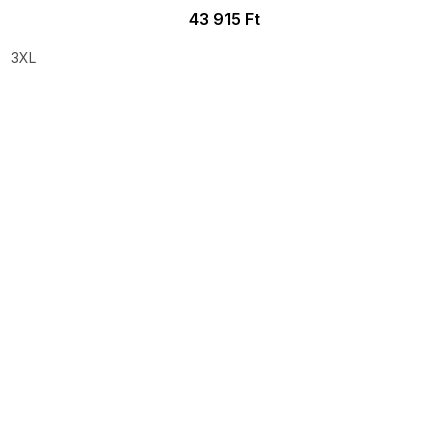
43 915 Ft
3XL