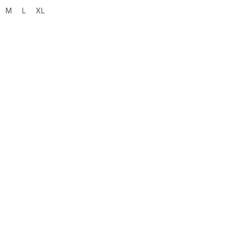
M
L
XL