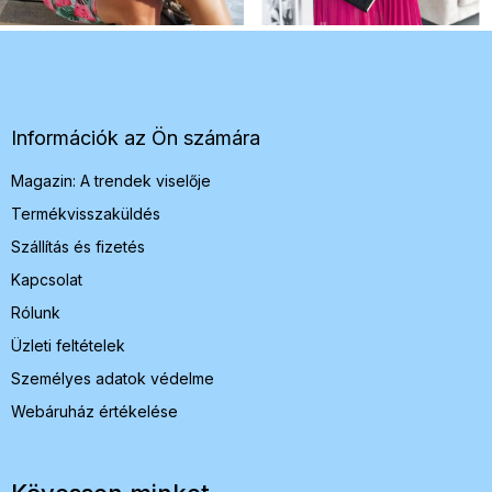
L
á
b
l
é
Információk az Ön számára
c
Magazin: A trendek viselője
Termékvisszaküldés
Szállítás és fizetés
Kapcsolat
Rólunk
Üzleti feltételek
Személyes adatok védelme
Webáruház értékelése