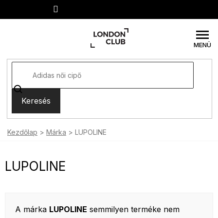
Ugrás
a
fő
tartalomhoz
Keresés
Kezdőlap
Márka
LUPOLINE
LUPOLINE
A márka
LUPOLINE
semmilyen terméke nem