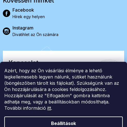
Kövessen minket
Facebook
Hírek egy helyen
Instagram
Divatihlet az Ön számára
Kapcsolat
Azért, hogy az Ön vásárlási élménye a lehető
EasyStock s.r.o.
legkellemesebb legyen nálunk, sütiket használunk
(böngészőben tárolt kis fájlokat). Szükségünk van az
Ön hozzájárulására a cookies feldolgozásához.
ID: 07727402, Adószám: CZ07727402
Hozzájárulását az "Elfogadom" gombra kattintva
info@londonclub.hu
adhatja meg, vagy a beállításokban módosíthatja.
További információ
itt
.
Beállítások