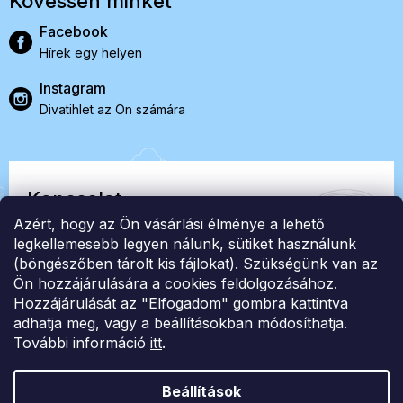
Kövessen minket
Facebook
Hírek egy helyen
Instagram
Divatihlet az Ön számára
Kapcsolat
Azért, hogy az Ön vásárlási élménye a lehető
EasyStock s.r.o.
legkellemesebb legyen nálunk, sütiket használunk
(böngészőben tárolt kis fájlokat). Szükségünk van az
Ön hozzájárulására a cookies feldolgozásához.
ID: 07727402, Adószám: CZ07727402
Hozzájárulását az "Elfogadom" gombra kattintva
info@londonclub.hu
adhatja meg, vagy a beállításokban módosíthatja.
További információ
itt
.
Beállítások