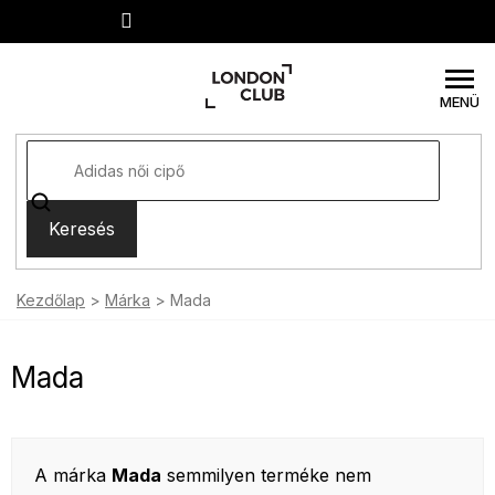
Ugrás
a
fő
tartalomhoz
Keresés
Kezdőlap
Márka
Mada
Mada
A márka
Mada
semmilyen terméke nem