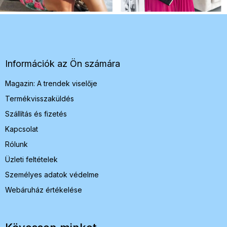
L
á
b
l
é
Információk az Ön számára
c
Magazin: A trendek viselője
Termékvisszaküldés
Szállítás és fizetés
Kapcsolat
Rólunk
Üzleti feltételek
Személyes adatok védelme
Webáruház értékelése