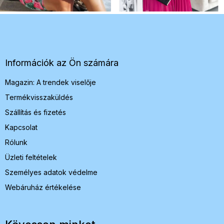
L
á
b
l
é
Információk az Ön számára
c
Magazin: A trendek viselője
Termékvisszaküldés
Szállítás és fizetés
Kapcsolat
Rólunk
Üzleti feltételek
Személyes adatok védelme
Webáruház értékelése