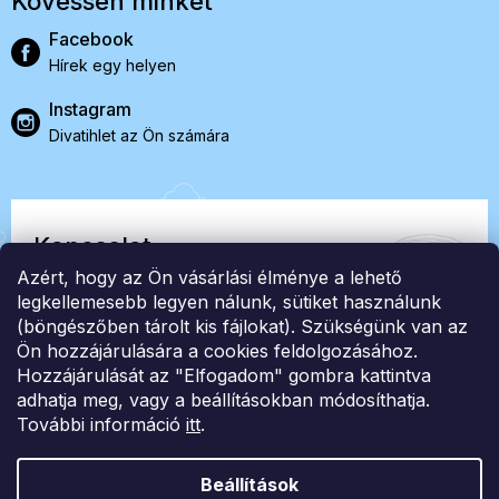
Kövessen minket
Facebook
Hírek egy helyen
Instagram
Divatihlet az Ön számára
Kapcsolat
Azért, hogy az Ön vásárlási élménye a lehető
EasyStock s.r.o.
legkellemesebb legyen nálunk, sütiket használunk
(böngészőben tárolt kis fájlokat). Szükségünk van az
Ön hozzájárulására a cookies feldolgozásához.
ID: 07727402, Adószám: CZ07727402
Hozzájárulását az "Elfogadom" gombra kattintva
info@londonclub.hu
adhatja meg, vagy a beállításokban módosíthatja.
További információ
itt
.
Beállítások