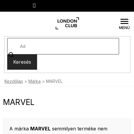
Ugrás
a
fő
tartalomhoz
Keresés
Kezdőlap
Márka
MARVEL
MARVEL
A márka
MARVEL
semmilyen terméke nem