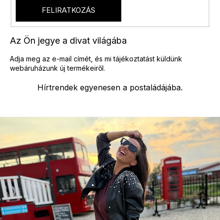
s
FELIRATKOZÁS
e
l
e
Az Ön jegye a divat világába
m
e
Adja meg az e-mail címét, és mi tájékoztatást küldünk
i
webáruházunk új termékeiről.
Hírtrendek egyenesen a postaládájába.