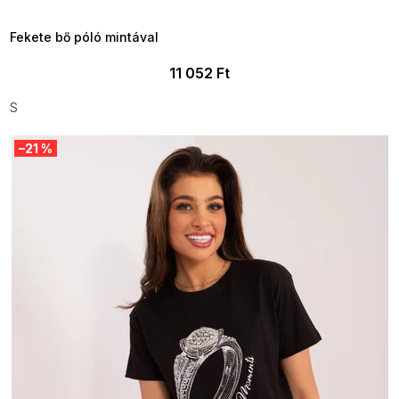
09:00
Fekete bő póló mintával
11 052 Ft
S
–21 %