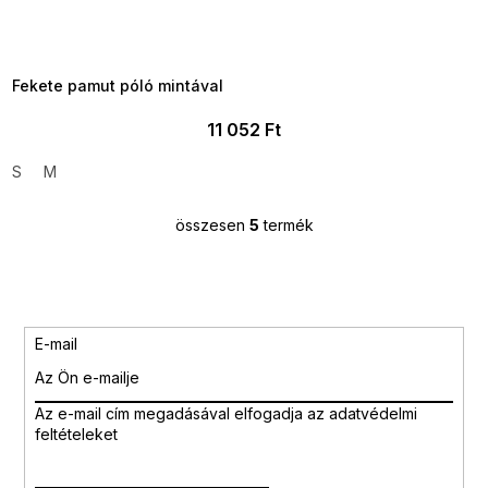
SUMMER SALE -35% ?
MMER35:35:HUF:P:f!2026-
8-04-09:01,2026-08-10-
09:00
Fekete pamut póló mintával
11 052 Ft
S
M
összesen
5
termék
L
i
s
t
a
i
E-mail
r
á
n
Az e-mail cím megadásával
elfogadja az adatvédelmi
y
feltételeket
í
t
á