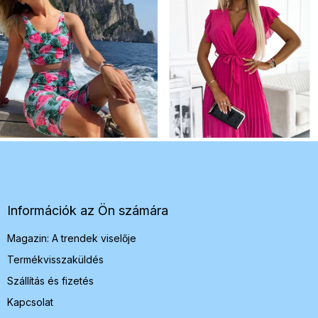
L
á
b
l
é
Információk az Ön számára
c
Magazin: A trendek viselője
Termékvisszaküldés
Szállítás és fizetés
Kapcsolat