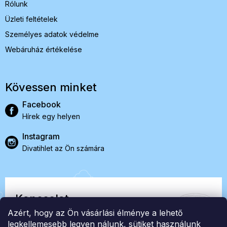
Rólunk
Üzleti feltételek
Személyes adatok védelme
Webáruház értékelése
Kövessen minket
Facebook
Hírek egy helyen
Instagram
Divatihlet az Ön számára
Kapcsolat
Azért, hogy az Ön vásárlási élménye a lehető
EasyStock s.r.o.
legkellemesebb legyen nálunk, sütiket használunk