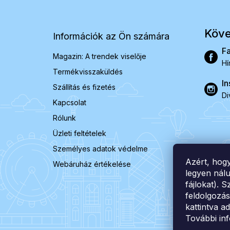
b
l
é
Köve
Információk az Ön számára
c
F
Magazin: A trendek viselője
Hí
Termékvisszaküldés
In
Szállítás és fizetés
Di
Kapcsolat
Rólunk
Üzleti feltételek
Személyes adatok védelme
Azért, hog
Webáruház értékelése
legyen nálu
fájlokat).
feldolgozá
kattintva a
További in