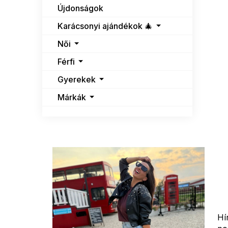
n
Újdonságok
e
l
Karácsonyi ajándékok 🎄
Női
Férfi
Gyerekek
Márkák
Hí