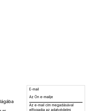
E-mail
ilágába
Az e-mail cím megadásával
elfogadja az adatvédelmi
s mi