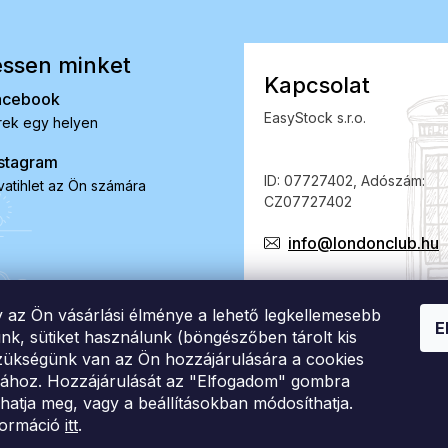
ssen minket
Kapcsolat
acebook
EasyStock s.r.o.
rek egy helyen
stagram
ID: 07727402, Adószám:
vatihlet az Ön számára
CZ07727402
info@londonclub.hu
y az Ön vásárlási élménye a lehető legkellemesebb
E
nk, sütiket használunk (böngészőben tárolt kis
 Szükségünk van az Ön hozzájárulására a cookies
sához. Hozzájárulását az "Elfogadom" gombra
dhatja meg, vagy a beállításokban módosíthatja.
formáció
itt
.