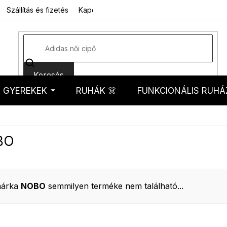
Szállítás és fizetés
Kapcsolat
Rólunk
Üzleti feltételek
Sz
Keresés
GYEREKEK
RUHÁK 👗
FUNKCIONÁLIS RUHÁ
kosár
BO
márka
NOBO
semmilyen terméke nem található...