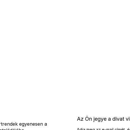
Az Ön jegye a divat v
rtrendek egyenesen a
Adja meg az e-mail címét, é