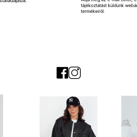
staládájába.
tájékoztatást küldünk webá
termékeiről.