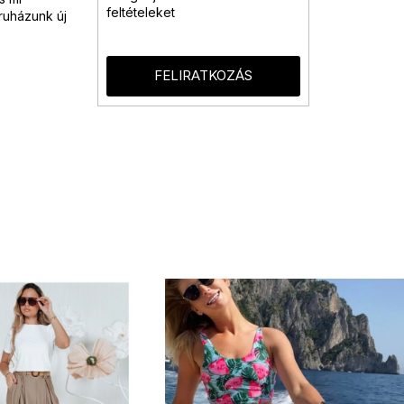
feltételeket
ruházunk új
FELIRATKOZÁS