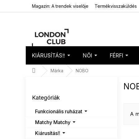
Ugrás
Magazin: A trendek viselője
Termékvisszaküldés
a
fő
tartalomhoz
KIÁRUSÍTÁS‼️
NŐI
FÉRFI
Kosár
Üres 
Kezdőlap
Márka
NOBO
O
NO
l
Kategóriák
d
Kategóriák
átugrása
a
l
Funkcionális ruházat
s
A 
ó
Matchy Matchy
p
Kiárusítás‼️
a