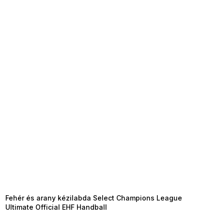
SUMMER SALE -35% ?
MMER35:35:HUF:P:f!2026-
8-04-09:01,2026-08-10-
09:00
Fehér és arany kézilabda Select Champions League
Ultimate Official EHF Handball