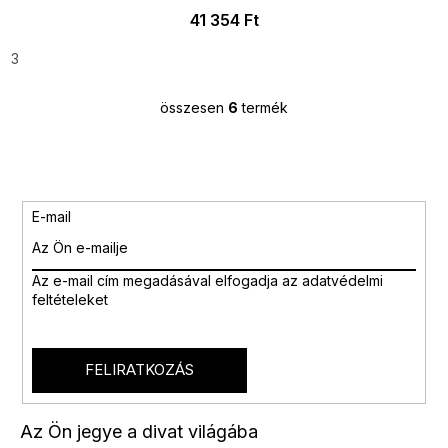
41 354 Ft
3
összesen
6
termék
L
i
s
t
a
i
E-mail
r
á
n
Az e-mail cím megadásával
elfogadja az adatvédelmi
y
feltételeket
í
t
á
s
FELIRATKOZÁS
e
l
e
Az Ön jegye a divat világába
m