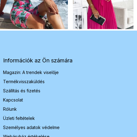
L
á
b
l
é
Információk az Ön számára
c
Magazin: A trendek viselője
Termékvisszaküldés
Szállítás és fizetés
Kapcsolat
Rólunk
Üzleti feltételek
Személyes adatok védelme
Webáruház értékelése