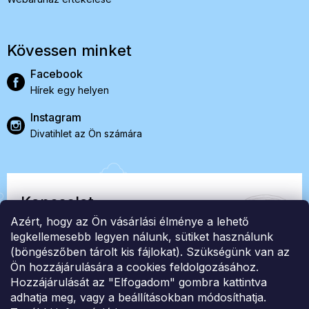
Kövessen minket
Facebook
Hírek egy helyen
Instagram
Divatihlet az Ön számára
Kapcsolat
Azért, hogy az Ön vásárlási élménye a lehető
EasyStock s.r.o.
legkellemesebb legyen nálunk, sütiket használunk
(böngészőben tárolt kis fájlokat). Szükségünk van az
Ön hozzájárulására a cookies feldolgozásához.
ID: 07727402, Adószám: CZ07727402
Hozzájárulását az "Elfogadom" gombra kattintva
info@londonclub.hu
adhatja meg, vagy a beállításokban módosíthatja.