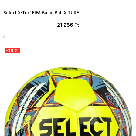
09:00
Select X-Turf FIFA Basic Ball X TURF
21 286 Ft
5
–16 %