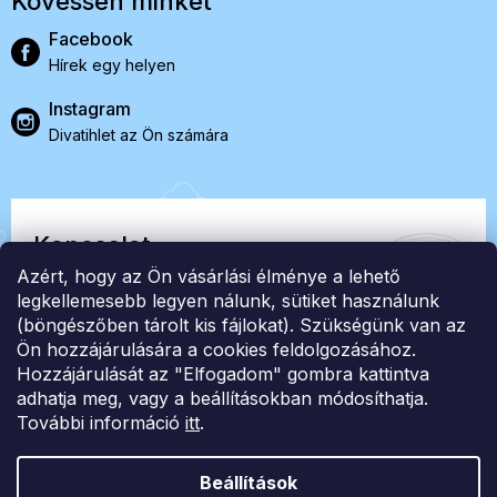
Kövessen minket
Facebook
Hírek egy helyen
Instagram
Divatihlet az Ön számára
Kapcsolat
Azért, hogy az Ön vásárlási élménye a lehető
EasyStock s.r.o.
legkellemesebb legyen nálunk, sütiket használunk
(böngészőben tárolt kis fájlokat). Szükségünk van az
Ön hozzájárulására a cookies feldolgozásához.
ID: 07727402, Adószám: CZ07727402
Hozzájárulását az "Elfogadom" gombra kattintva
info@londonclub.hu
adhatja meg, vagy a beállításokban módosíthatja.
További információ
itt
.
Beállítások