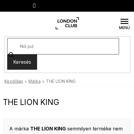
Ugrás
a
fő
tartalomhoz
Keresés
Kezdőlap
Márka
THE LION KING
THE LION KING
A márka
THE LION KING
semmilyen terméke nem