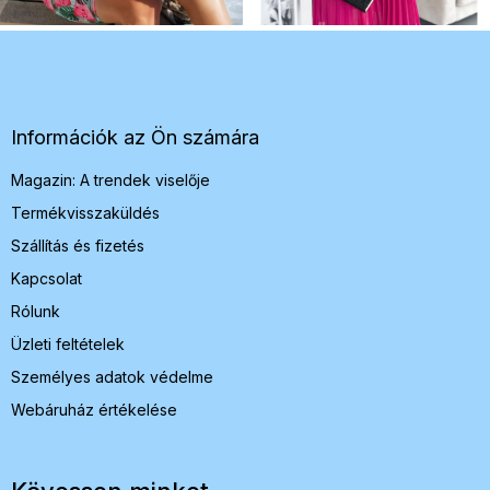
L
á
b
l
é
Információk az Ön számára
c
Magazin: A trendek viselője
Termékvisszaküldés
Szállítás és fizetés
Kapcsolat
Rólunk
Üzleti feltételek
Személyes adatok védelme
Webáruház értékelése