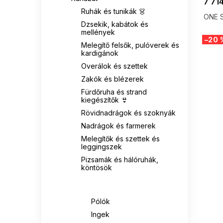
7 714
Ruhák és tunikák 👗
ITALY MODA
0
ONE S
Dzsekik, kabátok és
mellények
JACK WOLFSKIN
0
–20 
Melegítő felsők, pulóverek és
kardigánok
JULIMEX
0
Overálok és szettek
Zakók és blézerek
KAPPA
0
Fürdőruha és strand
kiegészítők 👙
KATRUS
0
Rövidnadrágok és szoknyák
Nadrágok és farmerek
Kesi
0
Melegítők és szettek és
leggingszek
Kesi Włoski
0
Pizsamák és hálóruhák,
köntösök
LENITIF
0
Pólók, blúzok, bodyk és
ingek
Pólók
LEVI'S
0
SUMMER
Ingek
G_SUMMER35