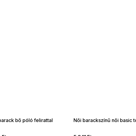
 SALE -35% ?
SUMMER SALE -35% ?
:35:HUF:P:f!2026-
G_SUMMER35:35:HUF:P:f!2026-
:01,2026-08-10-
08-04-09:01,2026-08-10-
09:00
09:00
arack bő póló felirattal
Női barackszínű női basic 