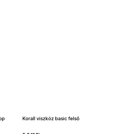
SUMMER SALE -35% ?
G_SUMMER35:35:HUF:P:f!2026-
08-04-09:01,2026-08-10-
09:00
top
Korall viszkóz basic felső