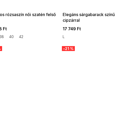
:01,2026-08-10-
08-04-09:01,2026-08-10-
09:00
09:00
os rózsaszín női szatén felső
Elegáns sárgabarack színű
cipzárral
8 Ft
17 749 Ft
38
40
42
L
%
–21 %