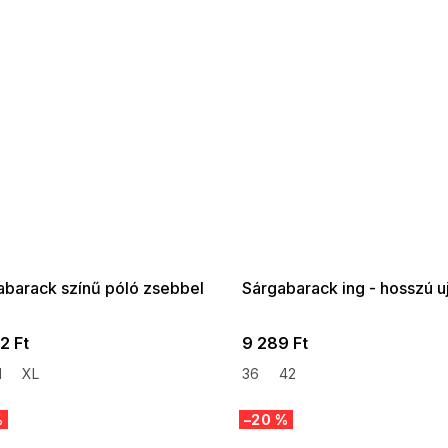
 SALE -35% ?
SUMMER SALE -35% ?
:35:HUF:P:f!2026-
G_SUMMER35:35:HUF:P:f!2026-
:01,2026-08-10-
08-04-09:01,2026-08-10-
09:00
09:00
abarack színű póló zsebbel
Sárgabarack ing - hosszú uj
2 Ft
9 289 Ft
M
XL
36
42
%
–20 %