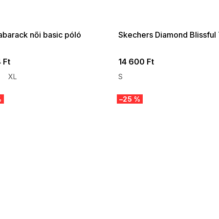
:35:HUF:P:f!2026-
G_SUMMER35:35:HUF:P:f!2026-
:01,2026-08-10-
08-04-09:01,2026-08-10-
09:00
09:00
abarack női basic póló
Skechers Diamond Blissful
 Ft
14 600 Ft
XL
S
%
–25 %