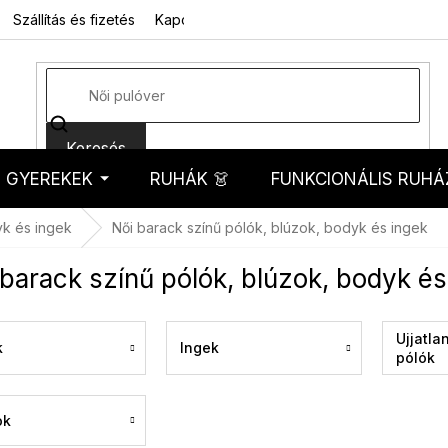
Szállítás és fizetés
Kapcsolat
Rólunk
Üzleti feltételek
Sz
Keresés
GYEREKEK
RUHÁK 👗
FUNKCIONÁLIS RUHÁ
kosár
yk és ingek
Női barack színű pólók, blúzok, bodyk és ingek
barack színű pólók, blúzok, bodyk és
Ujjatla
k
Ingek
pólók
ok