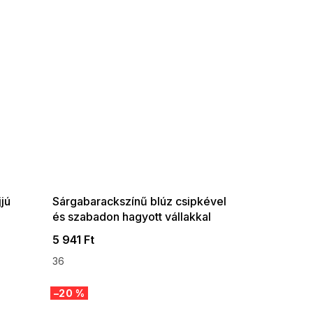
SUMMER SALE -35% ?
G_SUMMER35:35:HUF:P:f!2026-
08-04-09:01,2026-08-10-
09:00
jú
Sárgabarackszínű blúz csipkével
és szabadon hagyott vállakkal
5 941 Ft
36
–20 %