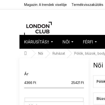
Ugrás
Magazin: A trendek viselője
Termékvisszaküldés
a
fő
tartalomhoz
KIÁRUSÍTÁS‼️
NŐI
FÉRFI
Kosár
Üres 
Kezdőlap
Női
Ruházat
Pólók, blúzok, bod
O
Női 
l
d
Ár
a
l
Póló
4366
Ft
25421
Ft
s
ó
p
Blúz
a