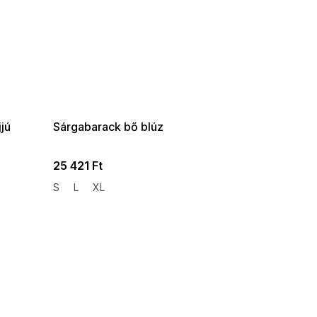
SUMMER SALE -35% ?
G_SUMMER35:35:HUF:P:f!2026-
08-04-09:01,2026-08-10-
09:00
jú
Sárgabarack bő blúz
25 421 Ft
S
L
XL