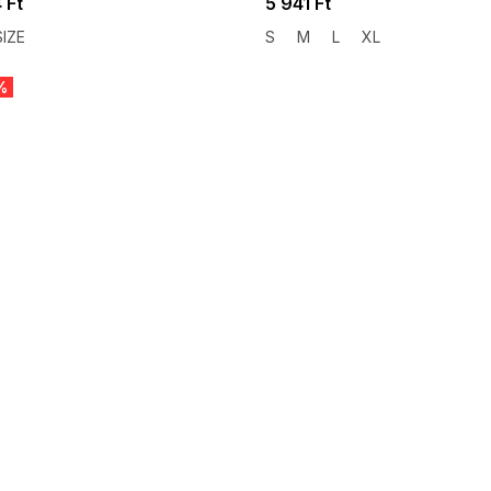
 Ft
5 941 Ft
IZE
S
M
L
XL
%
 SALE -35% ?
SUMMER SALE -35% ?
:35:HUF:P:f!2026-
G_SUMMER35:35:HUF:P:f!2026-