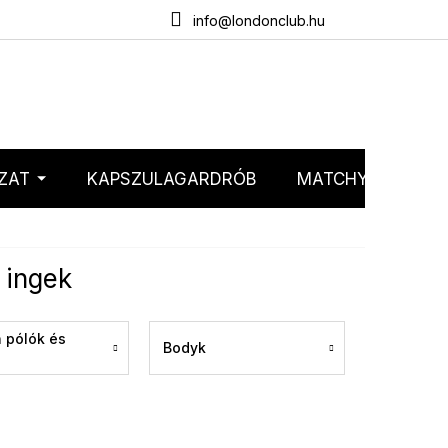
emélyes adatok védelme
Webáruház értékelése
info@londonclub.hu
ZAT
KAPSZULAGARDRÓB
MATCHY MATCHY
 ingek
n pólók és
Bodyk