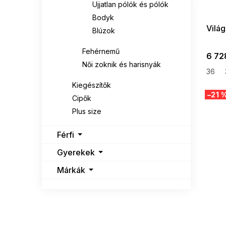
Ujjatlan pólók és pólók
08-04-09
MEFEMI
0
Bodyk
Világ
MINT
0
Blúzok
Fehérnemű
MOODO
0
6 72
Női zoknik és harisnyák
36
NUMOCO
0
Kiegészítők
–21 
Cipők
PAMUK LINE
0
Plus size
RELEVANCE
0
Férfi
RUE PARIS
0
Gyerekek
Márkák
SKECHERS
1
SUBLEVEL
0
THE NORTH FACE
0