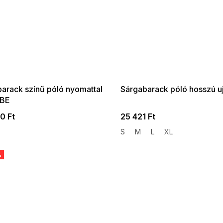
 SALE -35% ?
SUMMER SALE -35% ?
:35:HUF:P:f!2026-
G_SUMMER35:35:HUF:P:f!2026-
:01,2026-08-10-
08-04-09:01,2026-08-10-
09:00
09:00
barack színű póló nyomattal
Sárgabarack póló hosszú uj
DBE
0 Ft
25 421 Ft
S
M
L
XL
%