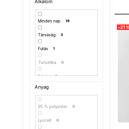
Alkalom
n
e
l
Minden nap
16
T
–21 
e
r
Társaság
3
m
é
Futás
1
k
e
Turisztika
0
k
l
Edzés
0
i
s
Anyag
Tenisz
0
t
á
Kézilabda
0
j
95 % polyester
0
a
Squash
0
Lyocell
0
SUMMER