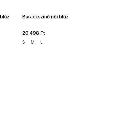
08-04-09:01,2026-08-10-
09:00
 blúz
Barackszínű női blúz
20 498 Ft
S
M
L