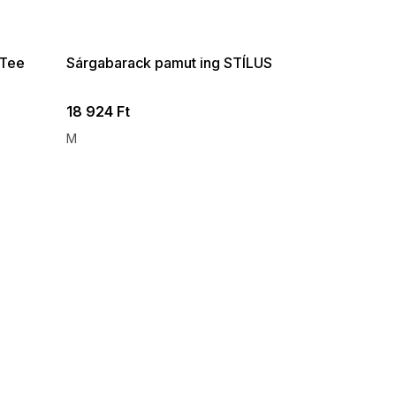
G_SUMMER35:35:HUF:P:f!2026-
08-04-09:01,2026-08-10-
09:00
 Tee
Sárgabarack pamut ing STÍLUS
18 924 Ft
M