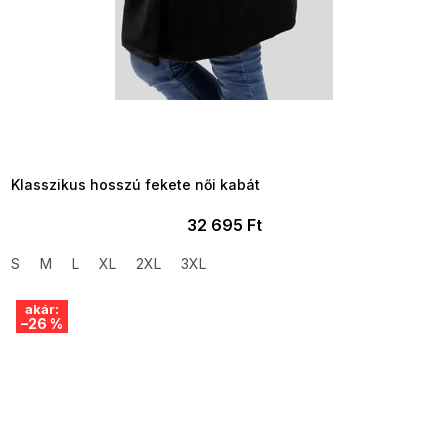
SUMMER SALE -35% ?
MMER35:35:HUF:P:f!2026-
8-04-09:01,2026-08-10-
09:00
Klasszikus hosszú fekete női kabát
32 695 Ft
S
M
L
XL
2XL
3XL
akár:
–26 %