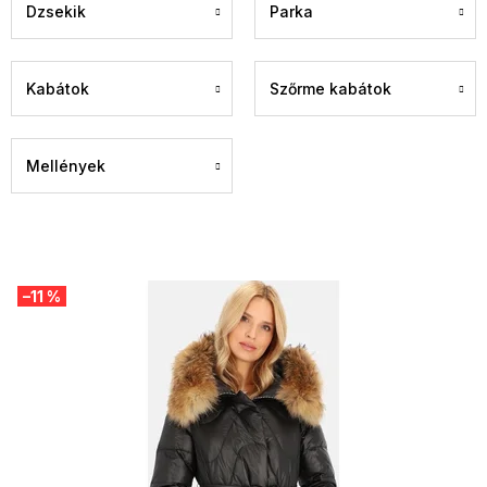
Dzsekik
Parka
Kabátok
Szőrme kabátok
Mellények
T
–11 %
e
r
m
é
k
e
k
l