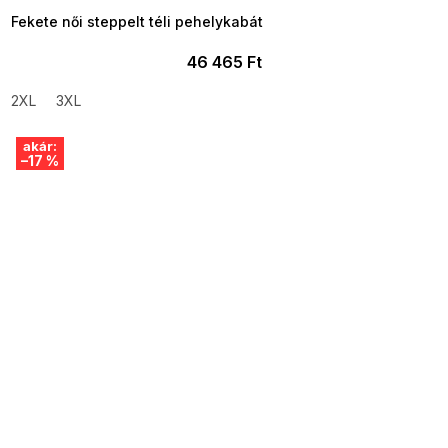
Fekete női steppelt téli pehelykabát
46 465 Ft
2XL
3XL
akár:
–17 %