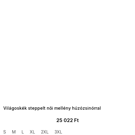
SUMMER SALE -35% ?
MMER35:35:HUF:P:f!2026-
8-04-09:01,2026-08-10-
09:00
Világoskék steppelt női mellény húzózsinórral
25 022 Ft
S
M
L
XL
2XL
3XL