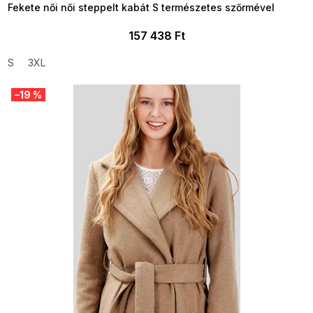
Fekete női női steppelt kabát S természetes szőrmével
157 438 Ft
S
3XL
–19 %