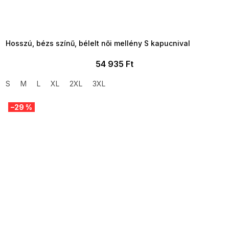
SUMMER SALE -35% ?
MMER35:35:HUF:P:f!2026-
8-04-09:01,2026-08-10-
09:00
Hosszú, bézs színű, bélelt női mellény S kapucnival
54 935 Ft
S
M
L
XL
2XL
3XL
–29 %