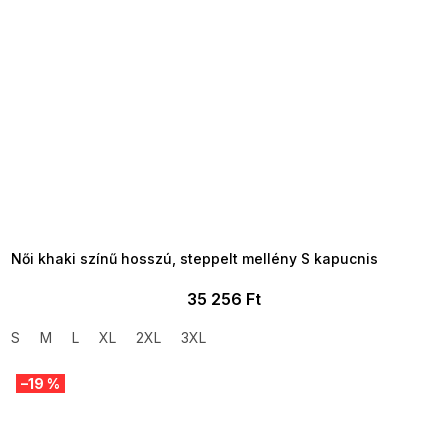
SUMMER SALE -35% ?
MMER35:35:HUF:P:f!2026-
8-04-09:01,2026-08-10-
09:00
Női khaki színű hosszú, steppelt mellény S kapucnis
35 256 Ft
S
M
L
XL
2XL
3XL
–19 %