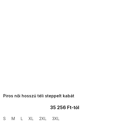
SUMMER SALE -35% ?
MMER35:35:HUF:P:f!2026-
8-04-09:01,2026-08-10-
09:00
Piros női hosszú téli steppelt kabát
35 256 Ft-tól
S
M
L
XL
2XL
3XL