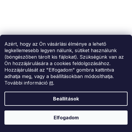
Azért, hogy az Ön vásárlási élménye a lehető
legkellemesebb legyen nálunk, sütiket használunk
(böngészőben tárolt kis fájlokat). Szükségünk van az
Ön hozzájárulására a cookies feldolgozásához.
Hozzájárulását az "Elfogadom" gombra kattintva
adhatja meg, vagy a beállításokban módosíthatja.
További információ
itt
.
SUMMER SALE -35% ?
MMER35:35:HUF:P:f!2026-
8-04-09:01,2026-08-10-
Beállítások
09:00
Khaki színű női női hosszú pehelykabát S öves
Elfogadom
109 230 Ft