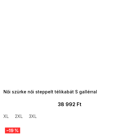
SUMMER SALE -35% ?
MMER35:35:HUF:P:f!2026-
8-04-09:01,2026-08-10-
09:00
Női szürke női steppelt télikabát S gallérral
38 992 Ft
XL
2XL
3XL
–19 %