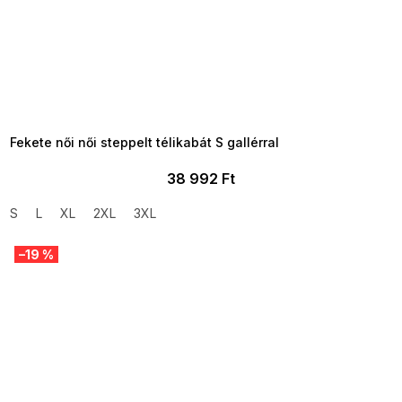
SUMMER SALE -35% ?
MMER35:35:HUF:P:f!2026-
8-04-09:01,2026-08-10-
09:00
Fekete női női steppelt télikabát S gallérral
38 992 Ft
S
L
XL
2XL
3XL
–19 %