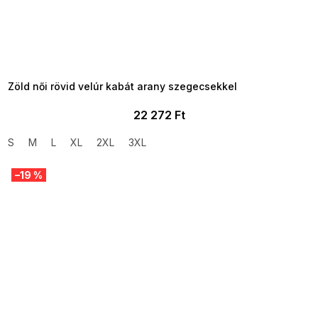
SUMMER SALE -35% ?
MMER35:35:HUF:P:f!2026-
8-04-09:01,2026-08-10-
09:00
Zöld női rövid velúr kabát arany szegecsekkel
22 272 Ft
S
M
L
XL
2XL
3XL
–19 %