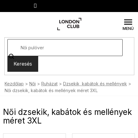
Ugrás
a
fő
tartalomhoz
Keresés
Kezdőlap
Női
Ruházat
Dzsekik, kabátok és mellények
Női dzsekik, kabátok és mellények méret 3XL
Női dzsekik, kabátok és mellények
méret 3XL