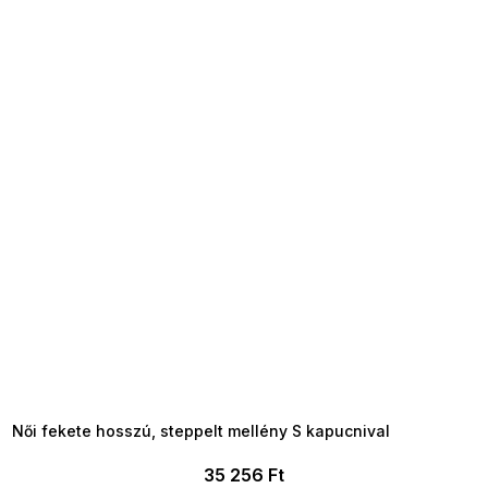
SUMMER SALE -35% ?
MMER35:35:HUF:P:f!2026-
8-04-09:01,2026-08-10-
09:00
Női fekete hosszú, steppelt mellény S kapucnival
35 256 Ft