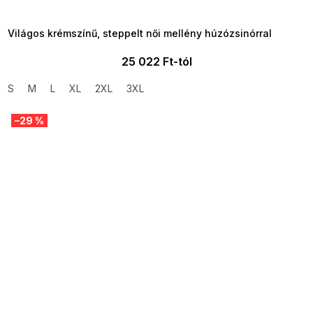
8-04-09:01,2026-08-10-
09:00
Világos krémszínű, steppelt női mellény húzózsinórral
25 022 Ft-tól
S
M
L
XL
2XL
3XL
–29 %