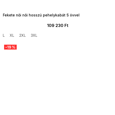
MMER35:35:HUF:P:f!2026-
8-04-09:01,2026-08-10-
09:00
Fekete női női hosszú pehelykabát S övvel
109 230 Ft
L
XL
2XL
3XL
–19 %