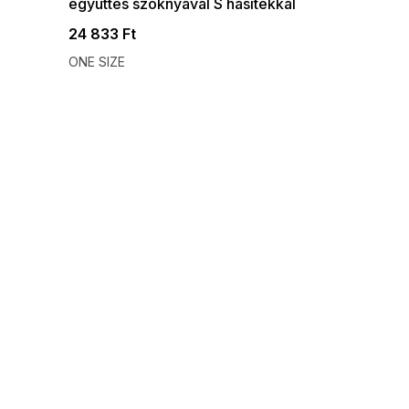
együttes szoknyával S hasítékkal
24 833 Ft
ONE SIZE