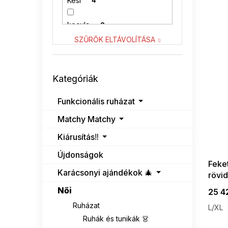
Kesi
4
kocula
2
SZŰRŐK ELTÁVOLÍTÁSA
LENITIF
30
Kategóriák
NUMOCO
4
Kategóriák
átugrása
RELEVANCE
5
Funkcionális ruházat
Matchy Matchy
RUE PARIS
30
SUMMER
G_SUMMER35
Kiárusítás‼️
08-04-09
VENATON
14
Újdonságok
Feket
Karácsonyi ajándékok 🎄
rövi
Női
25 42
Ruházat
L/XL
Ruhák és tunikák 👗