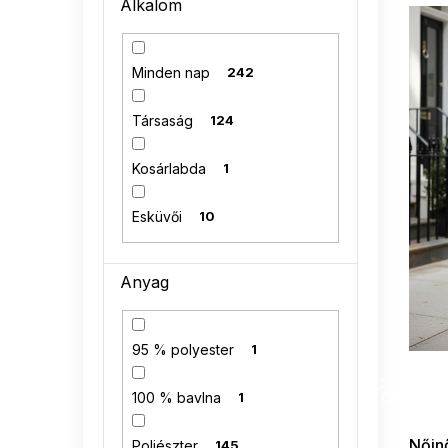
T
Alkalom
n
e
e
r
l
m
Minden nap
242
é
k
Társaság
124
e
k
Kosárlabda
1
l
i
Esküvői
10
s
t
á
Anyag
j
a
95 % polyester
1
SUMMER
G_SUMMER35
100 % bavlna
1
08-04-09
Nőinő
Poliészter
145