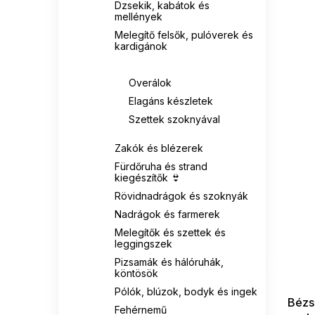
Dzsekik, kabátok és
mellények
Melegítő felsők, pulóverek és
kardigánok
Overálok és szettek
Overálok
Elagáns készletek
Szettek szoknyával
Zakók és blézerek
Fürdőruha és strand
kiegészítők 👙
Rövidnadrágok és szoknyák
Nadrágok és farmerek
Melegítők és szettek és
leggingszek
SUMMER
G_SUMMER35
Pizsamák és hálóruhák,
08-04-09
köntösök
Pólók, blúzok, bodyk és ingek
Bézs 
Fehérnemű