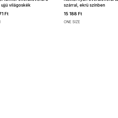
 ujjú világoskék
szárral, ekrü színben
71 Ft
15 188 Ft
M
ONE SIZE