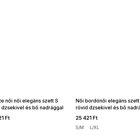
 SALE -35% ?
SUMMER SALE -35% ?
:35:HUF:P:f!2026-
G_SUMMER35:35:HUF:P:f!2026-
:01,2026-08-10-
08-04-09:01,2026-08-10-
09:00
09:00
e női női elegáns szett S
Női bordónői elegáns szett
d dzsekivel és bő nadrággal
rövid dzsekivel és bő nadr
1 Ft
25 421 Ft
S/M
L/XL