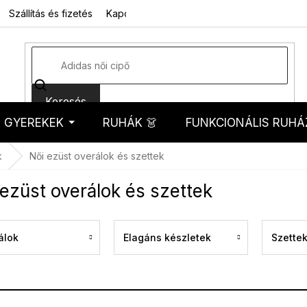
Szállítás és fizetés
Kapcsolat
Rólunk
Üzleti feltételek
Sz
Keresés
GYEREKEK
RUHÁK 👗
FUNKCIONÁLIS RUHÁ
kosár
k
Női ezüst overálok és szettek
ezüst overálok és szettek
álok
Elagáns készletek
Szette