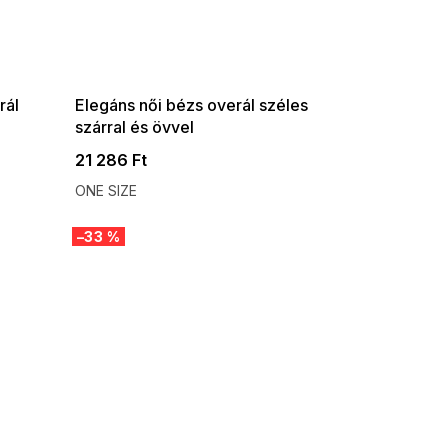
SUMMER SALE -35% ?
G_SUMMER35:35:HUF:P:f!2026-
08-04-09:01,2026-08-10-
09:00
rál
Elegáns női bézs overál széles
szárral és övvel
21 286 Ft
ONE SIZE
–33 %