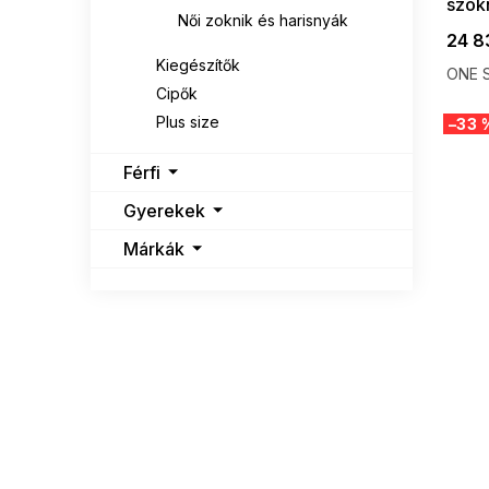
szokn
Női zoknik és harisnyák
24 8
Kiegészítők
ONE S
Cipők
Plus size
–33 
Férfi
Gyerekek
Márkák