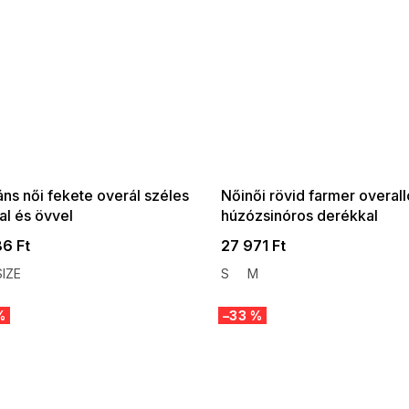
 SALE -35% ?
SUMMER SALE -35% ?
:35:HUF:P:f!2026-
G_SUMMER35:35:HUF:P:f!2026-
:01,2026-08-10-
08-04-09:01,2026-08-10-
09:00
09:00
ns női fekete overál széles
Nőinői rövid farmer overall
al és övvel
húzózsinóros derékkal
86 Ft
27 971 Ft
IZE
S
M
%
–33 %