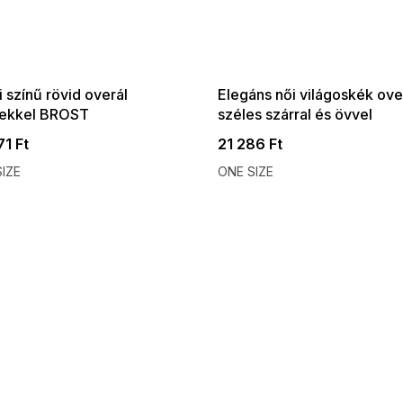
 SALE -35% ?
SUMMER SALE -35% ?
:35:HUF:P:f!2026-
G_SUMMER35:35:HUF:P:f!2026-
:01,2026-08-10-
08-04-09:01,2026-08-10-
09:00
09:00
 színű rövid overál
Elegáns női világoskék ove
ekkel BROST
széles szárral és övvel
71 Ft
21 286 Ft
IZE
ONE SIZE