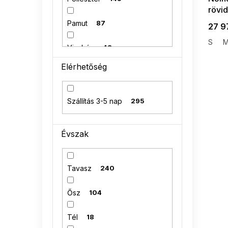
rövid
Pamut
87
27 9
S
Viszkóz
48
Elérhetőség
akril
9
Angóra
2
Szállítás 3-5 nap
295
95 % bavlna
1
Évszak
Tavasz
240
Ősz
104
Tél
18