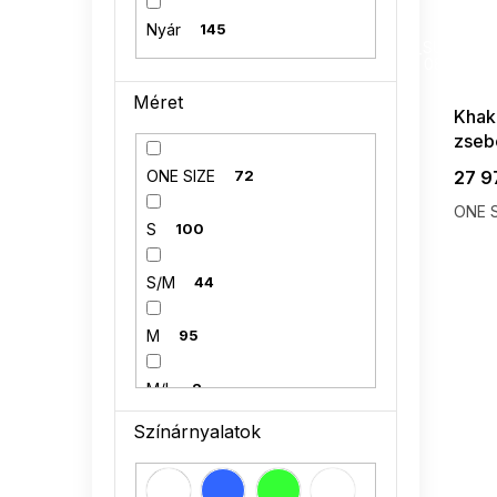
Nyár
145
SUMMER
G_SUMMER35
08-04-09
Méret
Khaki
zseb
27 9
ONE SIZE
72
ONE S
S
100
S/M
44
M
95
M/L
2
Színárnyalatok
L
98
L/XL
34