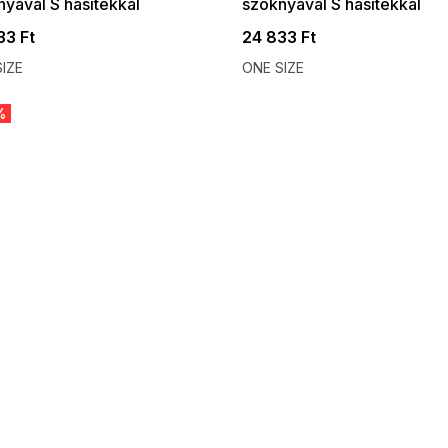
yával S hasítékkal
szoknyával S hasítékkal
33 Ft
24 833 Ft
IZE
ONE SIZE
%