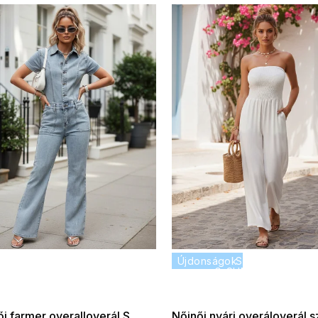
 SALE -35% ?
Újdonságok
SUMMER SALE -
:35:HUF:P:f!2026-
G_SUMMER35:35:HUF:
:01,2026-08-10-
08-04-09:01,2026
09:00
09:00
i farmer overalloverál S
Nőinői nyári overáloverál s