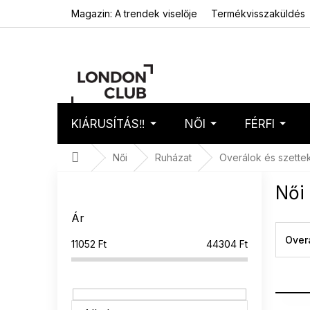
Ugrás
Magazin: A trendek viselője
Termékvisszaküldés
a
fő
tartalomhoz
KIÁRUSÍTÁS‼️
NŐI
FÉRFI
Kosár
Üres 
Kezdőlap
Női
Ruházat
Overálok és szette
O
Női 
l
d
Ár
a
l
Over
11052
Ft
44304
Ft
s
ó
p
a