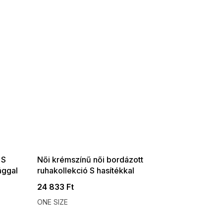
SUMMER SALE -35% ?
G_SUMMER35:35:HUF:P:f!2026-
08-04-09:01,2026-08-10-
09:00
 S
Női krémszínű női bordázott
ággal
ruhakollekció S hasítékkal
24 833 Ft
ONE SIZE