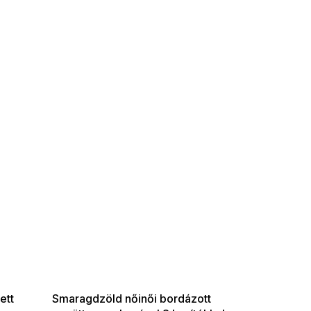
SUMMER SALE -35% ?
G_SUMMER35:35:HUF:P:f!2026-
08-04-09:01,2026-08-10-
09:00
ett
Smaragdzöld nőinői bordázott