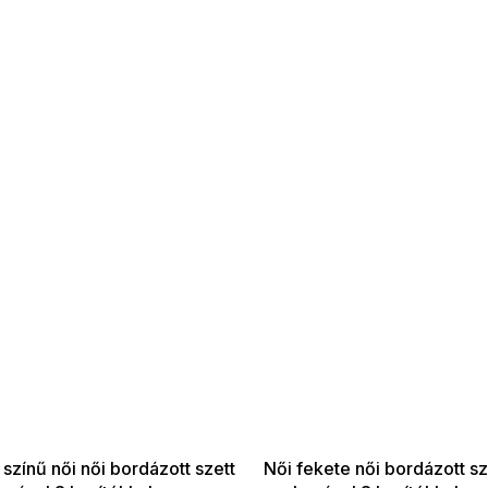
 SALE -35% ?
SUMMER SALE -35% ?
:35:HUF:P:f!2026-
G_SUMMER35:35:HUF:P:f!2026-
:01,2026-08-10-
08-04-09:01,2026-08-10-
09:00
09:00
színű női női bordázott szett
Női fekete női bordázott sz