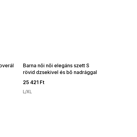
SUMMER SALE -35% ?
G_SUMMER35:35:HUF:P:f!2026-
08-04-09:01,2026-08-10-
09:00
overál
Barna női női elegáns szett S
rövid dzsekivel és bő nadrággal
25 421 Ft
L/XL