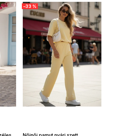
–33 %
35% ?
SUMMER SALE -35% ?
P:f!2026-
G_SUMMER35:35:HUF:P:f!2026-
-08-10-
08-04-09:01,2026-08-10-
09:00
zéles
Nőinői pamut nyári szett