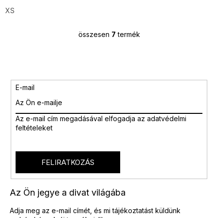
XS
összesen
7
termék
L
i
s
t
a
i
E-mail
r
á
n
Az e-mail cím megadásával
elfogadja az adatvédelmi
y
feltételeket
í
t
á
s
FELIRATKOZÁS
e
l
e
Az Ön jegye a divat világába
m
e
Adja meg az e-mail címét, és mi tájékoztatást küldünk
i