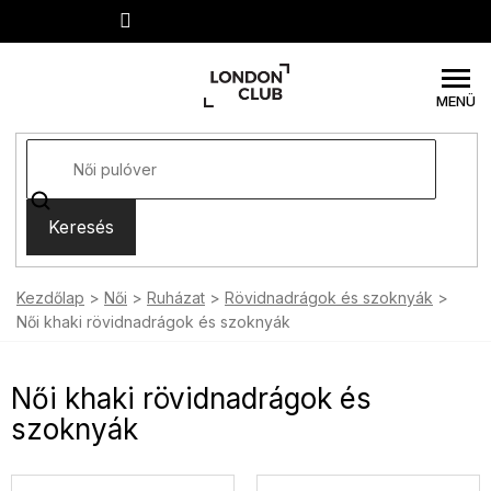
Ugrás
a
fő
tartalomhoz
Keresés
Kezdőlap
Női
Ruházat
Rövidnadrágok és szoknyák
Női khaki rövidnadrágok és szoknyák
Női khaki rövidnadrágok és
szoknyák