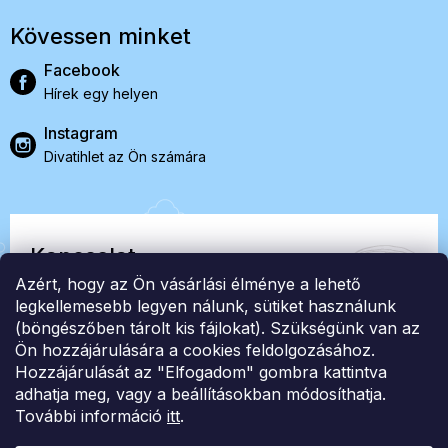
Kövessen minket
Facebook
Hírek egy helyen
Instagram
Divatihlet az Ön számára
Kapcsolat
Azért, hogy az Ön vásárlási élménye a lehető
EasyStock s.r.o.
legkellemesebb legyen nálunk, sütiket használunk
(böngészőben tárolt kis fájlokat). Szükségünk van az
Ön hozzájárulására a cookies feldolgozásához.
ID: 07727402, Adószám: CZ07727402
Hozzájárulását az "Elfogadom" gombra kattintva
info@londonclub.hu
adhatja meg, vagy a beállításokban módosíthatja.
További információ
itt
.