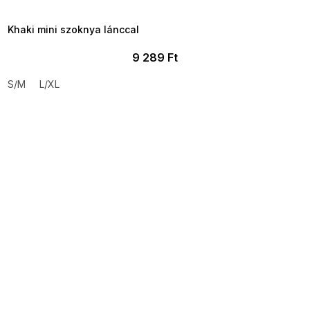
09:00
Khaki mini szoknya lánccal
9 289 Ft
S/M
L/XL