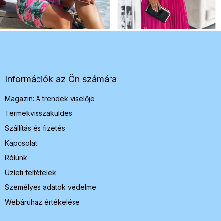
L
á
b
l
é
Információk az Ön számára
c
Magazin: A trendek viselője
Termékvisszaküldés
Szállítás és fizetés
Kapcsolat
Rólunk
Üzleti feltételek
Személyes adatok védelme
Webáruház értékelése