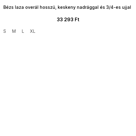
Bézs laza overál hosszú, keskeny nadrággal és 3/4-es ujjal
33 293 Ft
S
M
L
XL