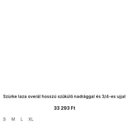
SUMMER SALE -35% ?
MMER35:35:HUF:P:f!2026-
8-04-09:01,2026-08-10-
09:00
Szürke laza overál hosszú szűkülő nadrággal és 3/4-es ujjal
33 293 Ft
S
M
L
XL