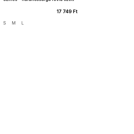
17 749 Ft
S
M
L