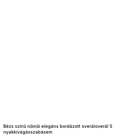
SUMMER SALE -35% ?
MMER35:35:HUF:P:f!2026-
8-04-09:01,2026-08-10-
09:00
Bézs színű nőinői elegáns bordázott overáloverál S
nyakkivágásszabásem