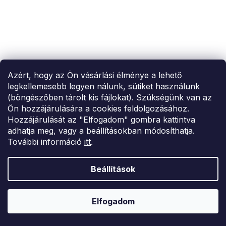
Azért, hogy az Ön vásárlási élménye a lehető
legkellemesebb legyen nálunk, sütiket használunk
(böngészőben tárolt kis fájlokat). Szükségünk van az
Ön hozzájárulására a cookies feldolgozásához.
Hozzájárulását az "Elfogadom" gombra kattintva
SUMMER SALE -35% ?
MMER35:35:HUF:P:f!2026-
adhatja meg, vagy a beállításokban módosíthatja.
8-04-09:01,2026-08-10-
További információ
itt
.
09:00
Zöld hosszú kezeslábas overál
Beállítások
12 627 Ft
S
M
L
Elfogadom
–33 %