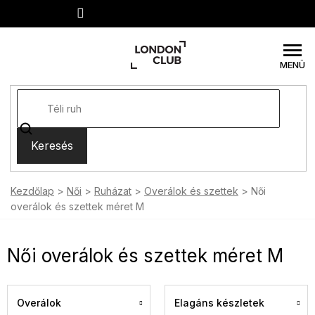
Ugrás
a
fő
tartalomhoz
Keresés
Kezdőlap
Női
Ruházat
Overálok és szettek
Női
overálok és szettek méret M
Női overálok és szettek méret M
Overálok
Elagáns készletek