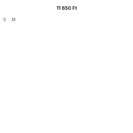
11 650 Ft
S
M