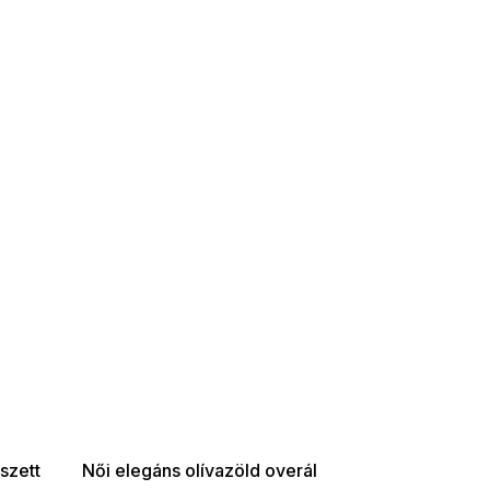
SUMMER SALE -35% ?
G_SUMMER35:35:HUF:P:f!2026-
08-04-09:01,2026-08-10-
09:00
szett
Női elegáns olívazöld overál