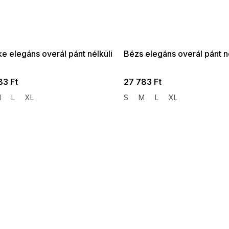
 SALE -35% ?
SUMMER SALE -35% ?
:35:HUF:P:f!2026-
G_SUMMER35:35:HUF:P:f!2026-
:01,2026-08-10-
08-04-09:01,2026-08-10-
09:00
09:00
e elegáns overál pánt nélküli
Bézs elegáns overál pánt né
83 Ft
27 783 Ft
M
L
XL
S
M
L
XL