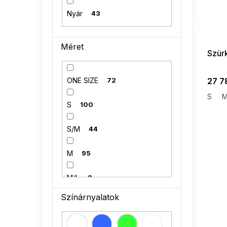
Nyár
43
SUMMER
G_SUMMER35
08-04-09
Méret
Szürk
27 7
ONE SIZE
72
S
S
100
S/M
44
M
95
M/L
2
Színárnyalatok
L
97
L/XL
34