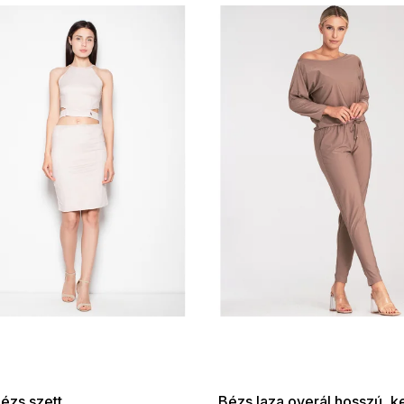
 SALE -35% ?
SUMMER SALE -35% ?
:35:HUF:P:f!2026-
G_SUMMER35:35:HUF:P:f!2026-
:01,2026-08-10-
08-04-09:01,2026-08-10-
09:00
09:00
ézs szett
Bézs laza overál hosszú, 