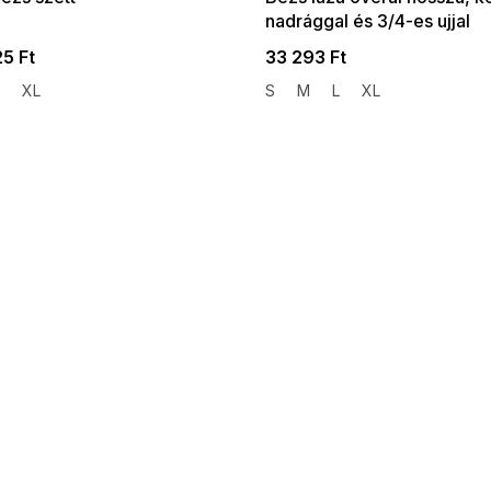
nadrággal és 3/4-es ujjal
25 Ft
33 293 Ft
XL
S
M
L
XL