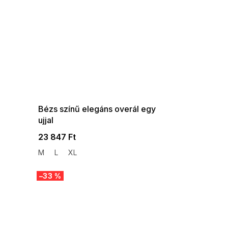
SUMMER SALE -35% ?
G_SUMMER35:35:HUF:P:f!2026-
08-04-09:01,2026-08-10-
09:00
Bézs színű elegáns overál egy
ujjal
23 847 Ft
M
L
XL
–33 %