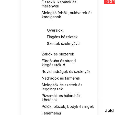
–33 
Dzsekik, kabátok és
mellények
Melegítő felsők, pulóverek és
kardigánok
Overálok és szettek
Overálok
Elagáns készletek
Szettek szoknyával
Zakók és blézerek
Fürdőruha és strand
kiegészítők 👙
Rövidnadrágok és szoknyák
Nadrágok és farmerek
Melegítők és szettek és
leggingszek
SUMMER
G_SUMMER35
Pizsamák és hálóruhák,
08-04-09
köntösök
Pólók, blúzok, bodyk és ingek
Zöld 
Fehérnemű