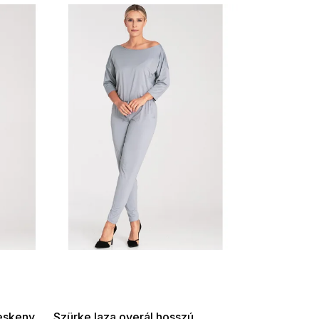
SUMMER SALE -35% ?
G_SUMMER35:35:HUF:P:f!2026-
08-04-09:01,2026-08-10-
09:00
keskeny
Szürke laza overál hosszú