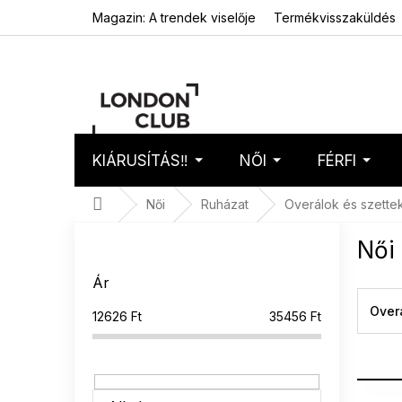
Ugrás
Magazin: A trendek viselője
Termékvisszaküldés
a
fő
tartalomhoz
KIÁRUSÍTÁS‼️
NŐI
FÉRFI
Kosár
Üres 
Kezdőlap
Női
Ruházat
Overálok és szette
O
Női
l
d
Ár
a
l
Over
12626
Ft
35456
Ft
s
ó
p
a