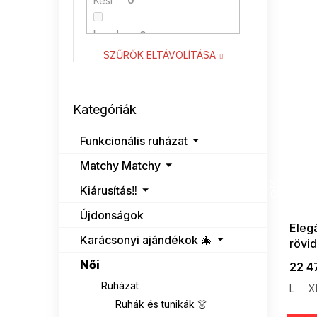
Kesi
0
kocula
0
SZŰRŐK ELTÁVOLÍTÁSA
LENITIF
20
Kategóriák
NUMOCO
0
Kategóriák
átugrása
RELEVANCE
0
Funkcionális ruházat
Matchy Matchy
RUE PARIS
1
SUMMER
G_SUMMER35
Kiárusítás‼️
08-04-09
VENATON
8
Újdonságok
Eleg
Karácsonyi ajándékok 🎄
rövid
Női
22 4
Ruházat
L
X
Ruhák és tunikák 👗