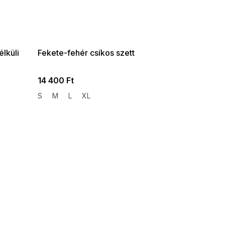
SUMMER SALE -35% ?
G_SUMMER35:35:HUF:P:f!2026-
08-04-09:01,2026-08-10-
09:00
lküli
Fekete-fehér csíkos szett
14 400 Ft
S
M
L
XL