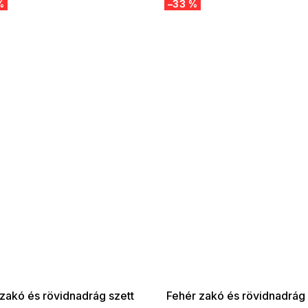
%
–33 %
 SALE -35% ?
SUMMER SALE -35% ?
:35:HUF:P:f!2026-
G_SUMMER35:35:HUF:P:f!2026-
:01,2026-08-10-
08-04-09:01,2026-08-10-
09:00
09:00
zakó és rövidnadrág szett
Fehér zakó és rövidnadrág 