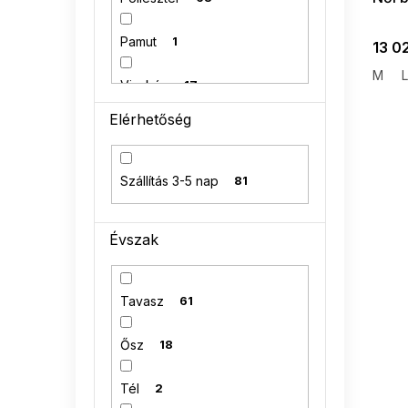
Pamut
1
13 0
M
L
Viszkóz
17
Elérhetőség
akril
0
Angóra
0
Szállítás 3-5 nap
81
95 % bavlna
0
Évszak
Tavasz
61
Ősz
18
Tél
2