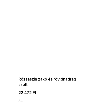
SUMMER SALE -35% ?
G_SUMMER35:35:HUF:P:f!2026-
08-04-09:01,2026-08-10-
09:00
Rózsaszín zakó és rövidnadrág
szett
22 472 Ft
XL