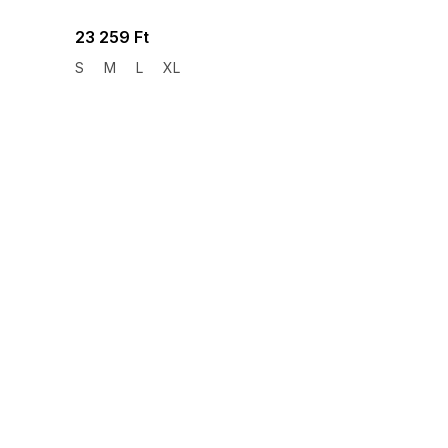
23 259 Ft
S
M
L
XL