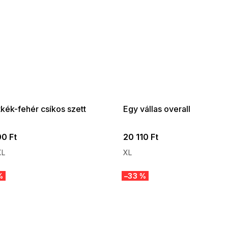
 SALE -35% ?
SUMMER SALE -35% ?
:35:HUF:P:f!2026-
G_SUMMER35:35:HUF:P:f!2026-
:01,2026-08-10-
08-04-09:01,2026-08-10-
09:00
09:00
kék-fehér csíkos szett
Egy vállas overall
00 Ft
20 110 Ft
XL
XL
%
–33 %