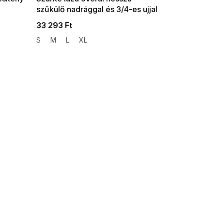
szűkülő nadrággal és 3/4-es ujjal
33 293 Ft
S
M
L
XL