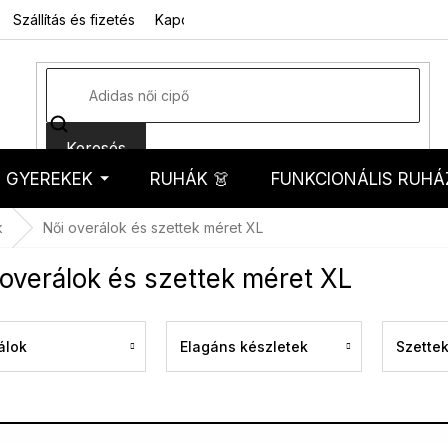
Szállítás és fizetés
Kapcsolat
Rólunk
Üzleti feltételek
Sz
Keresés
GYEREKEK
RUHÁK 👗
FUNKCIONÁLIS RUHÁ
kosár
k
Női overálok és szettek méret XL
 overálok és szettek méret XL
álok
Elagáns készletek
Szette