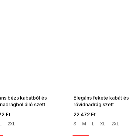
 SALE -35% ?
SUMMER SALE -35% ?
:35:HUF:P:f!2026-
G_SUMMER35:35:HUF:P:f!2026-
:01,2026-08-10-
08-04-09:01,2026-08-10-
09:00
09:00
áns bézs kabátból és
Elegáns fekete kabát és
nadrágból álló szett
rövidnadrág szett
72 Ft
22 472 Ft
L
2XL
S
M
L
XL
2XL