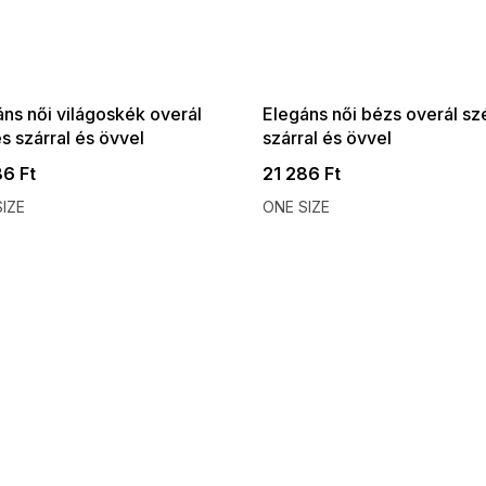
 SALE -35% ?
SUMMER SALE -35% ?
:35:HUF:P:f!2026-
G_SUMMER35:35:HUF:P:f!2026-
:01,2026-08-10-
08-04-09:01,2026-08-10-
09:00
09:00
ns női világoskék overál
Elegáns női bézs overál sz
s szárral és övvel
szárral és övvel
86 Ft
21 286 Ft
IZE
ONE SIZE