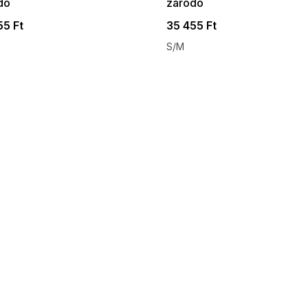
dó
záródó
55 Ft
35 455 Ft
S/M