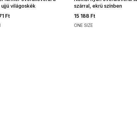
 ujjú világoskék
szárral, ekrü színben
71 Ft
15 188 Ft
M
ONE SIZE