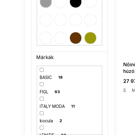
40
1
42
1
SUMMER
G_SUMMER35
08-04-09
Márkák
Nőinő
húzó
BASIC
18
27 9
S
FIGL
63
ITALY MODA
11
kocula
2