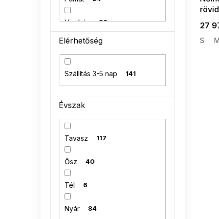
rövid
Viszkóz
28
27 9
Elérhetőség
S
95 % bavlna
1
Szállítás 3-5 nap
141
Évszak
Tavasz
117
Ősz
40
Tél
6
Nyár
84