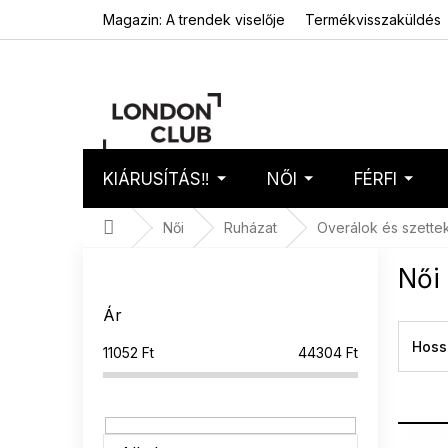
Ugrás
Magazin: A trendek viselője
Termékvisszaküldés
a
fő
tartalomhoz
KIÁRUSÍTÁS‼️
NŐI
FÉRFI
Kosár
Üres 
Kezdőlap
Női
Ruházat
Overálok és szette
O
Női
l
d
Ár
a
l
Hoss
11052
Ft
44304
Ft
s
ó
p
a