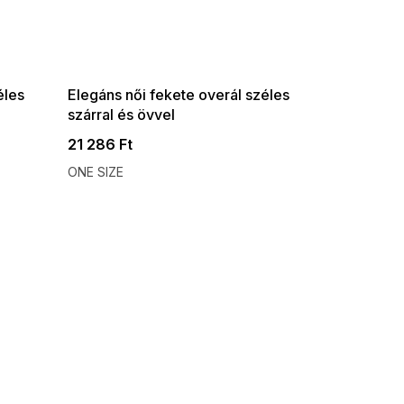
SUMMER SALE -35% ?
G_SUMMER35:35:HUF:P:f!2026-
08-04-09:01,2026-08-10-
09:00
éles
Elegáns női fekete overál széles
szárral és övvel
21 286 Ft
ONE SIZE