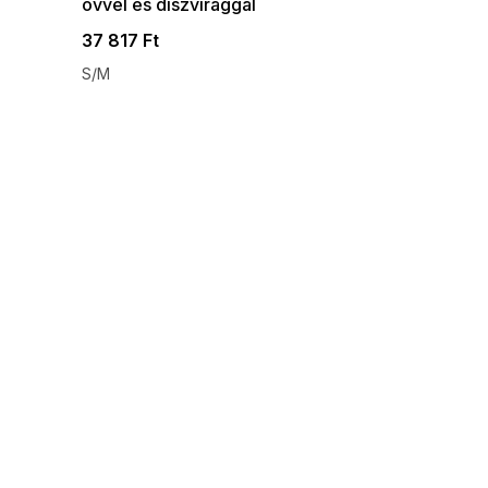
övvel és díszvirággal
37 817 Ft
S/M