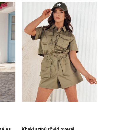
35% ?
SUMMER SALE -35% ?
P:f!2026-
G_SUMMER35:35:HUF:P:f!2026-
-08-10-
08-04-09:01,2026-08-10-
09:00
zéles
Khaki színű rövid overál