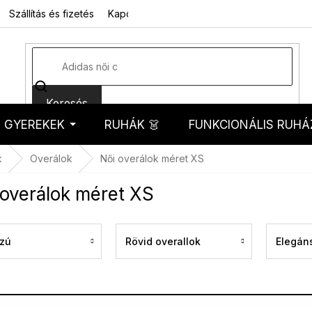
Szállítás és fizetés
Kapcsolat
Rólunk
Üzleti feltételek
Sz
Keresés
GYEREKEK
RUHÁK 👗
FUNKCIONÁLIS RUHÁ
kosár
k
Overálok
Női overálok méret XS
 overálok méret XS
zú
Rövid overallok
Elegán