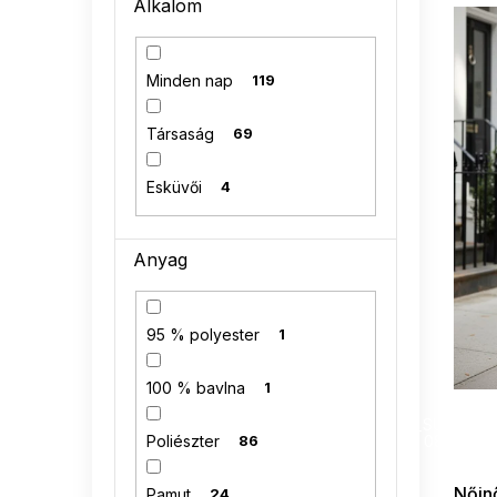
T
Alkalom
n
e
e
r
l
m
Minden nap
119
é
k
Társaság
69
e
k
Esküvői
4
l
i
s
Anyag
t
á
j
95 % polyester
1
a
100 % bavlna
1
SUMMER
G_SUMMER35
Poliészter
86
08-04-09
Nőinő
Pamut
24