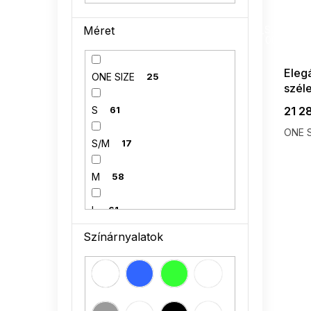
SUMMER
Méret
G_SUMMER35
08-04-09
Elegá
ONE SIZE
25
széle
21 2
S
61
ONE S
S/M
17
M
58
L
61
Színárnyalatok
L/XL
9
XL
54
36
3