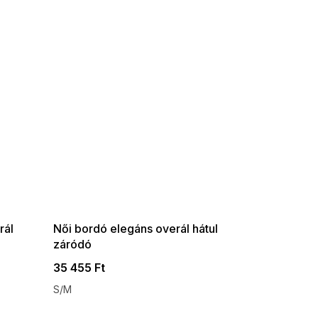
SUMMER SALE -35% ?
G_SUMMER35:35:HUF:P:f!2026-
08-04-09:01,2026-08-10-
09:00
rál
Női bordó elegáns overál hátul
záródó
35 455 Ft
S/M