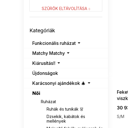
LENITIF
23
SZŰRŐK ELTÁVOLÍTÁSA
NUMOCO
3
Kategóriák
RELEVANCE
4
Kategóriák
átugrása
RUE PARIS
9
Funkcionális ruházat
Matchy Matchy
VENATON
8
Kiárusítás‼️
SUMMER
Újdonságok
G_SUMMER35
08-04-09
Karácsonyi ajándékok 🎄
Feket
Női
visz
Ruházat
30 9
Ruhák és tunikák 👗
Dzsekik, kabátok és
S/M
mellények