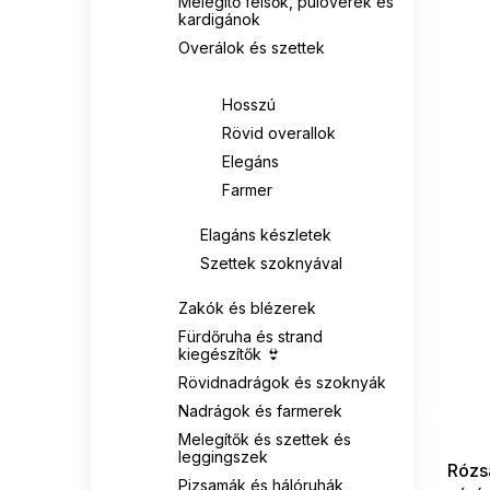
Melegítő felsők, pulóverek és
kardigánok
Overálok és szettek
Overálok
Hosszú
Rövid overallok
Elegáns
Farmer
Elagáns készletek
Szettek szoknyával
Zakók és blézerek
Fürdőruha és strand
kiegészítők 👙
Rövidnadrágok és szoknyák
SUMMER
G_SUMMER35
Nadrágok és farmerek
08-04-09
Melegítők és szettek és
leggingszek
Rózsa
Pizsamák és hálóruhák,