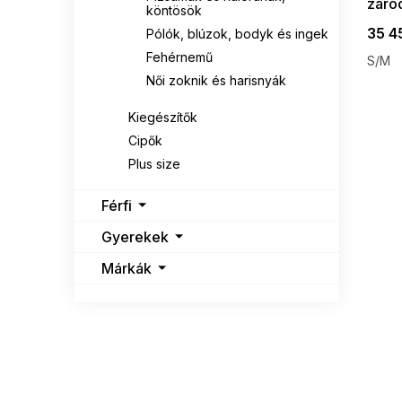
záró
köntösök
35 4
Pólók, blúzok, bodyk és ingek
Fehérnemű
S/M
Női zoknik és harisnyák
Kiegészítők
Cipők
Plus size
Férfi
Gyerekek
Márkák