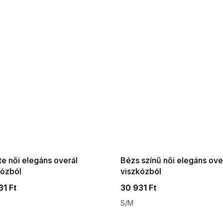
 SALE -35% ?
SUMMER SALE -35% ?
:35:HUF:P:f!2026-
G_SUMMER35:35:HUF:P:f!2026-
:01,2026-08-10-
08-04-09:01,2026-08-10-
09:00
09:00
e női elegáns overál
Bézs színű női elegáns ove
kózból
viszkózból
31 Ft
30 931 Ft
S/M