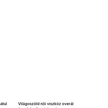
SUMMER SALE -35% ?
G_SUMMER35:35:HUF:P:f!2026-
08-04-09:01,2026-08-10-
09:00
átul
Világoszöld női viszkóz overál