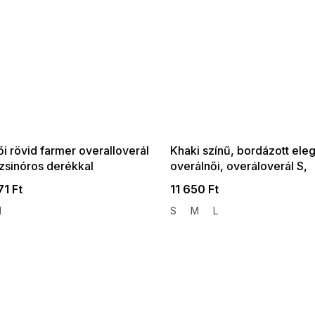
 SALE -35% ?
SUMMER SALE -35% ?
:35:HUF:P:f!2026-
G_SUMMER35:35:HUF:P:f!2026-
:01,2026-08-10-
08-04-09:01,2026-08-10-
09:00
09:00
i rövid farmer overalloverál
Khaki színű, bordázott ele
zsinóros derékkal
overálnői, overáloverál S,
nyakkivágásszabásem
71 Ft
11 650 Ft
M
S
M
L