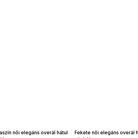
 SALE -35% ?
SUMMER SALE -35% ?
:35:HUF:P:f!2026-
G_SUMMER35:35:HUF:P:f!2026-
:01,2026-08-10-
08-04-09:01,2026-08-10-
09:00
09:00
szín női elegáns overál hátul
Fekete női elegáns overál h