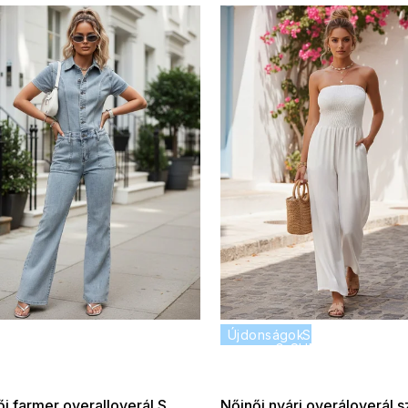
 SALE -35% ?
Újdonságok
SUMMER SALE -
:35:HUF:P:f!2026-
G_SUMMER35:35:HUF:
:01,2026-08-10-
08-04-09:01,2026
09:00
09:00
i farmer overalloverál S
Nőinői nyári overáloverál s