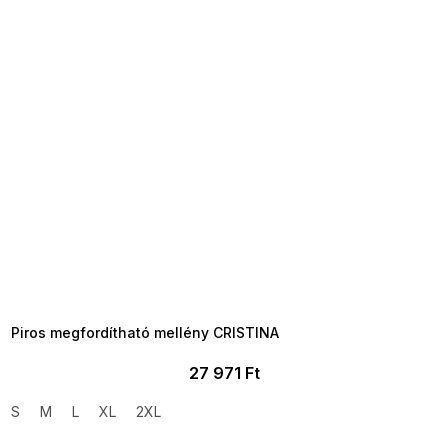
SUMMER SALE -35% ?
MMER35:35:HUF:P:f!2026-
8-04-09:01,2026-08-10-
09:00
Piros megfordítható mellény CRISTINA
27 971 Ft
S
M
L
XL
2XL