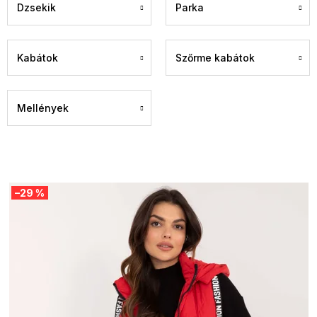
Dzsekik
Parka
Kabátok
Szőrme kabátok
Mellények
T
–29 %
e
r
m
é
k
e
k
l