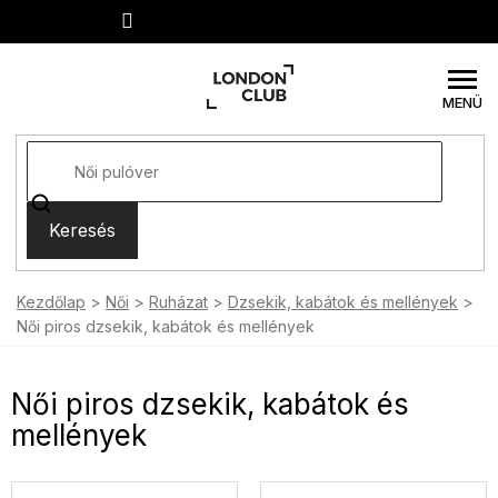
Ugrás
a
fő
tartalomhoz
Keresés
Kezdőlap
Női
Ruházat
Dzsekik, kabátok és mellények
Női piros dzsekik, kabátok és mellények
Női piros dzsekik, kabátok és
mellények