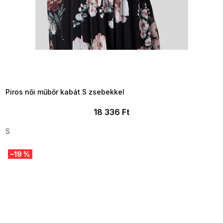
SUMMER SALE -35% ?
MMER35:35:HUF:P:f!2026-
8-04-09:01,2026-08-10-
09:00
Piros női műbőr kabát S zsebekkel
18 336 Ft
S
–19 %