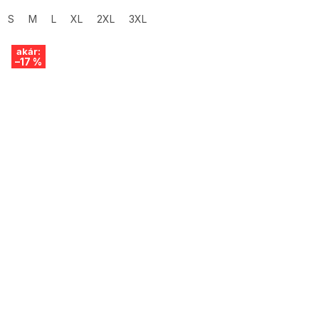
S
M
L
XL
2XL
3XL
akár:
–17 %