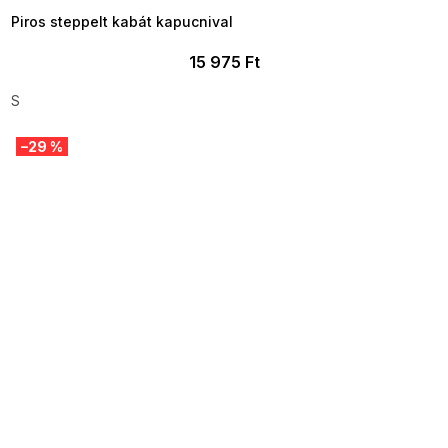
Piros steppelt kabát kapucnival
15 975 Ft
S
–29 %