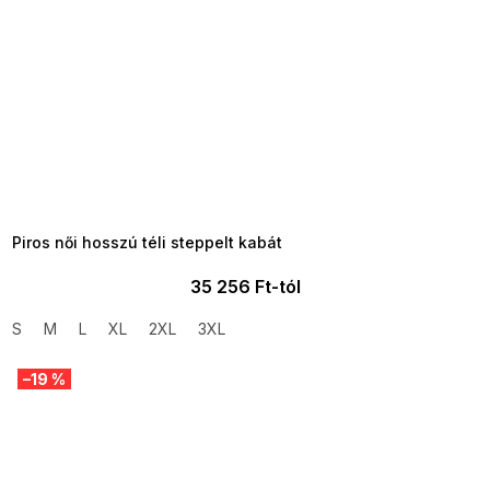
SUMMER SALE -35% ?
MMER35:35:HUF:P:f!2026-
8-04-09:01,2026-08-10-
09:00
Piros női hosszú téli steppelt kabát
35 256 Ft-tól
S
M
L
XL
2XL
3XL
–19 %