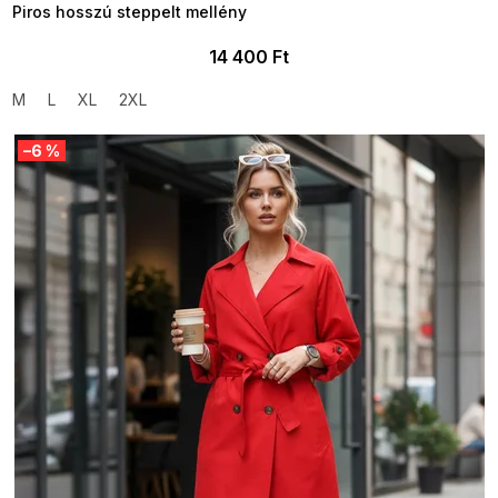
Piros hosszú steppelt mellény
14 400 Ft
M
L
XL
2XL
–6 %