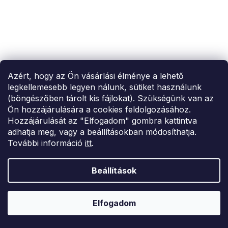
Azért, hogy az Ön vásárlási élménye a lehető
legkellemesebb legyen nálunk, sütiket használunk
(böngészőben tárolt kis fájlokat). Szükségünk van az
Ön hozzájárulására a cookies feldolgozásához.
Hozzájárulását az "Elfogadom" gombra kattintva
adhatja meg, vagy a beállításokban módosíthatja.
További információ
itt
.
SUMMER SALE -35% ?
MMER35:35:HUF:P:f!2026-
8-04-09:01,2026-08-10-
Beállítások
09:00
Piros női kabát kapucnival
Elfogadom
17 749 Ft