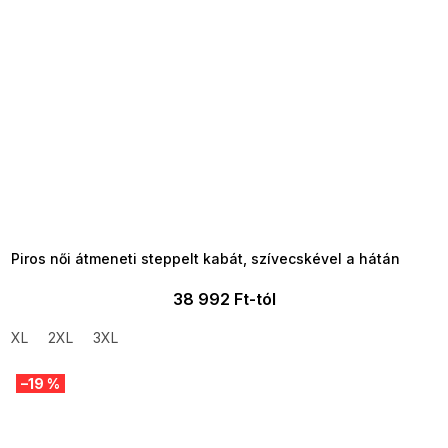
SUMMER SALE -35% ?
MMER35:35:HUF:P:f!2026-
8-04-09:01,2026-08-10-
09:00
Piros női átmeneti steppelt kabát, szívecskével a hátán
38 992 Ft-tól
XL
2XL
3XL
–19 %