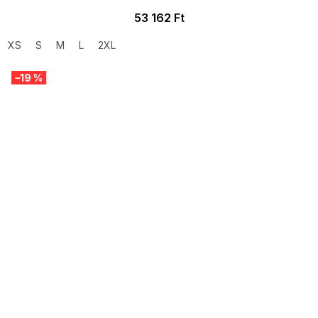
53 162 Ft
XS
S
M
L
2XL
–19 %