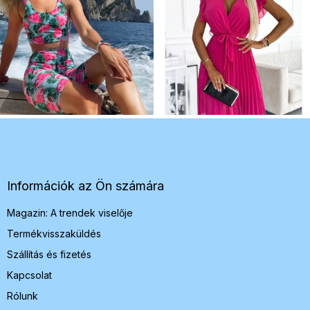
L
á
b
l
é
Információk az Ön számára
c
Magazin: A trendek viselője
Termékvisszaküldés
Szállítás és fizetés
Kapcsolat
Rólunk