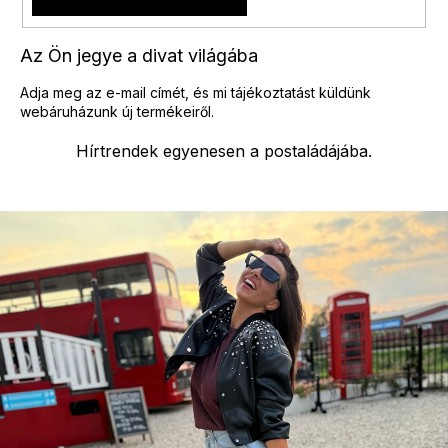
e
l
e
Az Ön jegye a divat világába
m
e
Adja meg az e-mail címét, és mi tájékoztatást küldünk
i
webáruházunk új termékeiről.
Hírtrendek egyenesen a postaládájába.