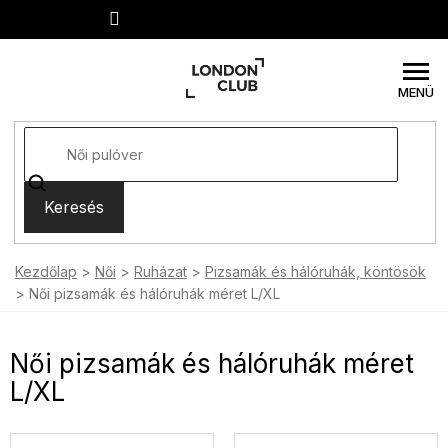
Ugrás
a
fő
tartalomhoz
Keresés
Kezdőlap
Női
Ruházat
Pizsamák és hálóruhák, köntösök
Női pizsamák és hálóruhák méret L/XL
Női pizsamák és hálóruhák méret
L/XL