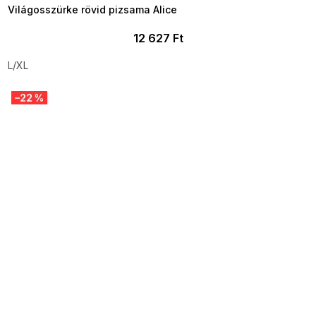
Világosszürke rövid pizsama Alice
12 627 Ft
L/XL
–22 %