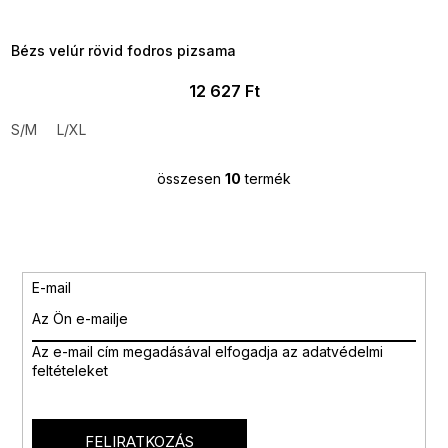
8-04-09:01,2026-08-10-
09:00
Bézs velúr rövid fodros pizsama
12 627 Ft
S/M
L/XL
összesen
10
termék
L
i
s
t
a
i
E-mail
r
á
n
Az e-mail cím megadásával
elfogadja az adatvédelmi
y
feltételeket
í
t
á
s
FELIRATKOZÁS