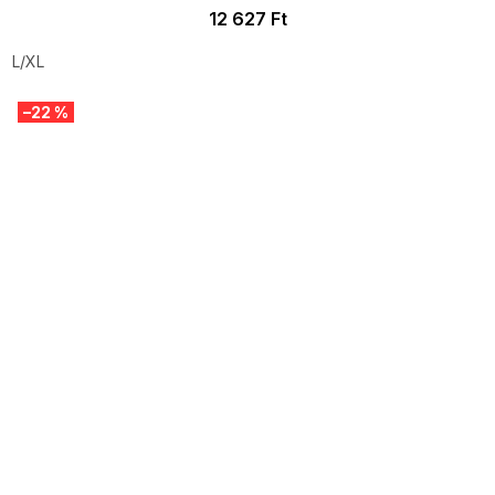
12 627 Ft
L/XL
–22 %