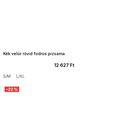
SUMMER SALE -35% ?
MMER35:35:HUF:P:f!2026-
8-04-09:01,2026-08-10-
09:00
Kék velúr rövid fodros pizsama
12 627 Ft
S/M
L/XL
–22 %