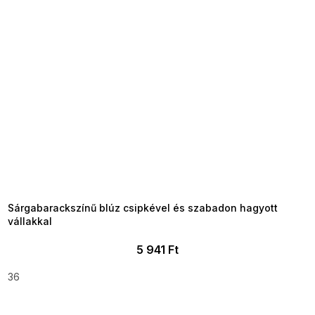
SUMMER SALE -35% ?
MMER35:35:HUF:P:f!2026-
8-04-09:01,2026-08-10-
09:00
Sárgabarackszínű blúz csipkével és szabadon hagyott
vállakkal
5 941 Ft
36