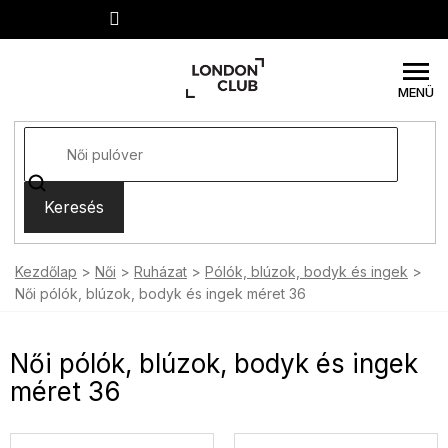
Ugrás
a
fő
tartalomhoz
Keresés
Kezdőlap
Női
Ruházat
Pólók, blúzok, bodyk és ingek
Női pólók, blúzok, bodyk és ingek méret 36
Női pólók, blúzok, bodyk és ingek
méret 36