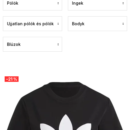
Pólók
Ingek
Ujjatlan pólók és pólók
Bodyk
Blúzok
T
–21 %
e
r
m
é
k
e
k
l