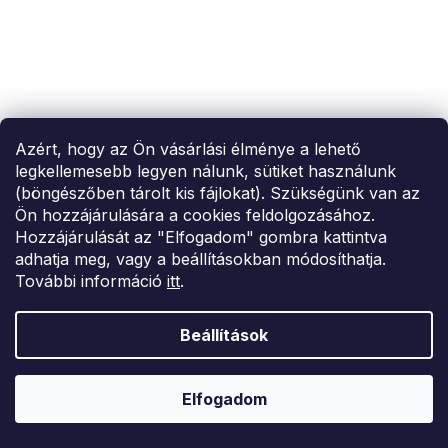
Azért, hogy az Ön vásárlási élménye a lehető
legkellemesebb legyen nálunk, sütiket használunk
(böngészőben tárolt kis fájlokat). Szükségünk van az
Ön hozzájárulására a cookies feldolgozásához.
Hozzájárulását az "Elfogadom" gombra kattintva
adhatja meg, vagy a beállításokban módosíthatja.
További információ
itt
.
SUMMER SALE -35% ?
Beállítások
MMER35:35:HUF:P:f!2026-
8-04-09:01,2026-08-10-
09:00
Sötét rózsaszín blúz csipkével
Elfogadom
5 941 Ft