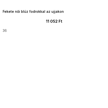
8-04-09:01,2026-08-10-
09:00
Fekete női blúz fodrokkal az ujjakon
11 052 Ft
36