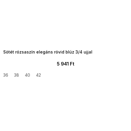
SUMMER SALE -35% ?
MMER35:35:HUF:P:f!2026-
8-04-09:01,2026-08-10-
09:00
Sötét rózsaszín elegáns rövid blúz 3/4 ujjal
5 941 Ft
36
38
40
42