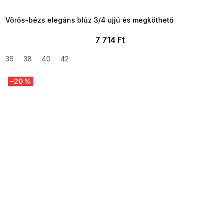
09:00
Vörös-bézs elegáns blúz 3/4 ujjú és megköthető
7 714 Ft
36
38
40
42
–20 %