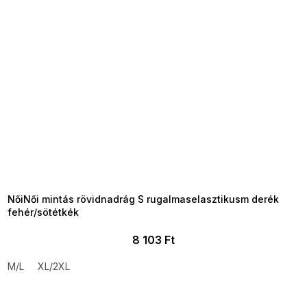
SUMMER SALE -35% ?
MMER35:35:HUF:P:f!2026-
8-04-09:01,2026-08-10-
09:00
NőiNői mintás rövidnadrág S rugalmaselasztikusm derék
fehér/sötétkék
8 103 Ft
M/L
XL/2XL