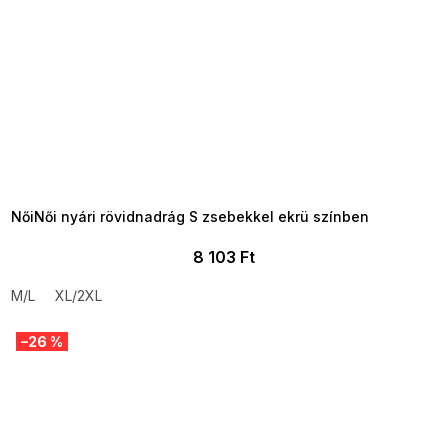
SUMMER SALE -35% ?
MMER35:35:HUF:P:f!2026-
8-04-09:01,2026-08-10-
09:00
NőiNői nyári rövidnadrág S zsebekkel ekrü színben
8 103 Ft
M/L
XL/2XL
–26 %