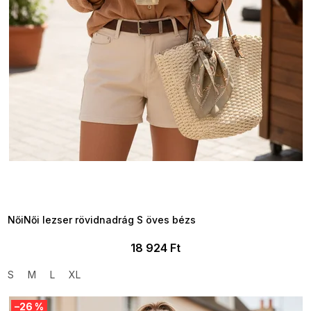
SUMMER SALE -35% ?
MMER35:35:HUF:P:f!2026-
8-04-09:01,2026-08-10-
09:00
NőiNői lezser rövidnadrág S öves bézs
18 924 Ft
S
M
L
XL
–26 %