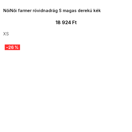
09:00
NőiNői farmer rövidnadrág S magas derekú kék
18 924 Ft
XS
–26 %