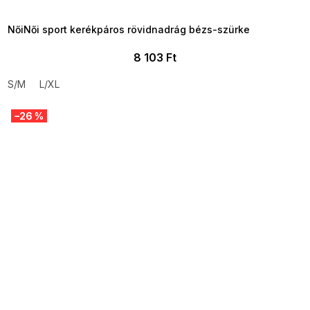
09:00
NőiNői sport kerékpáros rövidnadrág bézs-szürke
8 103 Ft
S/M
L/XL
–26 %