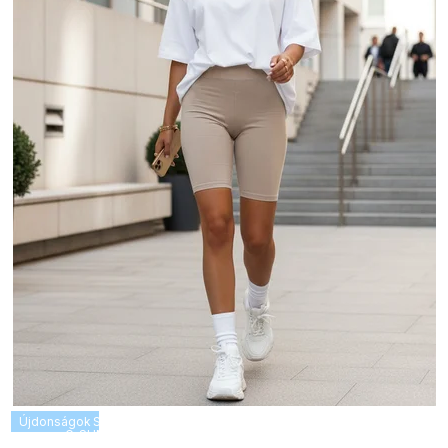
Újdonságok
SUMMER SALE -35% ?
G_SUMMER35:35:HUF:P:f!2026-
08-04-09:01,2026-08-10-