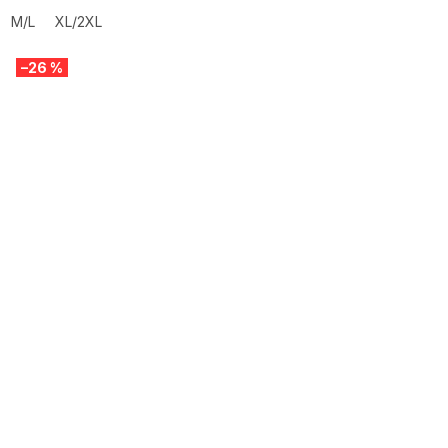
M/L
XL/2XL
–26 %