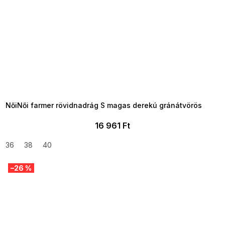
SUMMER SALE -35% ?
MMER35:35:HUF:P:f!2026-
8-04-09:01,2026-08-10-
09:00
NőiNői farmer rövidnadrág S magas derekú gránátvörös
16 961 Ft
36
38
40
–26 %