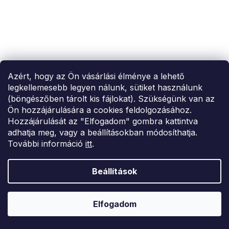
Azért, hogy az Ön vásárlási élménye a lehető
legkellemesebb legyen nálunk, sütiket használunk
SUMMER SALE -35% ?
(böngészőben tárolt kis fájlokat). Szükségünk van az
MMER35:35:HUF:P:f!2026-
8-04-09:01,2026-08-10-
Ön hozzájárulására a cookies feldolgozásához.
09:00
Hozzájárulását az "Elfogadom" gombra kattintva
NőiNői szürke farmer rövidnadrág
adhatja meg, vagy a beállításokban módosíthatja.
További információ
itt
.
22 472 Ft
42
Beállítások
–26 %
Elfogadom