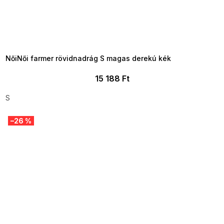
SUMMER SALE -35% ?
MMER35:35:HUF:P:f!2026-
8-04-09:01,2026-08-10-
09:00
NőiNői farmer rövidnadrág S magas derekú kék
15 188 Ft
S
–26 %