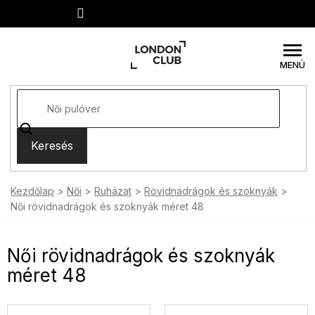
Ugrás
a
fő
tartalomhoz
Keresés
Kezdőlap
Női
Ruházat
Rövidnadrágok és szoknyák
Női rövidnadrágok és szoknyák méret 48
Női rövidnadrágok és szoknyák
méret 48