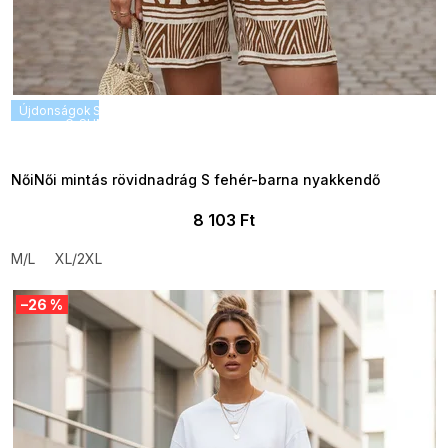
Újdonságok
SUMMER SALE -35% ?
G_SUMMER35:35:HUF:P:f!2026-
08-04-09:01,2026-08-10-
09:00
NőiNői mintás rövidnadrág S fehér-barna nyakkendő
8 103 Ft
M/L
XL/2XL
–26 %