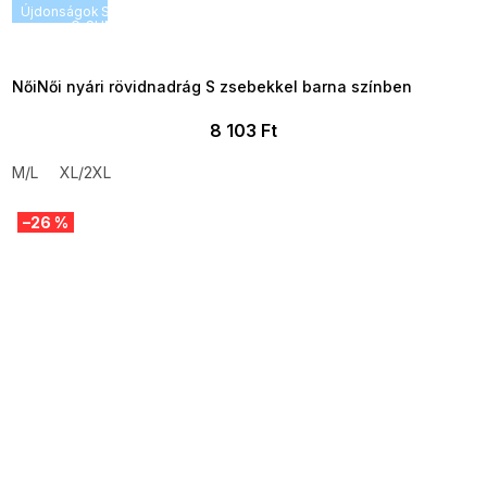
Újdonságok
SUMMER SALE -35% ?
G_SUMMER35:35:HUF:P:f!2026-
08-04-09:01,2026-08-10-
09:00
NőiNői nyári rövidnadrág S zsebekkel barna színben
8 103 Ft
M/L
XL/2XL
–26 %