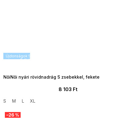
Újdonságok
SUMMER SALE -35% ?
G_SUMMER35:35:HUF:P:f!2026-
08-04-09:01,2026-08-10-
09:00
NőiNői nyári rövidnadrág S zsebekkel, fekete
8 103 Ft
S
M
L
XL
–26 %