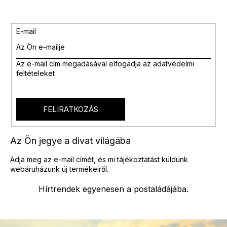
t
a
i
E-mail
r
á
n
Az e-mail cím megadásával
elfogadja az adatvédelmi
y
feltételeket
í
t
á
s
FELIRATKOZÁS
e
l
e
Az Ön jegye a divat világába
m
e
Adja meg az e-mail címét, és mi tájékoztatást küldünk
i
webáruházunk új termékeiről.
Hírtrendek egyenesen a postaládájába.