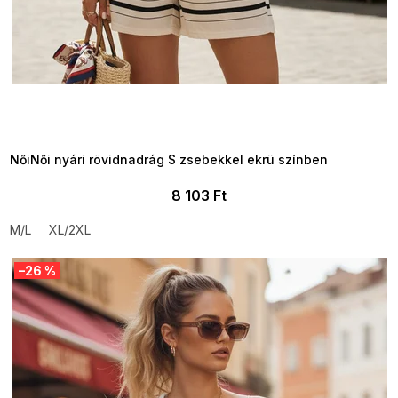
SUMMER SALE -35% ?
MMER35:35:HUF:P:f!2026-
8-04-09:01,2026-08-10-
09:00
NőiNői nyári rövidnadrág S zsebekkel ekrü színben
8 103 Ft
M/L
XL/2XL
–26 %