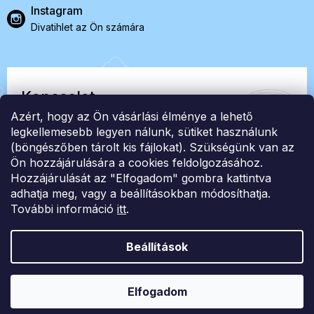
Instagram
Divatihlet az Ön számára
Kapcsolat
Azért, hogy az Ön vásárlási élménye a lehető
EasyStock s.r.o.
legkellemesebb legyen nálunk, sütiket használunk
(böngészőben tárolt kis fájlokat). Szükségünk van az
Ön hozzájárulására a cookies feldolgozásához.
ID: 07727402, Adószám: CZ07727402
Hozzájárulását az "Elfogadom" gombra kattintva
info@londonclub.hu
adhatja meg, vagy a beállításokban módosíthatja.
További információ
itt
.
Beállítások
Shoptet Premium készítette
Elfogadom
Copyright 2026
London Club
. Minden jog fenntartva.