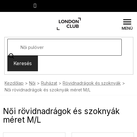
Ugrás
a
fő
tartalomhoz
Keresés
Kezdőlap
Női
Ruházat
Rövidnadrágok és szoknyák
Női rövidnadrágok és szoknyák méret M/L
Női rövidnadrágok és szoknyák
méret M/L