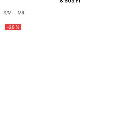
8 603 Ft
S/M
M/L
–26 %