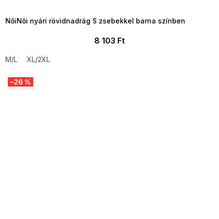
09:00
NőiNői nyári rövidnadrág S zsebekkel barna színben
8 103 Ft
M/L
XL/2XL
–26 %