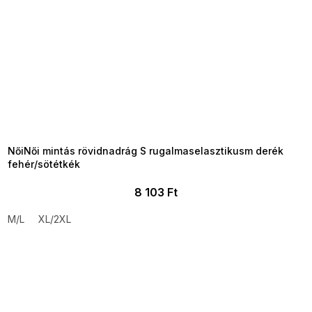
SUMMER SALE -35% ?
MMER35:35:HUF:P:f!2026-
8-04-09:01,2026-08-10-
09:00
NőiNői mintás rövidnadrág S rugalmaselasztikusm derék
fehér/sötétkék
8 103 Ft
M/L
XL/2XL