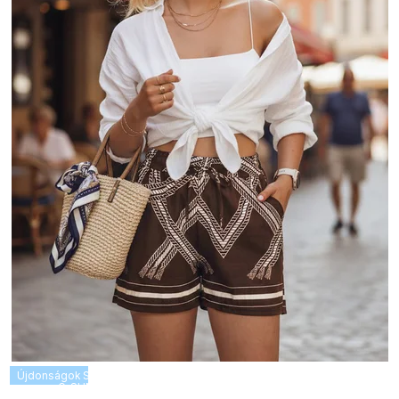
Újdonságok
SUMMER SALE -35% ?
G_SUMMER35:35:HUF:P:f!2026-
08-04-09:01,2026-08-10-