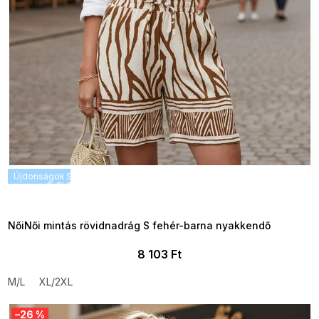
Újdonságok
SUMMER SALE -35% ?
G_SUMMER35:35:HUF:P:f!2026-
08-04-09:01,2026-08-10-
09:00
NőiNői mintás rövidnadrág S fehér-barna nyakkendő
8 103 Ft
M/L
XL/2XL
–26 %