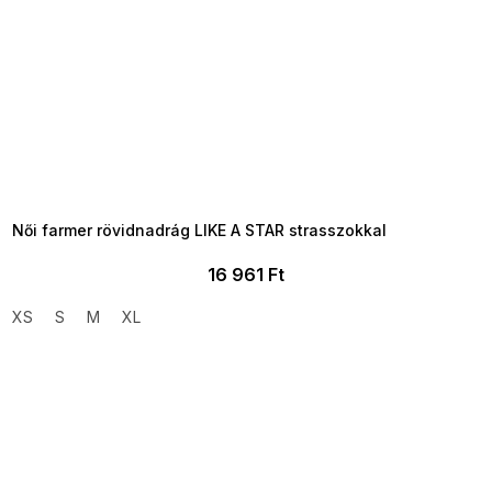
SUMMER SALE -35% ?
MMER35:35:HUF:P:f!2026-
8-04-09:01,2026-08-10-
09:00
Női farmer rövidnadrág LIKE A STAR strasszokkal
16 961 Ft
XS
S
M
XL