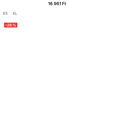
16 961 Ft
XS
XL
–26 %