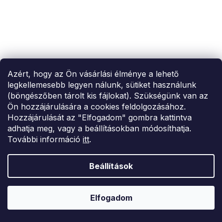
Azért, hogy az Ön vásárlási élménye a lehető
legkellemesebb legyen nálunk, sütiket használunk
(böngészőben tárolt kis fájlokat). Szükségünk van az
Ön hozzájárulására a cookies feldolgozásához.
SUMMER SALE -35% ?
MMER35:35:HUF:P:f!2026-
Hozzájárulását az "Elfogadom" gombra kattintva
8-04-09:01,2026-08-10-
09:00
adhatja meg, vagy a beállításokban módosíthatja.
További információ
itt
.
Szürke női farmer rövidnadrág SHORT LIFE
18 924 Ft
Beállítások
XS
Elfogadom
–26 %