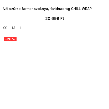
09:00
Női szürke farmer szoknya/rövidnadrág CHILL WRAP
20 698 Ft
XS
M
L
–26 %