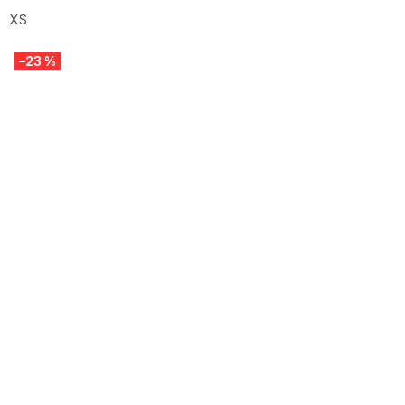
XS
–23 %