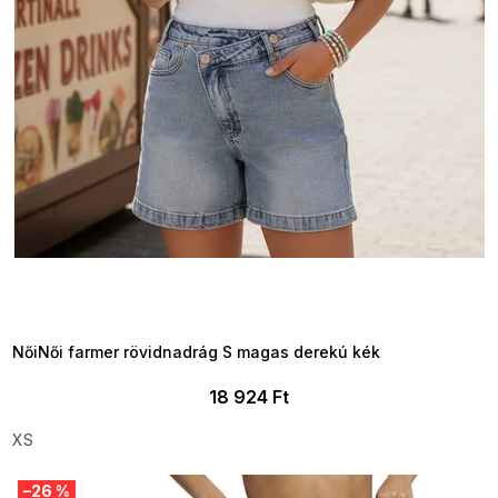
SUMMER SALE -35% ?
MMER35:35:HUF:P:f!2026-
8-04-09:01,2026-08-10-
09:00
NőiNői farmer rövidnadrág S magas derekú kék
18 924 Ft
XS
–26 %