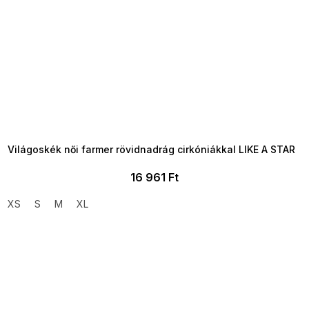
SUMMER SALE -35% ?
MMER35:35:HUF:P:f!2026-
8-04-09:01,2026-08-10-
09:00
Világoskék női farmer rövidnadrág cirkóniákkal LIKE A STAR
16 961 Ft
XS
S
M
XL