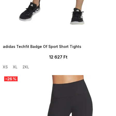
SUMMER SALE -35% ?
MMER35:35:HUF:P:f!2026-
8-04-09:01,2026-08-10-
09:00
adidas Techfit Badge Of Sport Short Tights
12 627 Ft
XS
XL
2XL
–26 %