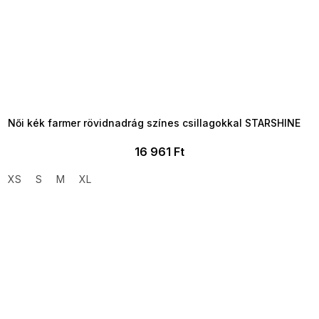
SUMMER SALE -35% ?
MMER35:35:HUF:P:f!2026-
8-04-09:01,2026-08-10-
09:00
Női kék farmer rövidnadrág színes csillagokkal STARSHINE
16 961 Ft
XS
S
M
XL