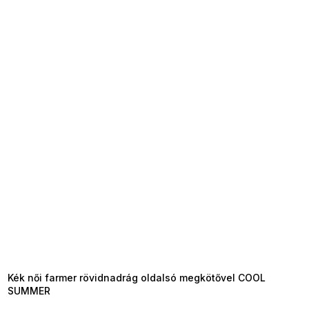
SUMMER SALE -35% ?
MMER35:35:HUF:P:f!2026-
8-04-09:01,2026-08-10-
09:00
Kék női farmer rövidnadrág oldalsó megkötővel COOL
SUMMER