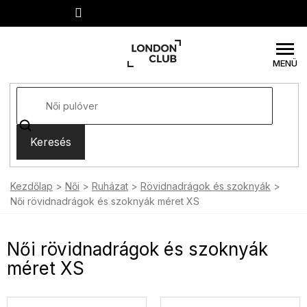
Ugrás
a
fő
tartalomhoz
Keresés
Kezdőlap
Női
Ruházat
Rövidnadrágok és szoknyák
Női rövidnadrágok és szoknyák méret XS
Női rövidnadrágok és szoknyák
méret XS