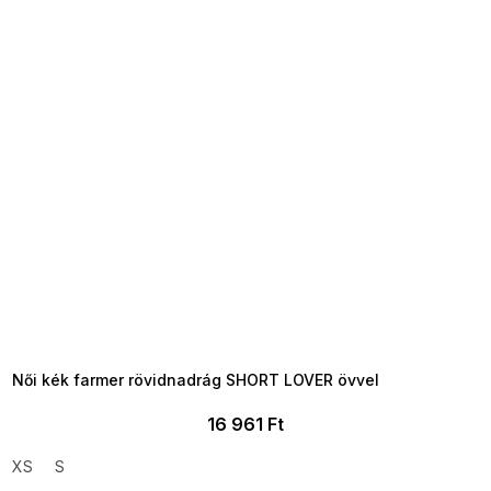
SUMMER SALE -35% ?
MMER35:35:HUF:P:f!2026-
8-04-09:01,2026-08-10-
09:00
Női kék farmer rövidnadrág SHORT LOVER övvel
16 961 Ft
XS
S