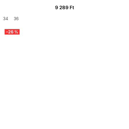
9 289 Ft
34
36
–26 %