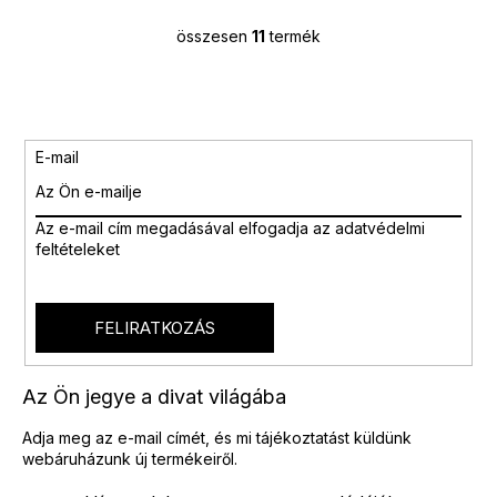
összesen
11
termék
L
i
s
t
a
i
E-mail
r
á
n
Az e-mail cím megadásával
elfogadja az adatvédelmi
y
feltételeket
í
t
á
s
FELIRATKOZÁS
e
l
e
Az Ön jegye a divat világába
m
e
Adja meg az e-mail címét, és mi tájékoztatást küldünk
i
webáruházunk új termékeiről.