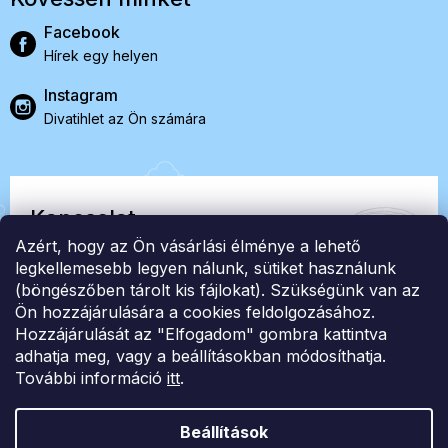
Facebook
Hírek egy helyen
Instagram
Divatihlet az Ön számára
Kapcsolat
Azért, hogy az Ön vásárlási élménye a lehető
EasyStock s.r.o.
legkellemesebb legyen nálunk, sütiket használunk
(böngészőben tárolt kis fájlokat). Szükségünk van az
Ön hozzájárulására a cookies feldolgozásához.
ID: 07727402, Adószám: CZ07727402
Hozzájárulását az "Elfogadom" gombra kattintva
info@londonclub.hu
adhatja meg, vagy a beállításokban módosíthatja.
További információ
itt
.
Beállítások