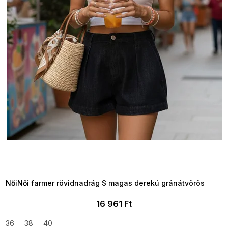
a
SUMMER SALE -35% ?
MMER35:35:HUF:P:f!2026-
8-04-09:01,2026-08-10-
09:00
NőiNői farmer rövidnadrág S magas derekú gránátvörös
16 961 Ft
36
38
40