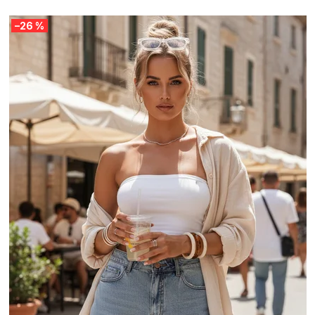
–26 %