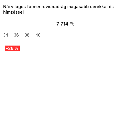
Női világos farmer rövidnadrág magasabb derékkal és
hímzéssel
7 714 Ft
34
36
38
40
–26 %