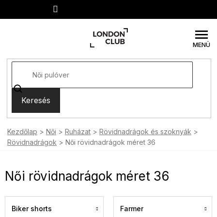
Ugrás
a
fő
tartalomhoz
Keresés
Kezdőlap
Női
Ruházat
Rövidnadrágok és szoknyák
Rövidnadrágok
Női rövidnadrágok méret 36
Női rövidnadrágok méret 36
Biker shorts
Farmer