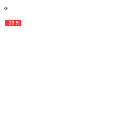
36
–26 %