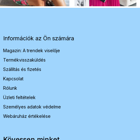
L
á
b
l
é
Információk az Ön számára
c
Magazin: A trendek viselője
Termékvisszaküldés
Szállítás és fizetés
Kapcsolat
Rólunk
Üzleti feltételek
Személyes adatok védelme
Webáruház értékelése
Kövessen minket