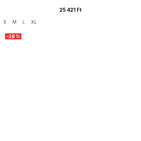
25 421 Ft
S
M
L
XL
–28 %