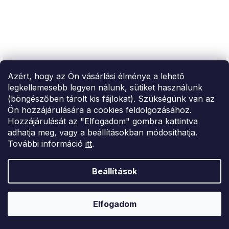
SUMMER SALE -35% ?
MMER35:35:HUF:P:f!2026-
Azért, hogy az Ön vásárlási élménye a lehető
8-04-09:01,2026-08-10-
09:00
legkellemesebb legyen nálunk, sütiket használunk
(böngészőben tárolt kis fájlokat). Szükségünk van az
Bézs ruha LOLLA
Ön hozzájárulására a cookies feldolgozásához.
18 336 Ft
Hozzájárulását az "Elfogadom" gombra kattintva
adhatja meg, vagy a beállításokban módosíthatja.
S
L
XL
További információ
itt
.
–28 %
Beállítások
Elfogadom