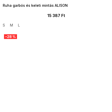
Ruha garbós és keleti mintás ALISON
15 387 Ft
S
M
L
–28 %