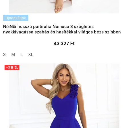
Újdonságok
NőiNői hosszú partiruha Numoco S szögletes
nyakkivágássalszabás és hasítékkal világos bézs színben
43 327 Ft
S
M
L
XL
–28 %