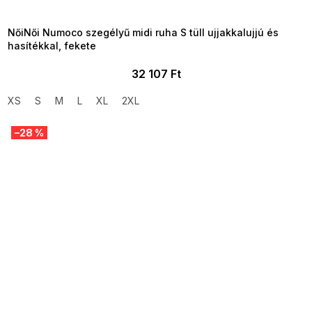
08-04-09:01,2026-08-10-
09:00
NőiNői Numoco szegélyű midi ruha S tüll ujjakkalujjú és
hasítékkal, fekete
32 107 Ft
XS
S
M
L
XL
2XL
–28 %