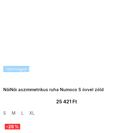
Újdonságok
SUMMER SALE -35% ?
G_SUMMER35:35:HUF:P:f!2026-
08-04-09:01,2026-08-10-
09:00
NőiNői aszimmetrikus ruha Numoco S övvel zöld
25 421 Ft
S
M
L
XL
–28 %