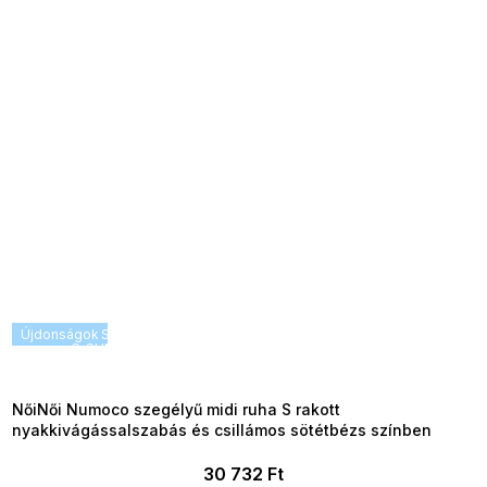
Újdonságok
SUMMER SALE -35% ?
G_SUMMER35:35:HUF:P:f!2026-
08-04-09:01,2026-08-10-
09:00
NőiNői Numoco szegélyű midi ruha S rakott
nyakkivágássalszabás és csillámos sötétbézs színben
30 732 Ft