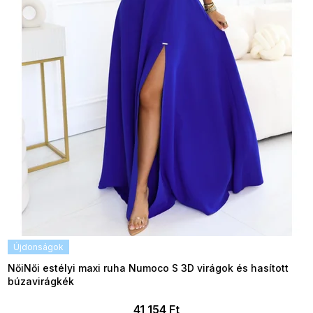
Újdonságok
NőiNői estélyi maxi ruha Numoco S 3D virágok és hasított
búzavirágkék
41 154 Ft