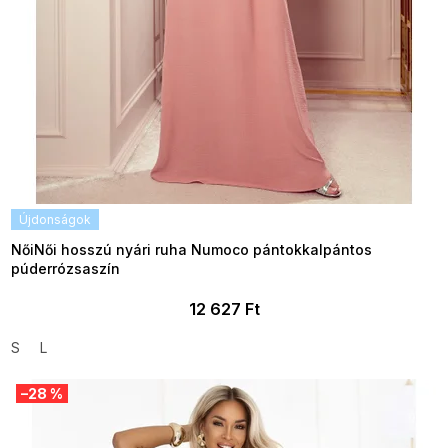
Újdonságok
NőiNői hosszú nyári ruha Numoco pántokkalpántos
púderrózsaszín
12 627 Ft
S
L
–28 %