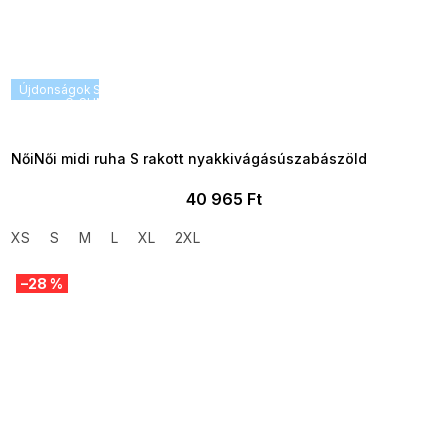
Újdonságok
SUMMER SALE -35% ?
G_SUMMER35:35:HUF:P:f!2026-
08-04-09:01,2026-08-10-
09:00
NőiNői midi ruha S rakott nyakkivágásúszabászöld
40 965 Ft
XS
S
M
L
XL
2XL
–28 %