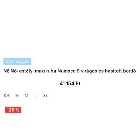
Újdonságok
NőiNői estélyi maxi ruha Numoco S virágos és hasított bordó
41 154 Ft
XS
S
M
L
XL
–28 %