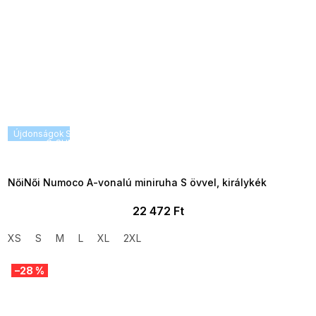
Újdonságok
SUMMER SALE -35% ?
G_SUMMER35:35:HUF:P:f!2026-
08-04-09:01,2026-08-10-
09:00
NőiNői Numoco A-vonalú miniruha S övvel, királykék
22 472 Ft
XS
S
M
L
XL
2XL
–28 %