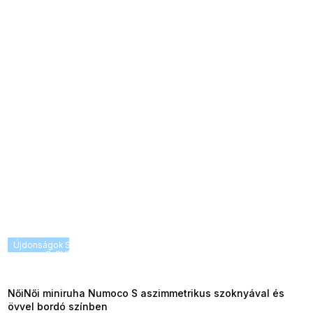
Újdonságok
SUMMER SALE -35% ?
G_SUMMER35:35:HUF:P:f!2026-
08-04-09:01,2026-08-10-
09:00
NőiNői miniruha Numoco S aszimmetrikus szoknyával és
övvel bordó színben