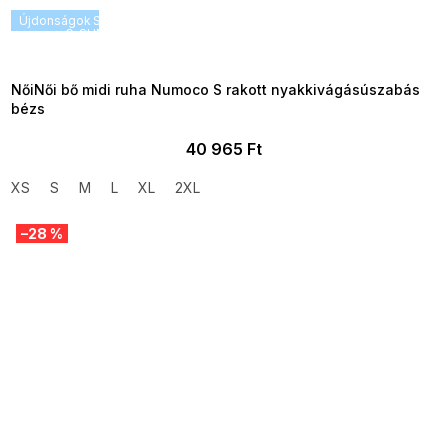
Újdonságok
SUMMER SALE -35% ?
G_SUMMER35:35:HUF:P:f!2026-
08-04-09:01,2026-08-10-
09:00
NőiNői bő midi ruha Numoco S rakott nyakkivágásúszabás
bézs
40 965 Ft
XS
S
M
L
XL
2XL
–28 %