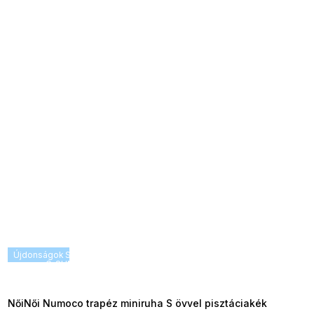
Újdonságok
SUMMER SALE -35% ?
G_SUMMER35:35:HUF:P:f!2026-
08-04-09:01,2026-08-10-
09:00
NőiNői Numoco trapéz miniruha S övvel pisztáciakék