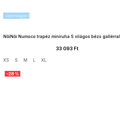
Újdonságok
SUMMER SALE -35% ?
G_SUMMER35:35:HUF:P:f!2026-
08-04-09:01,2026-08-10-
09:00
NőiNői Numoco trapéz miniruha S világos bézs gallérral
33 093 Ft
XS
S
M
L
XL
–28 %