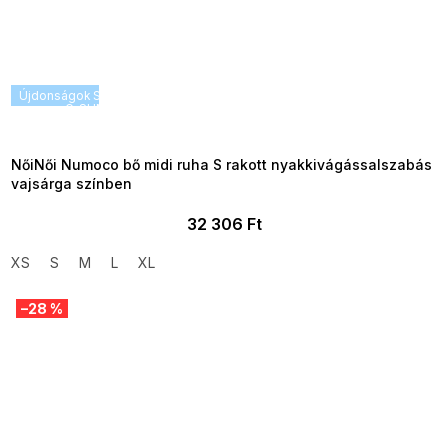
Újdonságok
SUMMER SALE -35% ?
G_SUMMER35:35:HUF:P:f!2026-
08-04-09:01,2026-08-10-
09:00
NőiNői Numoco bő midi ruha S rakott nyakkivágássalszabás
vajsárga színben
32 306 Ft
XS
S
M
L
XL
–28 %