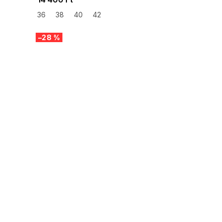
36
38
40
42
–28 %
SUMMER SALE -35% ?
G_SUMMER35:35:HUF:P:f!2026-