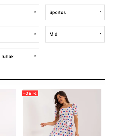
r
Sportos
Midi
 ruhák
–28 %