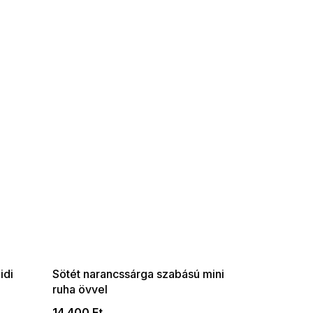
SUMMER SALE -35% ?
G_SUMMER35:35:HUF:P:f!2026-
08-04-09:01,2026-08-10-
09:00
idi
Sötét narancssárga szabású mini
ruha övvel
14 400 Ft