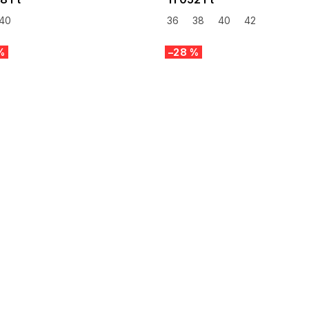
40
36
38
40
42
%
–28 %
 SALE -35% ?
SUMMER SALE -35% ?
:35:HUF:P:f!2026-
G_SUMMER35:35:HUF:P:f!2026-