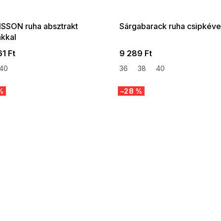
:01,2026-08-10-
08-04-09:01,2026-08-10-
09:00
09:00
SSON ruha absztrakt
Sárgabarack ruha csipkéve
ákkal
1 Ft
9 289 Ft
40
36
38
40
%
–28 %