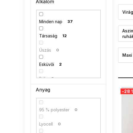
Alkalom
n
e
Virá
l
Minden nap
37
Aszi
Társaság
12
ruhá
Úszás
0
Maxi
Esküvői
2
Báli
0
T
Anyag
–28 
e
r
m
95 % polyester
0
é
k
Lyocell
0
e
k