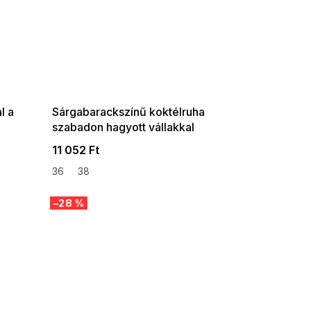
SUMMER SALE -35% ?
G_SUMMER35:35:HUF:P:f!2026-
08-04-09:01,2026-08-10-
09:00
l a
Sárgabarackszínű koktélruha
szabadon hagyott vállakkal
11 052 Ft
36
38
–28 %