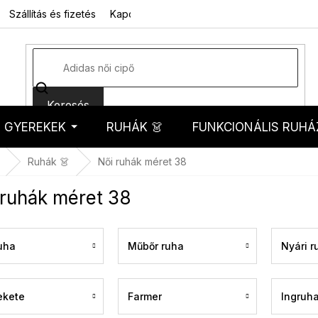
Szállítás és fizetés
Kapcsolat
Rólunk
Üzleti feltételek
Sz
Keresés
GYEREKEK
RUHÁK 👗
FUNKCIONÁLIS RUHÁ
kosár
Ruhák 👗
Női ruhák méret 38
 ruhák méret 38
ruha
Műbőr ruha
Nyári r
ekete
Farmer
Ingruh