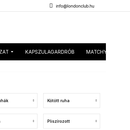
emélyes adatok védelme
Webáruház értékelése
info@londonclub.hu
ZAT
KAPSZULAGARDRÓB
MATCHY MATCHY
uhák
Kötött ruha
a
Pliszírozott