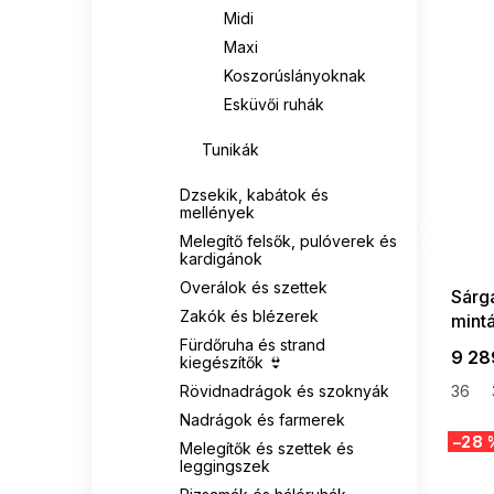
Midi
Maxi
Koszorúslányoknak
Esküvői ruhák
Tunikák
Dzsekik, kabátok és
SUMMER
mellények
G_SUMMER35
Melegítő felsők, pulóverek és
08-04-09
kardigánok
Overálok és szettek
Sárg
Zakók és blézerek
mint
Fürdőruha és strand
9 28
kiegészítők 👙
Rövidnadrágok és szoknyák
36
Nadrágok és farmerek
–28 
Melegítők és szettek és
leggingszek