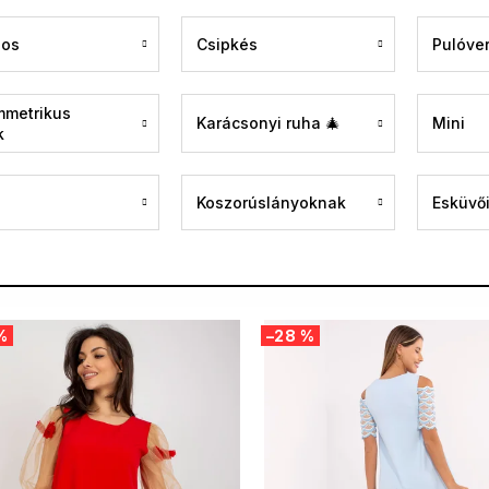
gos
Csipkés
Pulóve
mmetrikus
Karácsonyi ruha 🎄
Mini
k
Koszorúslányoknak
Esküvői
%
–28 %