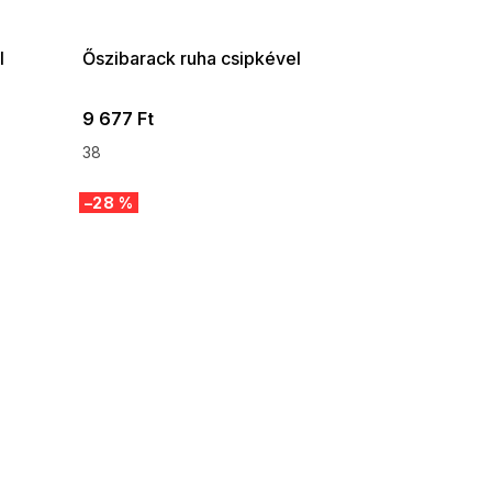
08-04-09:01,2026-08-10-
09:00
l
Őszibarack ruha csipkével
9 677 Ft
38
–28 %