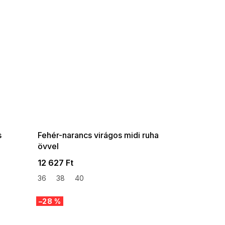
SUMMER SALE -35% ?
G_SUMMER35:35:HUF:P:f!2026-
08-04-09:01,2026-08-10-
09:00
s
Fehér-narancs virágos midi ruha
övvel
12 627 Ft
36
38
40
–28 %