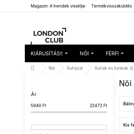
Ugrás
Magazin: A trendek viselője
Termékvisszaküldés
a
fő
tartalomhoz
KIÁRUSÍTÁS‼️
NŐI
FÉRFI
Kosár
Üres 
Kezdőlap
Női
Ruházat
Ruhák és tunikák 👗
O
Női
l
d
Ár
a
l
Báli
5940
Ft
22472
Ft
s
ó
p
Kis f
a