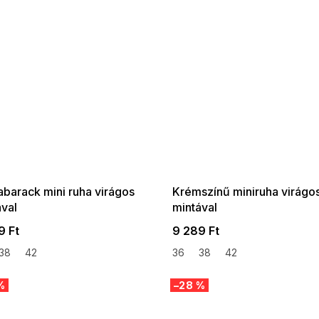
 SALE -35% ?
SUMMER SALE -35% ?
:35:HUF:P:f!2026-
G_SUMMER35:35:HUF:P:f!2026-
:01,2026-08-10-
08-04-09:01,2026-08-10-
09:00
09:00
abarack mini ruha virágos
Krémszínű miniruha virágo
ával
mintával
9 Ft
9 289 Ft
38
42
36
38
42
%
–28 %