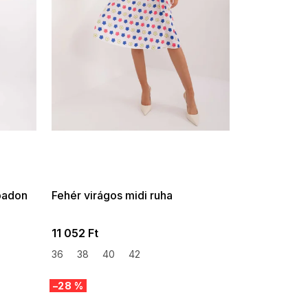
SUMMER SALE -35% ?
G_SUMMER35:35:HUF:P:f!2026-
08-04-09:01,2026-08-10-
09:00
badon
Fehér virágos midi ruha
11 052 Ft
36
38
40
42
–28 %