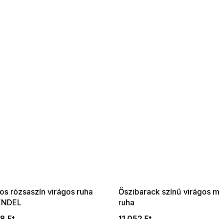
 SALE -35% ?
SUMMER SALE -35% ?
:35:HUF:P:f!2026-
G_SUMMER35:35:HUF:P:f!2026-
:01,2026-08-10-
08-04-09:01,2026-08-10-
09:00
09:00
os rózsaszín virágos ruha
Őszibarack színű virágos m
ENDEL
ruha
8 Ft
11 052 Ft