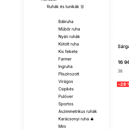
Ruhák és tunikák 👗
RELEVANCE
0
Ruhák 👗
RUE PARIS
0
Báliruha
SUMMER
G_SUMMER35
Műbőr ruha
08-04-09
SUBLEVEL
0
Nyári ruhák
Kötött ruha
Sárg
VENATON
0
Kis fekete
Farmer
16 96
VITON
0
Ingruha
38
Pliszírozott
Virágos
–28 
Csipkés
Pulóver
Sportos
Aszimmetrikus ruhák
Karácsonyi ruha 🎄
Mini