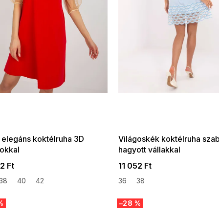
 SALE -35% ?
SUMMER SALE -35% ?
:35:HUF:P:f!2026-
G_SUMMER35:35:HUF:P:f!2026-
:01,2026-08-10-
08-04-09:01,2026-08-10-
09:00
09:00
s elegáns koktélruha 3D
Világoskék koktélruha sza
gokkal
hagyott vállakkal
2 Ft
11 052 Ft
38
40
42
36
38
%
–28 %