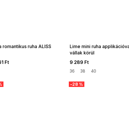
 SALE -35% ?
SUMMER SALE -35% ?
:35:HUF:P:f!2026-
G_SUMMER35:35:HUF:P:f!2026-
:01,2026-08-10-
08-04-09:01,2026-08-10-
09:00
09:00
a romantikus ruha ALISS
Lime mini ruha applikációva
vállak körül
1 Ft
9 289 Ft
36
38
40
%
–28 %