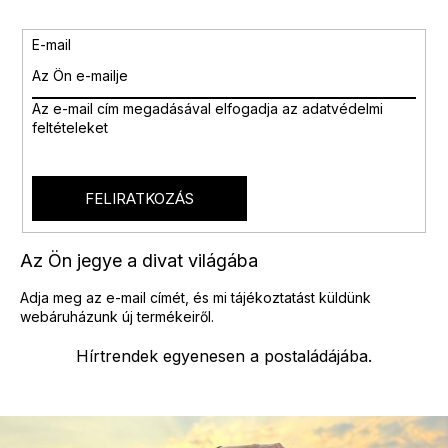
t
a
i
E-mail
r
á
n
Az e-mail cím megadásával
elfogadja az adatvédelmi
y
feltételeket
í
t
á
s
FELIRATKOZÁS
e
l
e
Az Ön jegye a divat világába
m
e
Adja meg az e-mail címét, és mi tájékoztatást küldünk
i
webáruházunk új termékeiről.
Hírtrendek egyenesen a postaládájába.