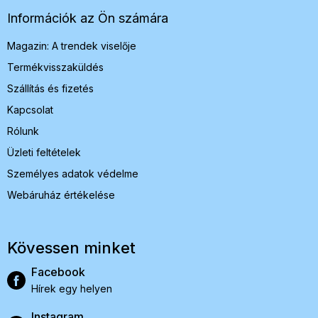
l
é
Információk az Ön számára
c
Magazin: A trendek viselője
Termékvisszaküldés
Szállítás és fizetés
Kapcsolat
Rólunk
Üzleti feltételek
Személyes adatok védelme
Webáruház értékelése
Kövessen minket
Facebook
Hírek egy helyen
Instagram