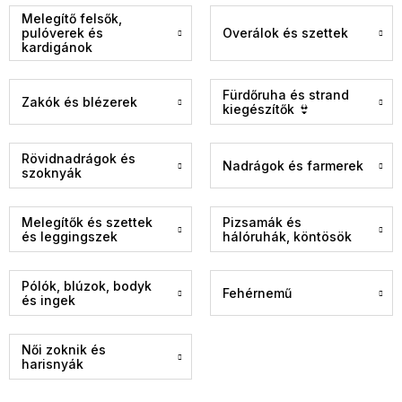
Melegítő felsők,
pulóverek és
Overálok és szettek
kardigánok
Fürdőruha és strand
Zakók és blézerek
kiegészítők 👙
Rövidnadrágok és
Nadrágok és farmerek
szoknyák
Melegítők és szettek
Pizsamák és
és leggingszek
hálóruhák, köntösök
Pólók, blúzok, bodyk
Fehérnemű
és ingek
Női zoknik és
harisnyák