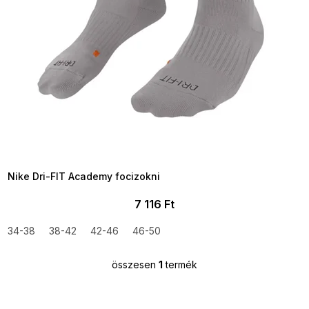
SUMMER SALE -35% ?
MMER35:35:HUF:P:f!2026-
8-04-09:01,2026-08-10-
09:00
Nike Dri-FIT Academy focizokni
7 116 Ft
34-38
38-42
42-46
46-50
összesen
1
termék
L
i
s