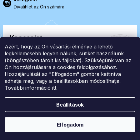
Divatihlet az Ön számára
Kapcsolat
Azért, hogy az Ön vásárlási élménye a lehető
EasyStock s.r.o.
legkellemesebb legyen nálunk, sütiket használunk
(böngészőben tárolt kis fájlokat). Szükségünk van az
Ön hozzájárulására a cookies feldolgozásához.
ID: 07727402, Adószám: CZ07727402
Hozzájárulását az "Elfogadom" gombra kattintva
info@londonclub.hu
adhatja meg, vagy a beállításokban módosíthatja.
További információ
itt
.
Beállítások
Shoptet Premium készítette
Elfogadom
Copyright 2026
London Club
. Minden jog fenntartva.