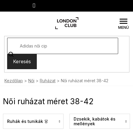
Ugrás
a
fő
tartalomhoz
Keresés
Kezdőlap
Női
Ruházat
Női ruházat méret 38-42
Női ruházat méret 38-42
Dzsekik, kabátok és
Ruhák és tunikák 👗
mellények