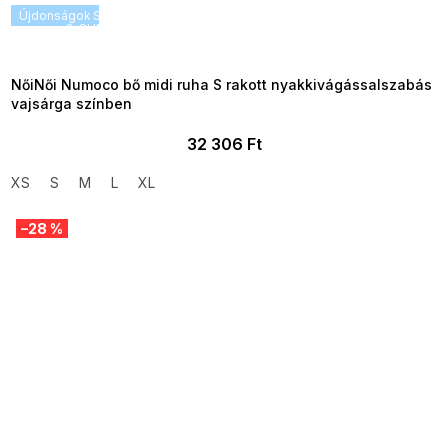
Újdonságok
SUMMER SALE -35% ?
G_SUMMER35:35:HUF:P:f!2026-
08-04-09:01,2026-08-10-
09:00
NőiNői Numoco bő midi ruha S rakott nyakkivágássalszabás
vajsárga színben
32 306 Ft
XS
S
M
L
XL
–28 %