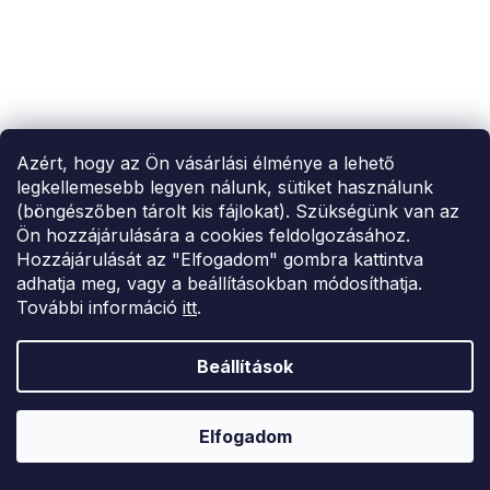
Azért, hogy az Ön vásárlási élménye a lehető
legkellemesebb legyen nálunk, sütiket használunk
(böngészőben tárolt kis fájlokat). Szükségünk van az
Ön hozzájárulására a cookies feldolgozásához.
Hozzájárulását az "Elfogadom" gombra kattintva
adhatja meg, vagy a beállításokban módosíthatja.
További információ
itt
.
Beállítások
Újdonságok
SUMMER SALE -35% ?
G_SUMMER35:35:HUF:P:f!2026-
08-04-09:01,2026-08-10-
09:00
Elfogadom
NőiNői Numoco szegélyű midi ruha S tüll ujjakkalujjú és
hasítékkal, fekete