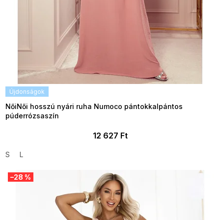
Újdonságok
NőiNői hosszú nyári ruha Numoco pántokkalpántos
púderrózsaszín
12 627 Ft
S
L
–28 %