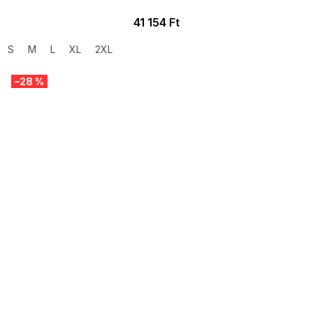
41 154 Ft
S
M
L
XL
2XL
–28 %