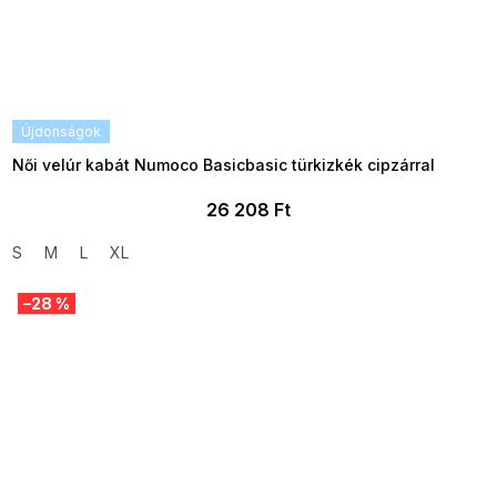
Újdonságok
Női velúr kabát Numoco Basicbasic türkizkék cipzárral
26 208 Ft
S
M
L
XL
–28 %