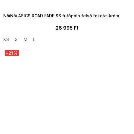
08-04-09:01,2026-08-10-
09:00
NőiNői ASICS ROAD FADE SS futópóló felső fekete-krém
26 995 Ft
XS
S
M
L
–21 %