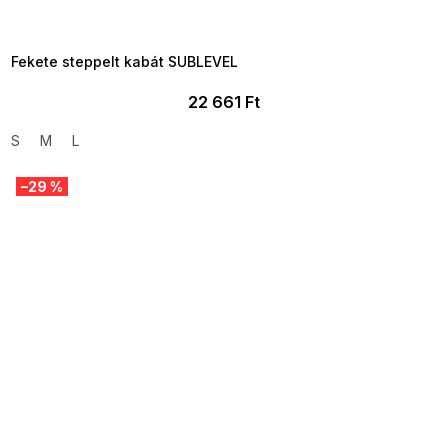
Fekete steppelt kabát SUBLEVEL
22 661 Ft
S
M
L
–29 %