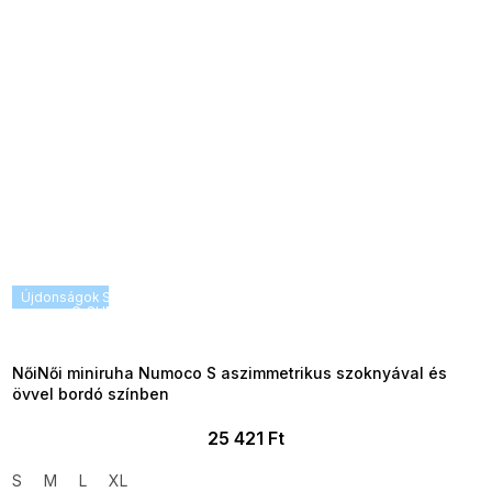
Újdonságok
SUMMER SALE -35% ?
G_SUMMER35:35:HUF:P:f!2026-
08-04-09:01,2026-08-10-
09:00
NőiNői miniruha Numoco S aszimmetrikus szoknyával és
övvel bordó színben
25 421 Ft
S
M
L
XL