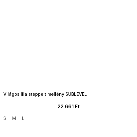
Világos lila steppelt mellény SUBLEVEL
22 661 Ft
S
M
L