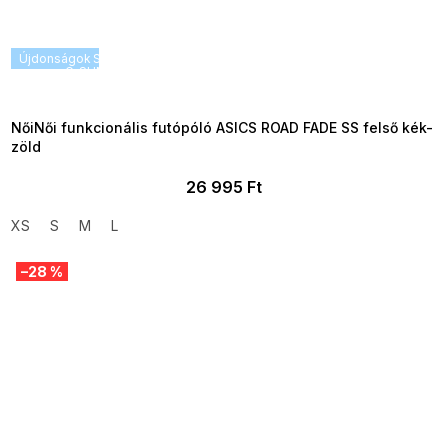
Újdonságok
SUMMER SALE -35% ?
G_SUMMER35:35:HUF:P:f!2026-
08-04-09:01,2026-08-10-
09:00
NőiNői funkcionális futópóló ASICS ROAD FADE SS felső kék-
zöld
26 995 Ft
XS
S
M
L
–28 %