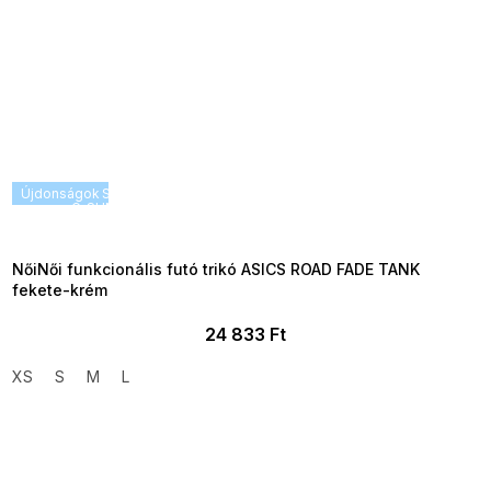
Újdonságok
SUMMER SALE -35% ?
G_SUMMER35:35:HUF:P:f!2026-
08-04-09:01,2026-08-10-
09:00
NőiNői funkcionális futó trikó ASICS ROAD FADE TANK
fekete-krém
24 833 Ft
XS
S
M
L