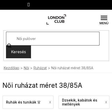
Ugrás
a
fő
tartalomhoz
Keresés
Kezdőlap
Női
Ruházat
Női ruházat méret 38/85A
Női ruházat méret 38/85A
Dzsekik, kabátok és
Ruhák és tunikák 👗
mellények