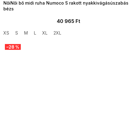
NőiNői bő midi ruha Numoco S rakott nyakkivágásúszabás
bézs
40 965 Ft
XS
S
M
L
XL
2XL
–28 %