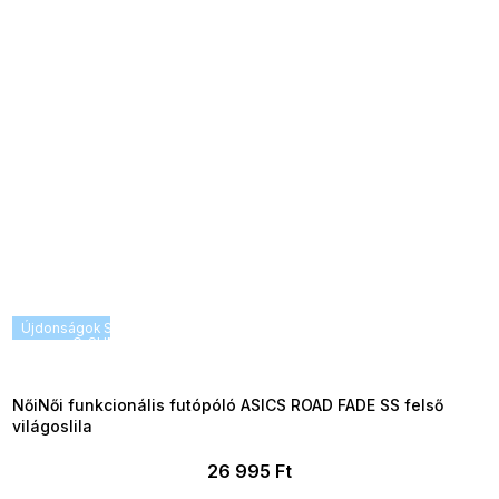
Újdonságok
SUMMER SALE -35% ?
G_SUMMER35:35:HUF:P:f!2026-
08-04-09:01,2026-08-10-
09:00
NőiNői funkcionális futópóló ASICS ROAD FADE SS felső
világoslila
26 995 Ft