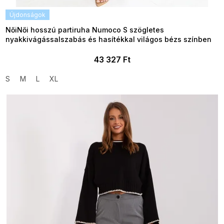
Újdonságok
NőiNői hosszú partiruha Numoco S szögletes
nyakkivágássalszabás és hasítékkal világos bézs színben
43 327 Ft
S
M
L
XL