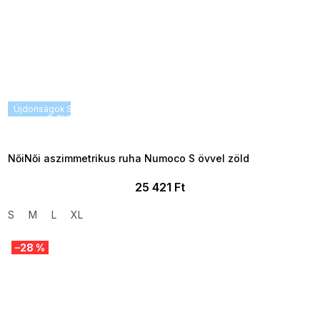
Újdonságok
SUMMER SALE -35% ?
G_SUMMER35:35:HUF:P:f!2026-
08-04-09:01,2026-08-10-
09:00
NőiNői aszimmetrikus ruha Numoco S övvel zöld
25 421 Ft
S
M
L
XL
–28 %