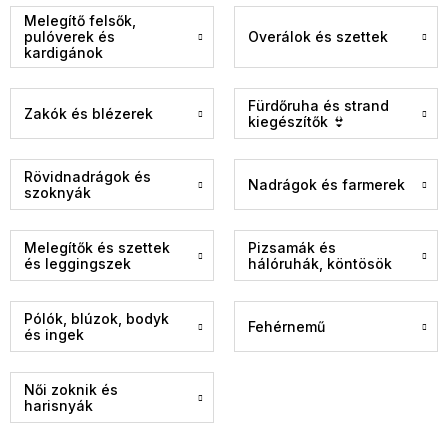
Melegítő felsők,
pulóverek és
Overálok és szettek
kardigánok
Fürdőruha és strand
Zakók és blézerek
kiegészítők 👙
Rövidnadrágok és
Nadrágok és farmerek
szoknyák
Melegítők és szettek
Pizsamák és
és leggingszek
hálóruhák, köntösök
Pólók, blúzok, bodyk
Fehérnemű
és ingek
Női zoknik és
harisnyák