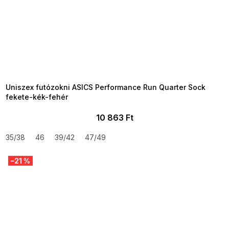
SUMMER SALE -35% ?
MMER35:35:HUF:P:f!2026-
8-04-09:01,2026-08-10-
09:00
Uniszex futózokni ASICS Performance Run Quarter Sock
fekete-kék-fehér
10 863 Ft
35/38
46
39/42
47/49
–21 %