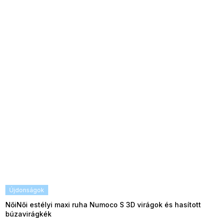
Újdonságok
NőiNői estélyi maxi ruha Numoco S 3D virágok és hasított
búzavirágkék