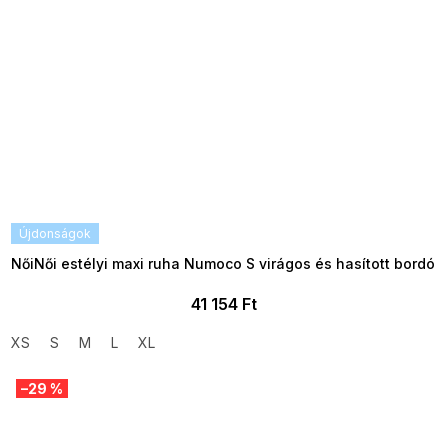
Újdonságok
NőiNői estélyi maxi ruha Numoco S virágos és hasított bordó
41 154 Ft
XS
S
M
L
XL
–29 %