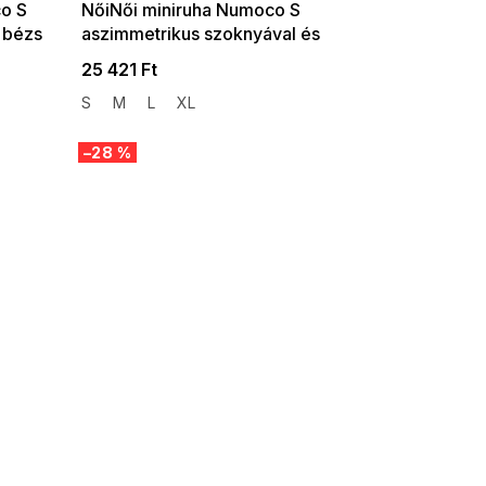
co S
NőiNői miniruha Numoco S
 bézs
aszimmetrikus szoknyával és
övvel bordó színben
25 421 Ft
S
M
L
XL
–28 %