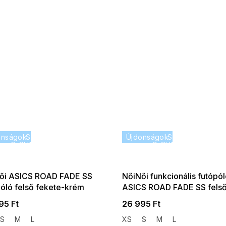
onságok
SUMMER SALE -35% ?
Újdonságok
SUMMER SALE -
G_SUMMER35:35:HUF:P:f!2026-
G_SUMMER35:35:HUF:
08-04-09:01,2026-08-10-
08-04-09:01,2026
09:00
09:00
ői ASICS ROAD FADE SS
NőiNői funkcionális futópó
póló felső fekete-krém
ASICS ROAD FADE SS fels
világoslila
95 Ft
26 995 Ft
S
M
L
XS
S
M
L