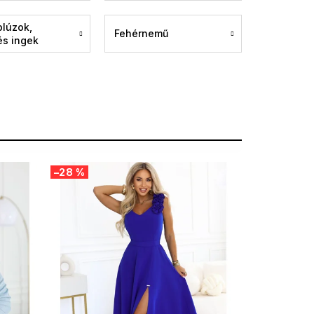
blúzok,
Fehérnemű
és ingek
–28 %