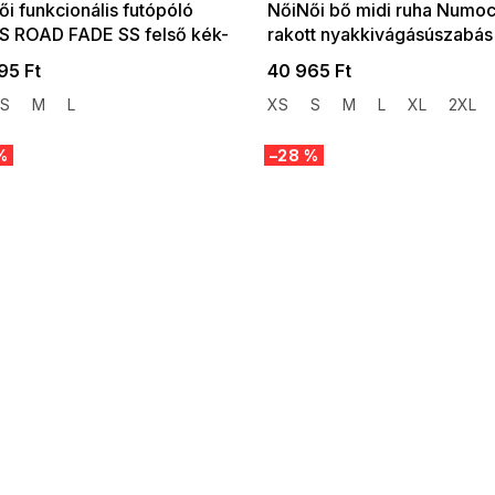
i funkcionális futópóló
NőiNői bő midi ruha Numo
S ROAD FADE SS felső kék-
rakott nyakkivágásúszabás
95 Ft
40 965 Ft
S
M
L
XS
S
M
L
XL
2XL
%
–28 %