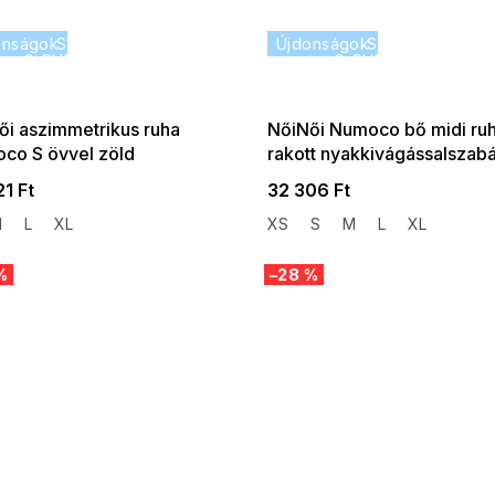
onságok
SUMMER SALE -35% ?
Újdonságok
SUMMER SALE -
G_SUMMER35:35:HUF:P:f!2026-
G_SUMMER35:35:HUF:
08-04-09:01,2026-08-10-
08-04-09:01,2026
09:00
09:00
ői aszimmetrikus ruha
NőiNői Numoco bő midi ru
co S övvel zöld
rakott nyakkivágássalszab
vajsárga színben
1 Ft
32 306 Ft
M
L
XL
XS
S
M
L
XL
%
–28 %