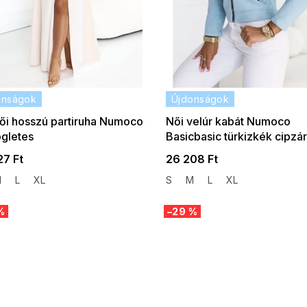
onságok
Újdonságok
ői hosszú partiruha Numoco
Női velúr kabát Numoco
ögletes
Basicbasic türkizkék cipzár
kivágássalszabás és
27 Ft
26 208 Ft
ékkal világos bézs színben
M
L
XL
S
M
L
XL
%
–29 %