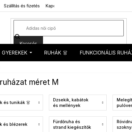
Szállítás és fizetés
Kapcsolat
Rólunk
Üzleti feltételek
Sz
Keresés
GYEREKEK
RUHÁK 👗
FUNKCIONÁLIS RUHÁ
kosár
M
 ruházat méret M
Dzsekik, kabátok
Melegít
k és tunikák 👗
és mellények
pulóve
kardig
Fürdőruha és
Rövidn
k és blézerek
strand kiegészítők
szokny