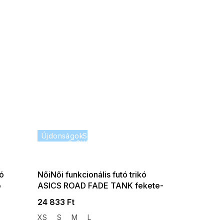
35% ?
Újdonságok
SUMMER SALE -35% ?
P:f!2026-
G_SUMMER35:35:HUF:P:f!2026-
-08-10-
08-04-09:01,2026-08-10-
09:00
ló
NőiNői funkcionális futó trikó
ő
ASICS ROAD FADE TANK fekete-
krém
24 833 Ft
XS
S
M
L