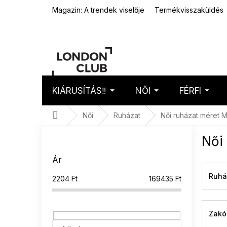
Ugrás
Magazin: A trendek viselője
Termékvisszaküldés
a
fő
tartalomhoz
KIÁRUSÍTÁS‼️
NŐI
FÉRFI
Kosár
Üres 
Kezdőlap
Női
Ruházat
Női ruházat méret 
O
Női
l
d
Ár
a
l
Ruhá
2204
Ft
169435
Ft
s
ó
p
Zakó
a