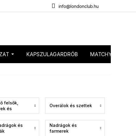
emélyes adatok védelme
Webáruház értékelése
info@londonclub.hu
ZAT
KAPSZULAGARDRÓB
MATCHY MATCHY
ő felsők,
Overálok és szettek
rek és
ánok
adrágok és
Nadrágok és
ák
farmerek