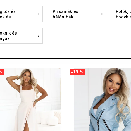
👙
gítők és
Pizsamák és
Pólók, 
tek és
hálóruhák,
bodyk 
ingszek
köntösök
zoknik és
snyák
%
–19 %