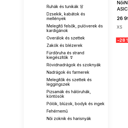
NőiNő
32
10
Öko szarvasbőr
0
Ruhák és tunikák 👗
CANA
1
ASIC
Dzsekik, kabátok és
zöld
33
1
26 9
mellények
88 % nylon
1
COCO ANGELO
0
Melegítő felsők, pulóverek és
XS
34
22
kardigánok
88 % polyester
0
COLUMBIA
16
Overálok és szettek
–28 
34-38
1
Zakók és blézerek
Bambusová viskóza
1
CONVERSE
0
Fürdőruha és strand
35-37
2
kiegészítők 👙
65 % polyester
1
CORNETTE
4
Rövidnadrágok és szoknyák
35-38
22
Nadrágok és farmerek
Celulóza
0
COTONELLA
0
Melegítők és szettek és
leggingszek
35/38
7
Triacetát
0
DE LAFENSE
25
Pizsamák és hálóruhák,
köntösök
36
406
Poyester
1
DOCTOR NAP
38
Pólók, blúzok, bodyk és ingek
Fehérnemű
36-38
5
Micro-modal
0
DONNA
1
Női zoknik és harisnyák
38
248