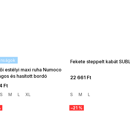
onságok
Fekete steppelt kabát SU
ői estélyi maxi ruha Numoco
ágos és hasított bordó
22 661 Ft
4 Ft
S
M
L
XL
S
M
L
%
–21 %