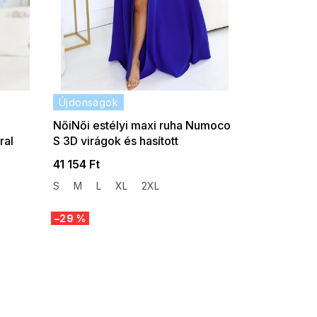
Újdonságok
NőiNői estélyi maxi ruha Numoco
ral
S 3D virágok és hasított
búzavirágkék
41 154 Ft
S
M
L
XL
2XL
–29 %