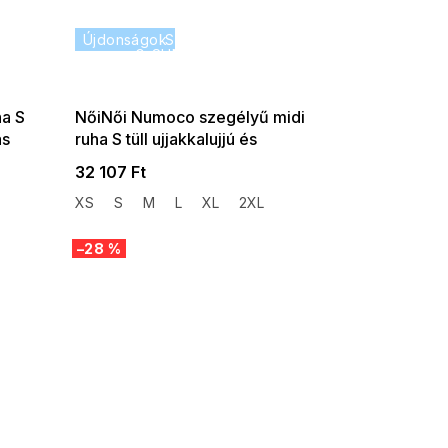
35% ?
Újdonságok
SUMMER SALE -35% ?
P:f!2026-
G_SUMMER35:35:HUF:P:f!2026-
-08-10-
08-04-09:01,2026-08-10-
09:00
ha S
NőiNői Numoco szegélyű midi
ás
ruha S tüll ujjakkalujjú és
hasítékkal, fekete
32 107 Ft
XS
S
M
L
XL
2XL
–28 %