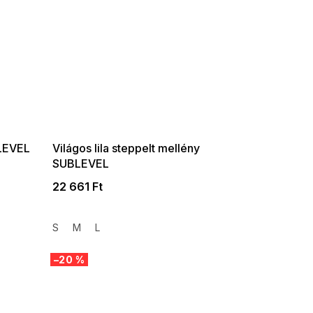
BLEVEL
Világos lila steppelt mellény
SUBLEVEL
22 661 Ft
S
M
L
–20 %