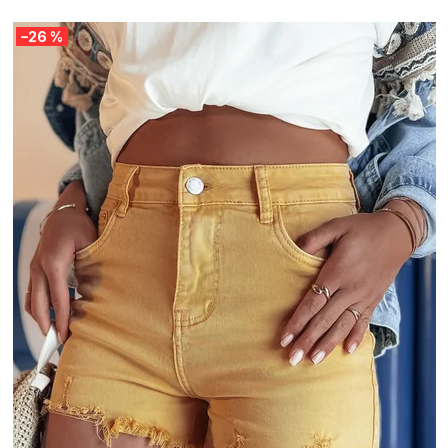
–26 %