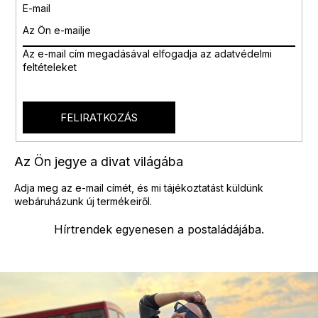
i
E-mail
r
á
n
Az e-mail cím megadásával
elfogadja az adatvédelmi
y
feltételeket
í
t
á
s
FELIRATKOZÁS
e
l
e
Az Ön jegye a divat világába
m
e
Adja meg az e-mail címét, és mi tájékoztatást küldünk
i
webáruházunk új termékeiről.
Hírtrendek egyenesen a postaládájába.