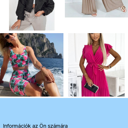
L
á
b
l
é
Információk az Ön számára