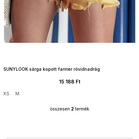
SUMMER SALE -35% ?
MMER35:35:HUF:P:f!2026-
8-04-09:01,2026-08-10-
09:00
SUNYLOOK sárga kopott farmer rövidnadrág
15 188 Ft
XS
M
összesen
2
termék
L
i
s
t
a