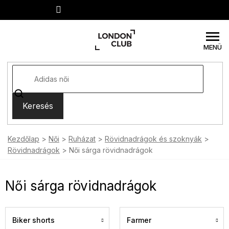
Ugrás
a
fő
tartalomhoz
Keresés
Kezdőlap
Női
Ruházat
Rövidnadrágok és szoknyák
Rövidnadrágok
Női sárga rövidnadrágok
Női sárga rövidnadrágok
Biker shorts
Farmer