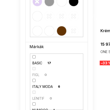
36
2
SUMMER
G_SUMMER35
08-04-09
38
2
Krém
40
2
15 9
Márkák
42
1
ONE S
–33 
BASIC
17
FIGL
0
ITALY MODA
6
LENITIF
0