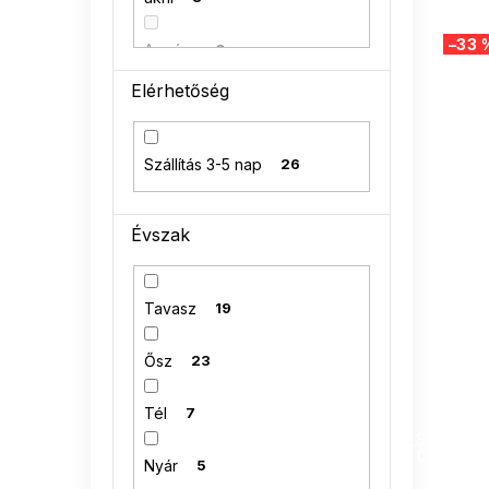
–33 
Angóra
0
Elérhetőség
Szállítás 3-5 nap
26
Évszak
Tavasz
19
Ősz
23
Tél
7
SUMMER
G_SUMMER35
08-04-09
Nyár
5