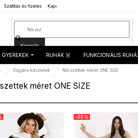
Szállítás és fizetés
Kapcsolat
Rólunk
Üzleti feltételek
Sz
Keresés
GYEREKEK
RUHÁK 👗
FUNKCIONÁLIS RUHÁ
kosár
k
Elagáns készletek
Női szettek méret ONE SIZE
 szettek méret ONE SIZE
%
–33 %