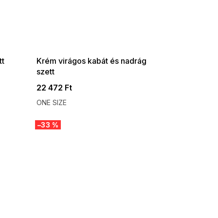
SUMMER SALE -35% ?
G_SUMMER35:35:HUF:P:f!2026-
08-04-09:01,2026-08-10-
09:00
tt
Krém virágos kabát és nadrág
szett
22 472 Ft
ONE SIZE
–33 %