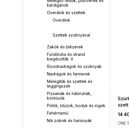
Melegítő felsők, pulóverek és
kardigánok
Overálok és szettek
Overálok
Elagáns készletek
Szettek szoknyával
Zakók és blézerek
Fürdőruha és strand
kiegészítők 👙
Rövidnadrágok és szoknyák
Nadrágok és farmerek
SUMMER
G_SUMMER35
Melegítők és szettek és
08-04-09
leggingszek
Pizsamák és hálóruhák,
köntösök
Szürk
szett
Pólók, blúzok, bodyk és ingek
Fehérnemű
14 4
Női zoknik és harisnyák
ONE S