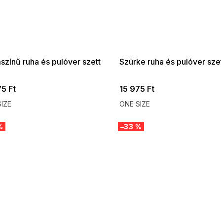
 SALE -35% ?
SUMMER SALE -35% ?
:35:HUF:P:f!2026-
G_SUMMER35:35:HUF:P:f!2026-
:01,2026-08-10-
08-04-09:01,2026-08-10-
09:00
09:00
színű ruha és pulóver szett
Szürke ruha és pulóver sze
75 Ft
15 975 Ft
IZE
ONE SIZE
%
–33 %