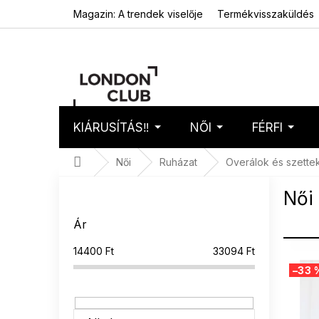
Ugrás
Magazin: A trendek viselője
Termékvisszaküldés
a
fő
tartalomhoz
KIÁRUSÍTÁS‼️
NŐI
FÉRFI
Kosár
Üres 
Kezdőlap
Női
Ruházat
Overálok és szette
O
Női
l
d
Ár
a
l
14400
Ft
33094
Ft
T
s
–33 
e
ó
r
p
m
a