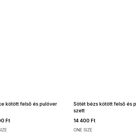
 SALE -35% ?
SUMMER SALE -35% ?
:35:HUF:P:f!2026-
G_SUMMER35:35:HUF:P:f!2026-
:01,2026-08-10-
08-04-09:01,2026-08-10-
09:00
09:00
e kötött felső és pulóver
Sötét bézs kötött felső és 
szett
00 Ft
14 400 Ft
IZE
ONE SIZE