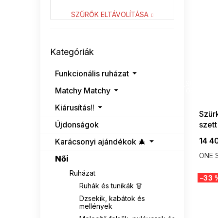
NUMOCO
1
SZŰRŐK ELTÁVOLÍTÁSA
RUE PARIS
2
Kategóriák
Kategóriák
átugrása
Funkcionális ruházat
SUMMER
G_SUMMER35
Matchy Matchy
08-04-09
Kiárusítás‼️
Szürk
Újdonságok
szett
14 4
Karácsonyi ajándékok 🎄
ONE S
Női
Ruházat
–33 
Ruhák és tunikák 👗
Dzsekik, kabátok és
mellények