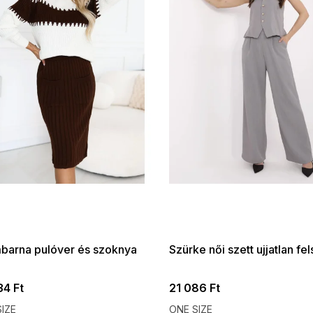
 SALE -35% ?
SUMMER SALE -35% ?
:35:HUF:P:f!2026-
G_SUMMER35:35:HUF:P:f!2026-
:01,2026-08-10-
08-04-09:01,2026-08-10-
09:00
09:00
barna pulóver és szoknya
Szürke női szett ujjatlan fe
34 Ft
21 086 Ft
IZE
ONE SIZE