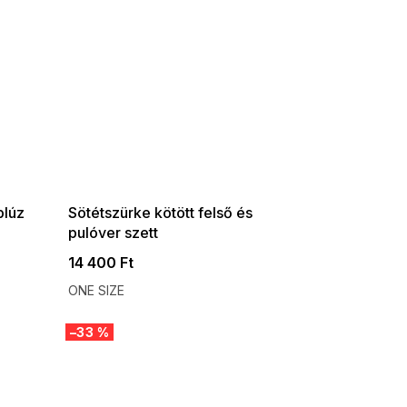
SUMMER SALE -35% ?
G_SUMMER35:35:HUF:P:f!2026-
08-04-09:01,2026-08-10-
09:00
blúz
Sötétszürke kötött felső és
pulóver szett
14 400 Ft
ONE SIZE
–33 %