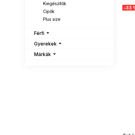
Kiegészítők
–33 
Cipők
Plus size
Férfi
Gyerekek
Márkák
SUMMER
G_SUMMER35
08-04-09