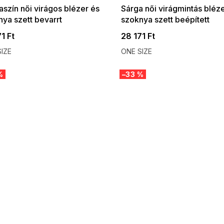
szín női virágos blézer és
Sárga női virágmintás bléz
ya szett bevarrt
szoknya szett beépített
dnadrággal
rövidnadrággal
1 Ft
28 171 Ft
IZE
ONE SIZE
%
–33 %