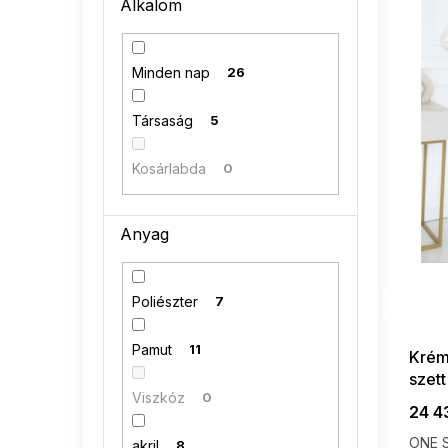
é
Alkalom
n
k
e
e
l
k
Minden nap
26
l
i
Társaság
5
s
t
Kosárlabda
0
á
j
a
Anyag
SUMMER
G_SUMMER35
Poliészter
7
08-04-09
Pamut
11
Krém
szett
Viszkóz
0
24 4
ONE S
akril
8