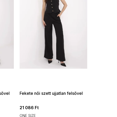
SUMMER SALE -35% ?
G_SUMMER35:35:HUF:P:f!2026-
08-04-09:01,2026-08-10-
09:00
lsővel
Fekete női szett ujjatlan felsővel
21 086 Ft
ONE SIZE