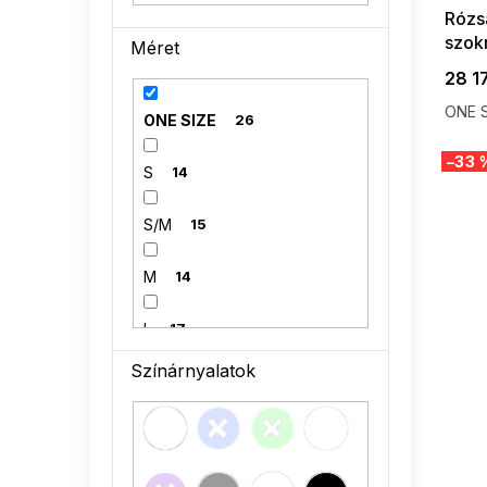
Rózsa
szokn
Méret
rövi
28 17
ONE S
ONE SIZE
26
–33 
S
14
S/M
15
M
14
L
17
Színárnyalatok
L/XL
12
XL
8
2XL
4