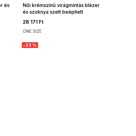
er és
Női krémszínű virágmintás blézer
és szoknya szett beépített
rövidnadrággal
28 171 Ft
ONE SIZE
–33 %