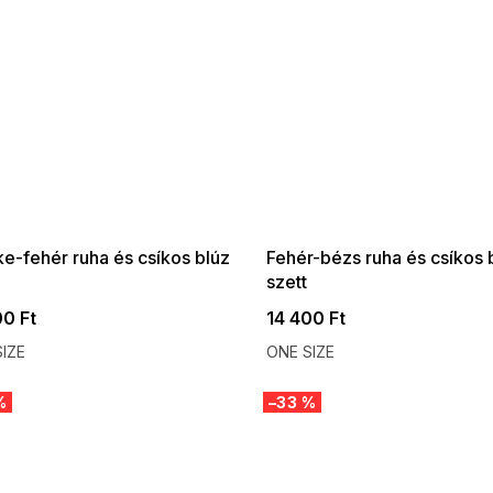
 SALE -35% ?
SUMMER SALE -35% ?
:35:HUF:P:f!2026-
G_SUMMER35:35:HUF:P:f!2026-
:01,2026-08-10-
08-04-09:01,2026-08-10-
09:00
09:00
e-fehér ruha és csíkos blúz
Fehér-bézs ruha és csíkos 
szett
00 Ft
14 400 Ft
IZE
ONE SIZE
%
–33 %