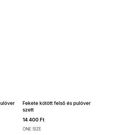
SUMMER SALE -35% ?
G_SUMMER35:35:HUF:P:f!2026-
08-04-09:01,2026-08-10-
09:00
pulóver
Fekete kötött felső és pulóver
szett
14 400 Ft
ONE SIZE