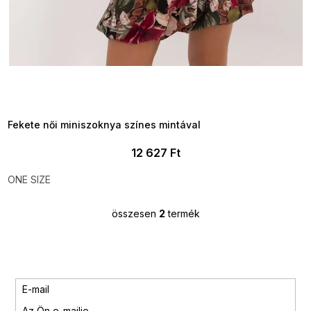
SUMMER SALE -35% ?
MMER35:35:HUF:P:f!2026-
8-04-09:01,2026-08-10-
09:00
Fekete női miniszoknya színes mintával
12 627 Ft
ONE SIZE
összesen
2
termék
L
i
s
t
a
i
E-mail
r