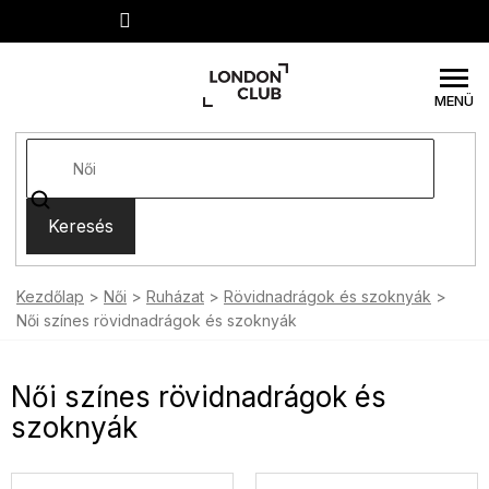
Ugrás
a
fő
tartalomhoz
Keresés
Kezdőlap
Női
Ruházat
Rövidnadrágok és szoknyák
Női színes rövidnadrágok és szoknyák
Női színes rövidnadrágok és
szoknyák