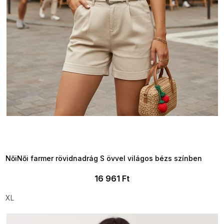
SUMMER SALE -35% ?
MMER35:35:HUF:P:f!2026-
8-04-09:01,2026-08-10-
09:00
NőiNői farmer rövidnadrág S övvel világos bézs színben
16 961 Ft
XL