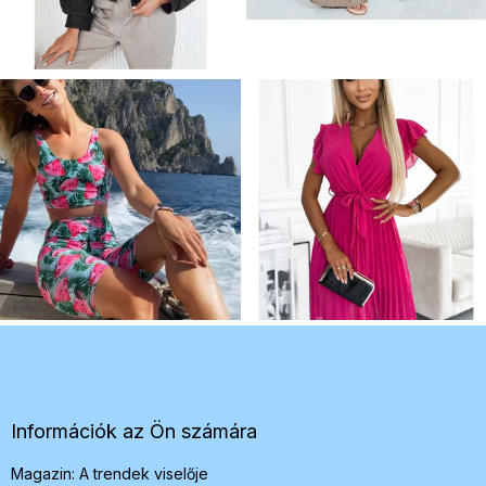
L
á
b
l
é
Információk az Ön számára
c
Magazin: A trendek viselője