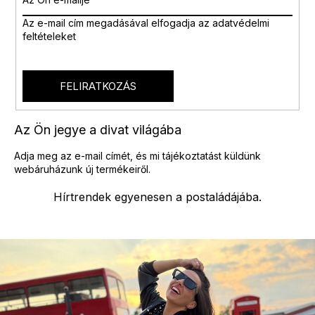
á
n
Az e-mail cím megadásával
elfogadja az adatvédelmi
y
feltételeket
í
t
á
s
FELIRATKOZÁS
e
l
e
Az Ön jegye a divat világába
m
e
Adja meg az e-mail címét, és mi tájékoztatást küldünk
i
webáruházunk új termékeiről.
Hírtrendek egyenesen a postaládájába.