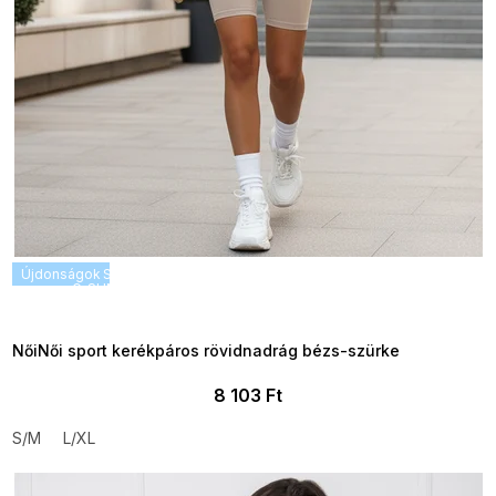
Újdonságok
SUMMER SALE -35% ?
G_SUMMER35:35:HUF:P:f!2026-
08-04-09:01,2026-08-10-
09:00
NőiNői sport kerékpáros rövidnadrág bézs-szürke
8 103 Ft
S/M
L/XL