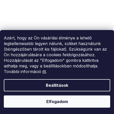
Azért, hogy az Ön vásárlási élménye a lehető
legkellemesebb legyen nálunk, sütiket használunk
SUMMER SALE -35% ?
(böngészőben tárolt kis fájlokat). Szükségünk van az
MMER35:35:HUF:P:f!2026-
8-04-09:01,2026-08-10-
Ön hozzájárulására a cookies feldolgozásához.
09:00
Hozzájárulását az "Elfogadom" gombra kattintva
Világosszürke melegítő rövidnadrág GO SPORT
adhatja meg, vagy a beállításokban módosíthatja.
További információ
itt
.
6 329 Ft
S
L
XL
Beállítások
–26 %
Elfogadom