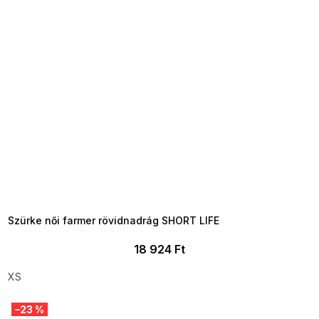
SUMMER SALE -35% ?
MMER35:35:HUF:P:f!2026-
8-04-09:01,2026-08-10-
09:00
Szürke női farmer rövidnadrág SHORT LIFE
18 924 Ft
XS
–23 %