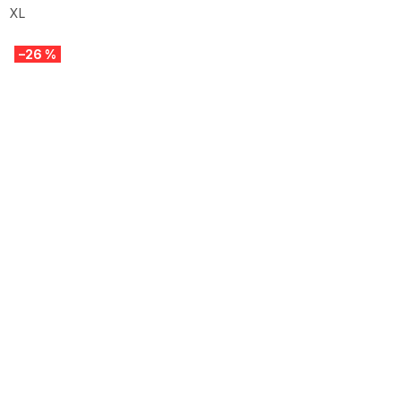
XL
–26 %