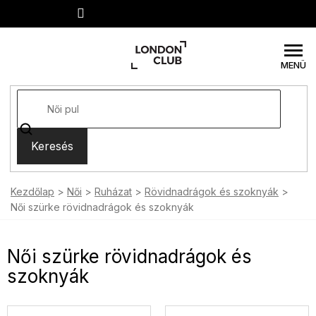
Ugrás
a
fő
tartalomhoz
Keresés
Kezdőlap
Női
Ruházat
Rövidnadrágok és szoknyák
Női szürke rövidnadrágok és szoknyák
Női szürke rövidnadrágok és
szoknyák