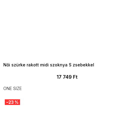
SUMMER SALE -35% ?
MMER35:35:HUF:P:f!2026-
8-04-09:01,2026-08-10-
09:00
Női szürke rakott midi szoknya S zsebekkel
17 749 Ft
ONE SIZE
–23 %