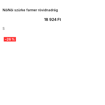
09:00
NőiNői szürke farmer rövidnadrág
18 924 Ft
S
–26 %