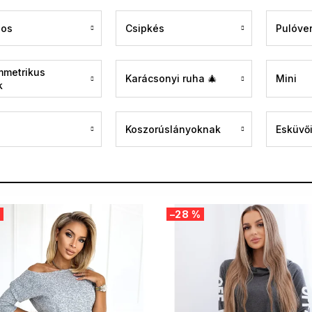
gos
Csipkés
Pulóve
mmetrikus
Karácsonyi ruha 🎄
Mini
k
Koszorúslányoknak
Esküvői
–28 %