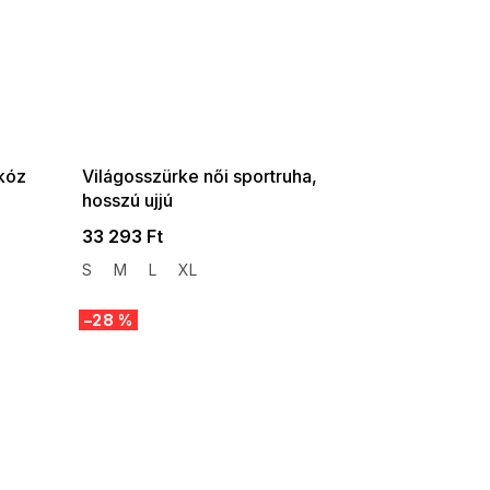
SUMMER SALE -35% ?
G_SUMMER35:35:HUF:P:f!2026-
08-04-09:01,2026-08-10-
09:00
zkóz
Világosszürke női sportruha,
hosszú ujjú
33 293 Ft
S
M
L
XL
–28 %