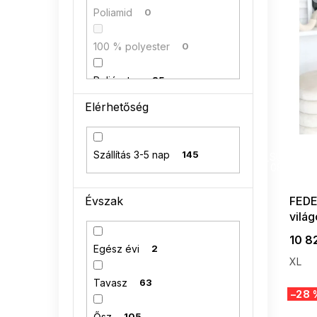
l
Poliamid
0
i
s
100 % polyester
0
t
á
Poliészter
35
j
a
Elérhetőség
Nejlon
0
SUMMER
Elasztán
1
Szállítás 3-5 nap
145
G_SUMMER35
08-04-09
Pamut
75
Évszak
FEDE
vilá
Viszkóz
19
10 8
Egész évi
2
akril
12
XL
Tavasz
63
95 % bavlna
0
–28 
Ősz
105