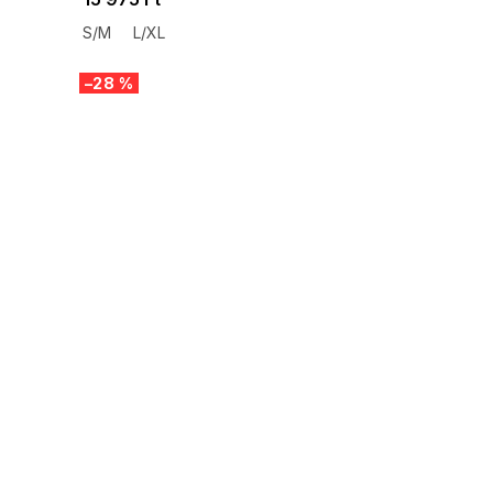
S/M
L/XL
–28 %
SUMMER SALE -35% ?
G_SUMMER35:35:HUF:P:f!2026-