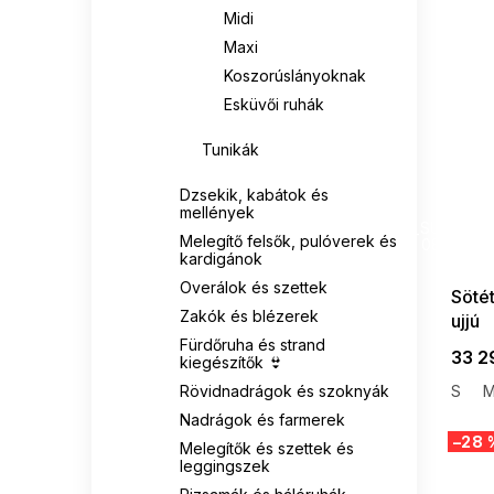
Midi
Maxi
Koszorúslányoknak
Esküvői ruhák
Tunikák
Dzsekik, kabátok és
SUMMER
mellények
G_SUMMER35
Melegítő felsők, pulóverek és
08-04-09
kardigánok
Overálok és szettek
Sötét
Zakók és blézerek
ujjú
Fürdőruha és strand
33 2
kiegészítők 👙
Rövidnadrágok és szoknyák
S
Nadrágok és farmerek
–28 
Melegítők és szettek és
leggingszek