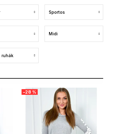
r
Sportos
Midi
 ruhák
–28 %