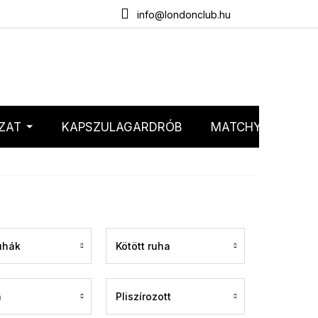
emélyes adatok védelme
Webáruház értékelése
info@londonclub.hu
ZAT
KAPSZULAGARDRÓB
MATCHY MATCHY
uhák
Kötött ruha
a
Pliszírozott