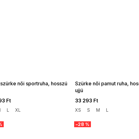
 SALE -35% ?
SUMMER SALE -35% ?
:35:HUF:P:f!2026-
G_SUMMER35:35:HUF:P:f!2026-
:01,2026-08-10-
08-04-09:01,2026-08-10-
09:00
09:00
szürke női sportruha, hosszú
Szürke női pamut ruha, ho
ujjú
93 Ft
33 293 Ft
M
L
XL
XS
S
M
L
%
–28 %