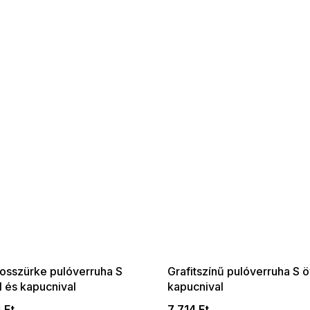
 SALE -35% ?
SUMMER SALE -35% ?
:35:HUF:P:f!2026-
G_SUMMER35:35:HUF:P:f!2026-
:01,2026-08-10-
08-04-09:01,2026-08-10-
09:00
09:00
gosszürke pulóverruha S
Grafitszínű pulóverruha S ö
l és kapucnival
kapucnival
 Ft
7 714 Ft