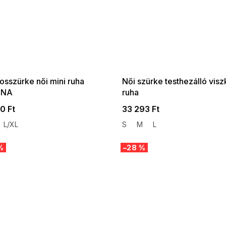
 SALE -35% ?
SUMMER SALE -35% ?
:35:HUF:P:f!2026-
G_SUMMER35:35:HUF:P:f!2026-
:01,2026-08-10-
08-04-09:01,2026-08-10-
09:00
09:00
osszürke női mini ruha
Női szürke testhezálló vis
INA
ruha
0 Ft
33 293 Ft
L/XL
S
M
L
%
–28 %