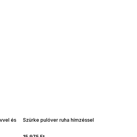
SUMMER SALE -35% ?
G_SUMMER35:35:HUF:P:f!2026-
08-04-09:01,2026-08-10-
09:00
vvel és
Szürke pulóver ruha hímzéssel
15 975 Ft