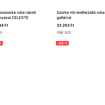
:01,2026-08-10-
08-04-09:01,2026-08-10-
09:00
09:00
osszürke ruha rakott
Szürke női testhezálló ruha
nyával CELESTE
gallérral
34 Ft
33 293 Ft
XL
ONE SIZE
%
–28 %