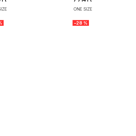
IZE
ONE SIZE
%
–28 %
 SALE -35% ?
SUMMER SALE -35% ?
:35:HUF:P:f!2026-
G_SUMMER35:35:HUF:P:f!2026-