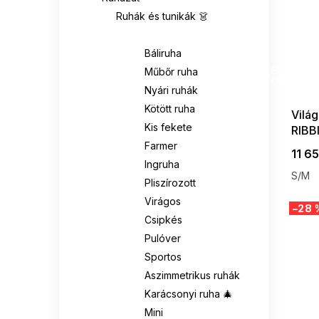
Ruhák és tunikák 👗
RELEVANCE
8
Ruhák 👗
RUE PARIS
21
Báliruha
SUMMER
G_SUMMER35
Műbőr ruha
08-04-09
SUBLEVEL
1
Nyári ruhák
Kötött ruha
Világ
VENATON
3
Kis fekete
RIBB
Farmer
11 65
VITON
0
Ingruha
S/M
Pliszírozott
Virágos
–28 
Csipkés
Pulóver
Sportos
Aszimmetrikus ruhák
Karácsonyi ruha 🎄
Mini