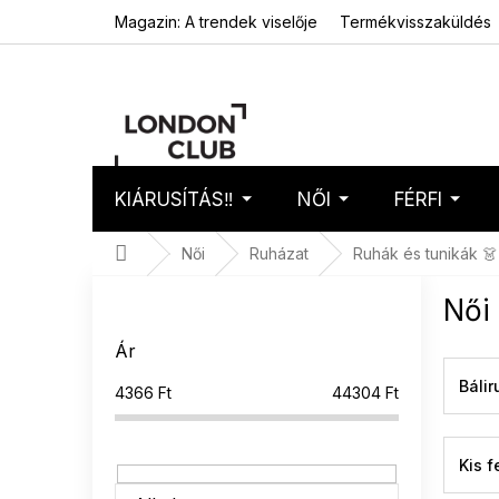
Ugrás
Magazin: A trendek viselője
Termékvisszaküldés
a
fő
tartalomhoz
KIÁRUSÍTÁS‼️
NŐI
FÉRFI
Kosár
Üres 
Kezdőlap
Női
Ruházat
Ruhák és tunikák 👗
O
Női
l
d
Ár
a
l
Báli
4366
Ft
44304
Ft
s
ó
p
Kis f
a