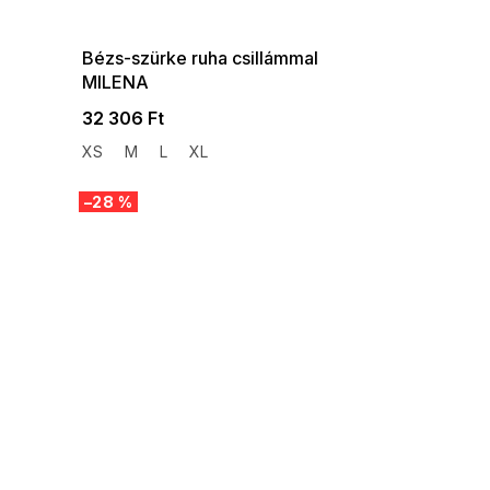
08-04-09:01,2026-08-10-
09:00
Bézs-szürke ruha csillámmal
MILENA
32 306 Ft
XS
M
L
XL
–28 %