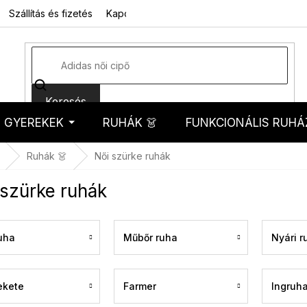
Szállítás és fizetés
Kapcsolat
Rólunk
Üzleti feltételek
Sz
Keresés
GYEREKEK
RUHÁK 👗
FUNKCIONÁLIS RUHÁ
kosár
Ruhák 👗
Női szürke ruhák
 szürke ruhák
ruha
Műbőr ruha
Nyári r
ekete
Farmer
Ingruh