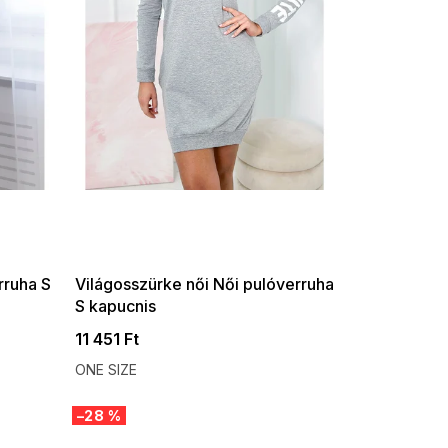
SUMMER SALE -35% ?
G_SUMMER35:35:HUF:P:f!2026-
08-04-09:01,2026-08-10-
09:00
rruha S
Világosszürke női Női pulóverruha
S kapucnis
11 451 Ft
ONE SIZE
–28 %