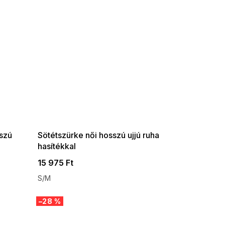
SUMMER SALE -35% ?
G_SUMMER35:35:HUF:P:f!2026-
08-04-09:01,2026-08-10-
09:00
sszú
Sötétszürke női hosszú ujjú ruha
hasítékkal
15 975 Ft
S/M
–28 %