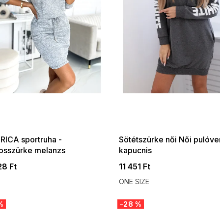
 SALE -35% ?
SUMMER SALE -35% ?
:35:HUF:P:f!2026-
G_SUMMER35:35:HUF:P:f!2026-
:01,2026-08-10-
08-04-09:01,2026-08-10-
09:00
09:00
RICA sportruha -
Sötétszürke női Női pulóve
gosszürke melanzs
kapucnis
28 Ft
11 451 Ft
ONE SIZE
%
–28 %