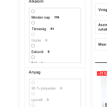
Alkalom
n
e
Virá
l
Minden nap
119
Aszi
Társaság
31
ruhá
Úszás
0
Maxi
Esküvői
5
Báli
1
T
Anyag
–11 %
e
r
m
95 % polyester
0
é
k
Lyocell
0
e
k